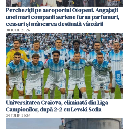
Percheziții pe aeroportul Otopeni. Angajații
unei mari companii aeriene furau parfumuri,
ceasuri și mâncarea destinată vânzării
30 IULIE 2026
Universitatea Craiova, eliminată din Liga
Campionilor, după 2-2 cu Levski Sofia
29 IULIE 2026