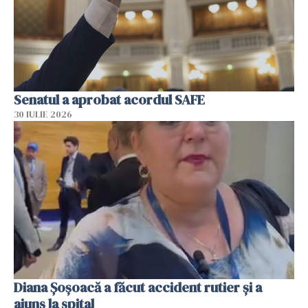
Senatul a aprobat acordul SAFE
30 IULIE 2026
Diana Șoșoacă a făcut accident rutier și a
ajuns la spital