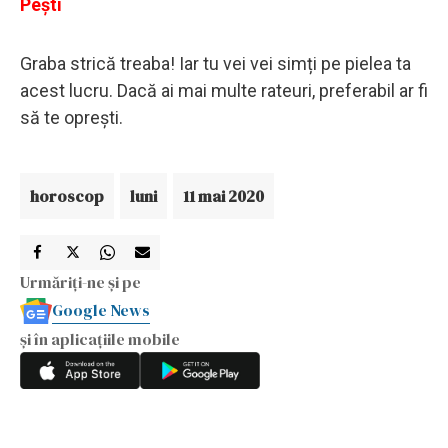
Pești
Graba strică treaba! Iar tu vei vei simți pe pielea ta
acest lucru. Dacă ai mai multe rateuri, preferabil ar fi
să te oprești.
horoscop
luni
11 mai 2020
Urmăriți-ne și pe
Google News
și în aplicațiile mobile