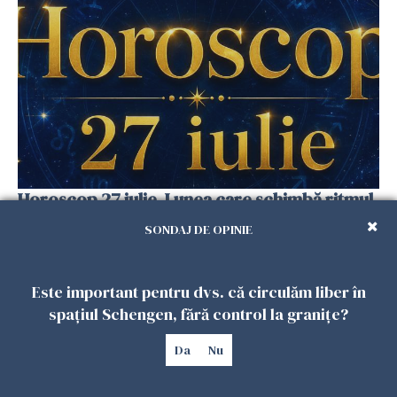
Horoscop 27 iulie. Lunea care schimbă ritmul
săptămânii. Universul deschide uși
SONDAJ DE OPINIE
neașteptate pentru unele zodii
26 IULIE 2026
Este important pentru dvs. că circulăm liber în
spațiul Schengen, fără control la granițe?
Da
Nu