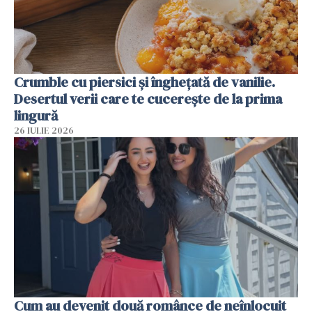
Crumble cu piersici și înghețată de vanilie.
Desertul verii care te cucerește de la prima
lingură
26 IULIE 2026
Cum au devenit două românce de neînlocuit