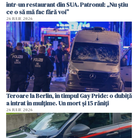
într-un restaurant din SUA. Patronul: „Nu știu
ce o să mă fac fără voi”
26 IULIE 2026
Teroare la Berlin, în timpul Gay Pride: o dubiță
a intrat în mulțime. Un mort și 15 răniți
26 IULIE 2026