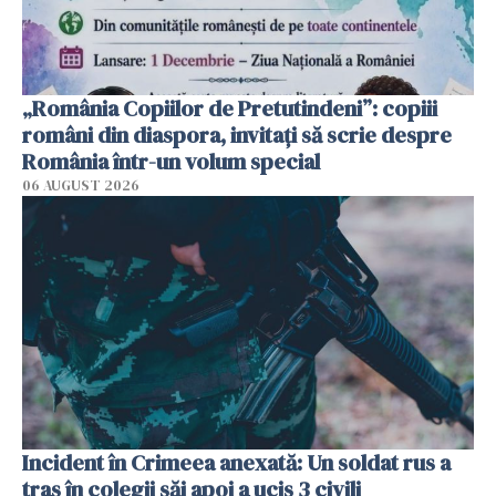
„România Copiilor de Pretutindeni”: copiii
români din diaspora, invitați să scrie despre
România într-un volum special
06 AUGUST 2026
Incident în Crimeea anexată: Un soldat rus a
tras în colegii săi apoi a ucis 3 civili