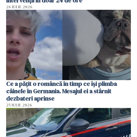
intervenții în doar 24 de ore
26 IULIE 2026
Ce a pățit o româncă în timp ce își plimba
câinele în Germania. Mesajul ei a stârnit
dezbateri aprinse
25 IULIE 2026