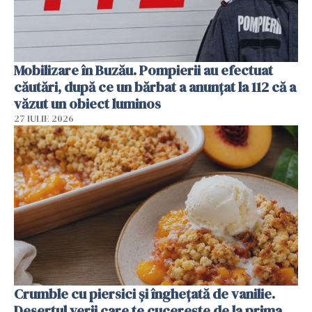
Mobilizare în Buzău. Pompierii au efectuat
căutări, după ce un bărbat a anunțat la 112 că a
văzut un obiect luminos
27 IULIE 2026
Crumble cu piersici și înghețată de vanilie.
Desertul verii care te cucerește de la prima