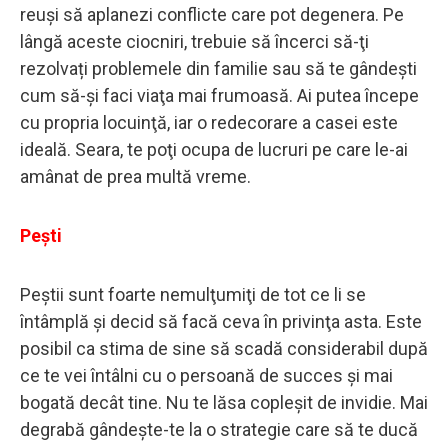
reuşi să aplanezi conflicte care pot degenera. Pe
lângă aceste ciocniri, trebuie să încerci să-ţi
rezolvați problemele din familie sau să te gândeşti
cum să-şi faci viaţa mai frumoasă. Ai putea începe
cu propria locuinţă, iar o redecorare a casei este
ideală. Seara, te poţi ocupa de lucruri pe care le-ai
amânat de prea multă vreme.
Pești
Peştii sunt foarte nemulţumiţi de tot ce li se
întâmplă şi decid să facă ceva în privinţa asta. Este
posibil ca stima de sine să scadă considerabil după
ce te vei întâlni cu o persoană de succes şi mai
bogată decât tine. Nu te lăsa copleşit de invidie. Mai
degrabă gândeşte-te la o strategie care să te ducă