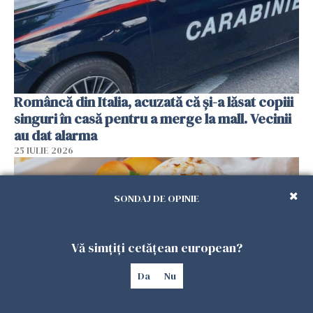
Româncă din Italia, acuzată că și-a lăsat copiii
singuri în casă pentru a merge la mall. Vecinii
au dat alarma
25 IULIE 2026
SONDAJ DE OPINIE
Vă simțiți cetățean european?
Da
Nu