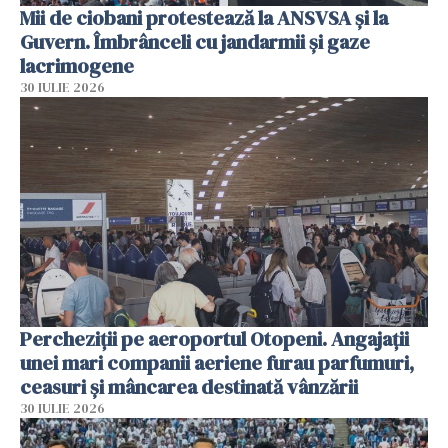
Mii de ciobani protestează la ANSVSA și la
Guvern. Îmbrânceli cu jandarmii și gaze
lacrimogene
30 IULIE 2026
Percheziții pe aeroportul Otopeni. Angajații
unei mari companii aeriene furau parfumuri,
ceasuri și mâncarea destinată vânzării
30 IULIE 2026