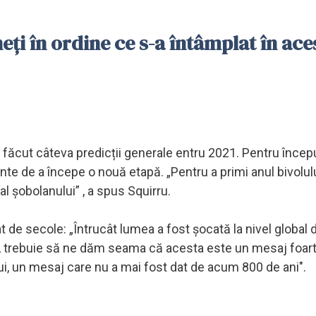
eți în ordine ce s-a întâmplat în ace
 făcut câteva predicții generale entru 2021. Pentru încep
inte de a începe o nouă etapă. „Pentru a primi anul bivolul
al șobolanului” , a spus Squirru.
t de secole: „Întrucât lumea a fost șocată la nivel global 
ei, trebuie să ne dăm seama că acesta este un mesaj foart
lui, un mesaj care nu a mai fost dat de acum 800 de ani".