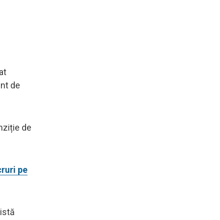
at
ent de
nziție de
ruri pe
istă