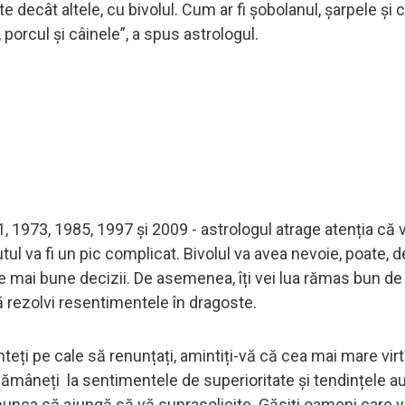
ecât altele, cu bivolul. Cum ar fi șobolanul, șarpele și 
 porcul și câinele”, a spus astrologul.
, 1973, 1985, 1997 și 2009 - astrologul atrage atenția că vo
l va fi un pic complicat. Bivolul va avea nevoie, poate, de
e mai bune decizii. De asemenea, îți vei lua rămas bun de 
i să rezolvi resentimentele în dragoste.
nteți pe cale să renunțați, amintiți-vă că cea mai mare vir
ămâneți la sentimentele de superioritate și tendințele au
 munca să ajungă să vă suprasolicite. Găsiți oameni care v