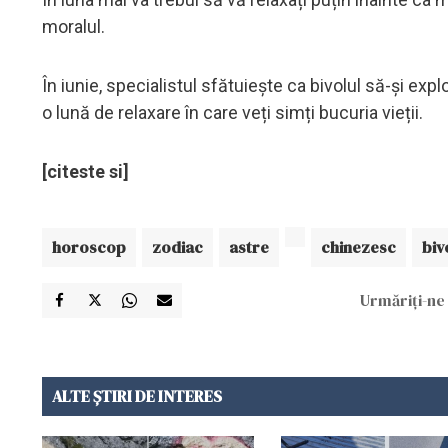
moralul.
În iunie, specialistul sfătuiește ca bivolul să-și exp
o lună de relaxare în care veți simți bucuria vieții.
[citeste si]
horoscop
zodiac
astre
chinezesc
biv
Urmăriți-ne 
ALTE ȘTIRI DE INTERES