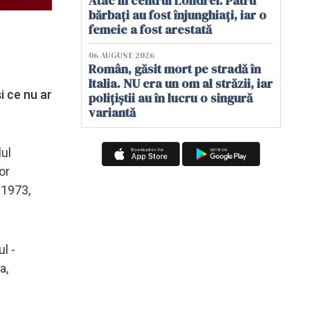
Atac în centrul Londrei. Patru
bărbați au fost înjunghiați, iar o
femeie a fost arestată
06 AUGUST 2026
Român, găsit mort pe stradă în
Italia. NU era un om al străzii, iar
i ce nu ar
polițiștii au în lucru o singură
variantă
ul
or
 1973,
l -
a,