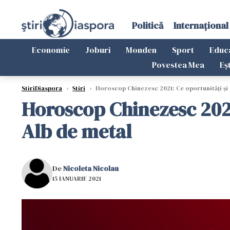
Politică
Internațional
Economie
Joburi
Monden
Sport
Educ
Povestea Mea
Eș
StiriDiaspora
›
Știri
›
Horoscop Chinezesc 2021: Ce oportunități și 
Horoscop Chinezesc 2021
Alb de metal
De
Nicoleta Nicolau
15 IANUARIE 2021