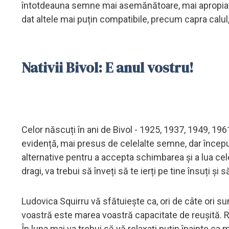
întotdeauna semne mai asemănătoare, mai apropiate d
dat altele mai puțin compatibile, precum capra calul,
Nativii Bivol: E anul vostru!
Celor născuți în ani de Bivol - 1925, 1937, 1949, 1961
evidență, mai presus de celelalte semne, dar începutu
alternative pentru a accepta schimbarea și a lua cel
dragi, va trebui să înveți să te ierți pe tine însuți ș
Ludovica Squirru vă sfătuiește ca, ori de câte ori su
voastră este marea voastră capacitate de reușită. R
În luna mai va trebui să vă relaxați puțin înainte ca