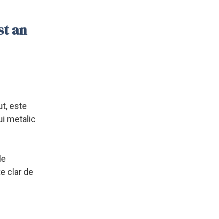
st an
ut, este
ui metalic
de
e clar de