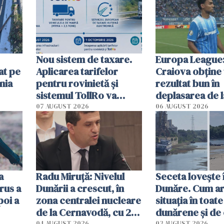
Nou sistem de taxare.
Europa League:
at pe
Aplicarea tarifelor
Craiova obține
nia
pentru rovinietă şi
rezultat bun în
sistemul TollRo va
deplasarea de 
începe la 1 octombrie
07 AUGUST 2026
06 AUGUST 2026
ă
a
Radu Miruţă: Nivelul
Seceta lovește 
rus a
Dunării a crescut, în
Dunăre. Cum ar
poi a
zona centralei nucleare
situația în toate
de la Cernavodă, cu 2
dunărene și de
04 AUGUST 2026
03 AUGUST 2026