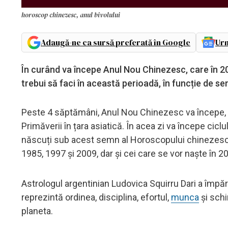
horoscop chinezesc, anul bivolului
Adaugă-ne ca sursă preferată în Google
Urm
În curând va începe Anul Nou Chinezesc, care în 202
trebui să faci în această perioadă, în funcție de s
Peste 4 săptămâni, Anul Nou Chinezesc va începe, 
Primăverii în țara asiatică. În acea zi va începe ciclu
născuți sub acest semn al Horoscopului chinezesc, 
1985, 1997 și 2009, dar și cei care se vor naște în 2
Astrologul argentinian Ludovica Squirru Dari a împărt
reprezintă ordinea, disciplina, efortul,
munca
și schi
planeta.