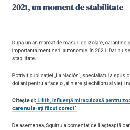
2021, un moment de stabilitate
După un an marcat de măsuri de izolare, carantine și r
importanța menținerii autonomiei în 2021. Dar nu se 
stabilitate.
Potrivit publicației „La Nación“, specialistul a spus
doi ani pentru a face o „aliniere și echilibru al vieți
Citește și:
Lilith, influență miraculoasă pentru zod
care nu le-ați făcut corect“
De asemenea, Squirru a comentat ce îi așteaptă oam