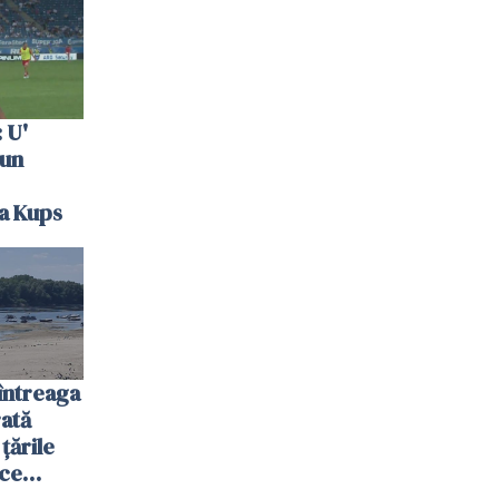
 U'
 un
la Kups
întreaga
ată
 țările
 ce