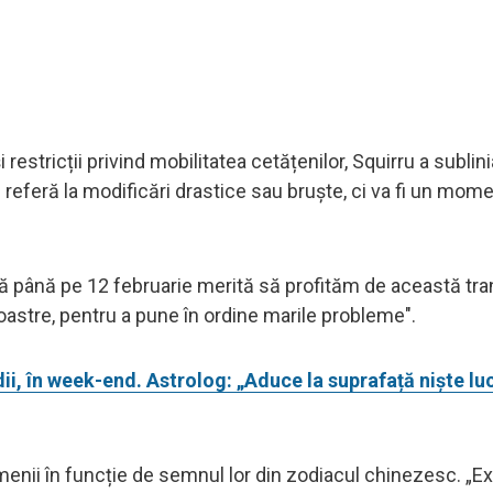
estricții privind mobilitatea cetățenilor, Squirru a sublini
referă la modificări drastice sau bruște, ci va fi un mom
 că până pe 12 februarie merită să profităm de această tra
i noastre, pentru a pune în ordine marile probleme".
ii, în week-end. Astrolog: „Aduce la suprafață niște luc
enii în funcție de semnul lor din zodiacul chinezesc. „Ex