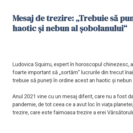
Mesaj de trezire: „Trebuie să pun
haotic și nebun al șobolanului“
Ludovica Squirru, expert în horoscopul chinezesc, a
foarte important să „sortăm“ lucrurile din trecut îna
trebuie să puneți în ordine acest an haotic și nebun 
Anul 2021 vine cu un mesaj diferit, care nu a fost da
pandemie, de tot ceea ce a avut loc în viața planet
trezire, care este faimoasa trezire a erei Vărsătoru