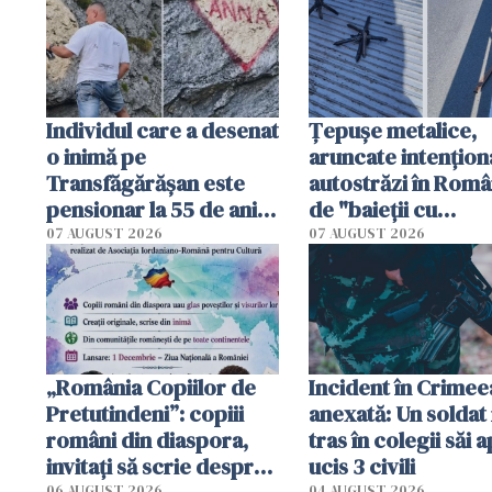
Individul care a desenat
Țepușe metalice,
o inimă pe
aruncate intențion
Transfăgărășan este
autostrăzi în Româ
pensionar la 55 de ani.
de "baieții cu
Poliția l-a identificat
platforme": "Mi-au
07 AUGUST 2026
07 AUGUST 2026
cerut 1200 lei să m
tracteze"
„România Copiilor de
Incident în Crimee
Pretutindeni”: copiii
anexată: Un soldat 
români din diaspora,
tras în colegii săi a
invitați să scrie despre
ucis 3 civili
06 AUGUST 2026
04 AUGUST 2026