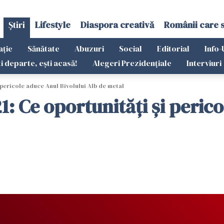
Știri
Lifestyle
Diaspora creativă
Românii care 
ație
Sănătate
Abuzuri
Social
Editorial
Info-
ti departe, ești acasă!
Alegeri Prezidențiale
Interviuri
pericole aduce Anul Bivolului Alb de metal
: Ce oportunități și perico