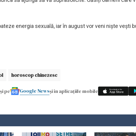
loateze energia sexuală, iar în august vor veni niște vești b
ol
horoscop chinezesc
Google News
și pe
și în aplicațiile mobile