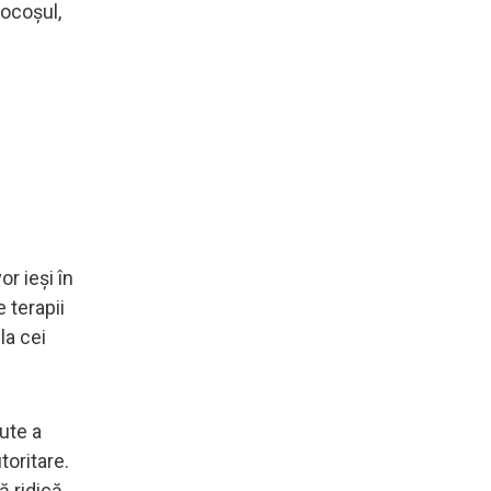
cocoșul,
r ieși în
 terapii
la cei
tute a
toritare.
ă ridică