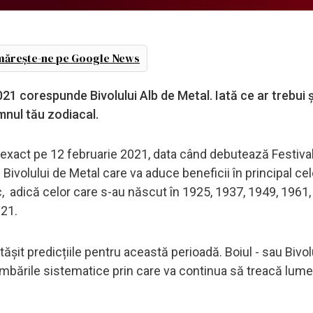
ărește-ne pe Google News
1 corespunde Bivolului Alb de Metal. Iată ce ar trebui ș
emnul tău zodiacal.
exact pe 12 februarie 2021, data când debutează Festival
l Bivolului de Metal care va aduce beneficii în principal cel
adică celor care s-au născut în 1925, 1937, 1949, 1961,
021.
ășit predicțiile pentru această perioadă. Boiul - sau Bivolu
mbările sistematice prin care va continua să treacă lume