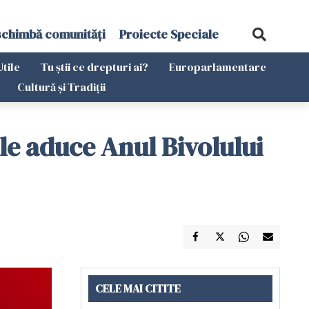
schimbă comunități
Proiecte Speciale
Utile
Tu știi ce drepturi ai?
Europarlamentare
Cultură și Tradiții
le aduce Anul Bivolului
CELE MAI CITITE