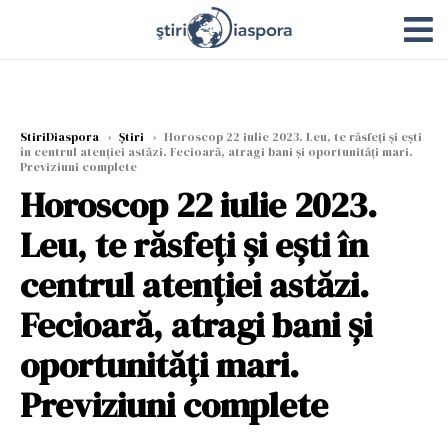
StiriDiaspora
›
Știri
›
Horoscop 22 iulie 2023. Leu, te răsfeți și ești
în centrul atenției astăzi. Fecioară, atragi bani și oportunități mari.
Previziuni complete
Horoscop 22 iulie 2023.
Leu, te răsfeți și ești în
centrul atenției astăzi.
Fecioară, atragi bani și
oportunități mari.
Previziuni complete