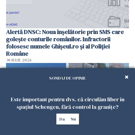
Alertă DNSC: Noua înșelătorie prin SMS care
golește conturile românilor. Infractorii
folosesc numele Ghișeul.ro și al Poliției
Române
30 IULIE 2026
SONDAJ DE OPINIE
Este important pentru dvs. că circulăm liber în
spațiul Schengen, fără control la granițe?
Da
Nu