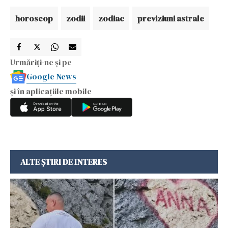
horoscop
zodii
zodiac
previziuni astrale
Urmăriți-ne și pe
Google News
și în aplicațiile mobile
ALTE ȘTIRI DE INTERES