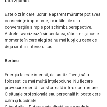
fără zgomot.
Este o zi în care lucrurile aparent mărunte pot avea
consecințe importante, iar întâlnirile sau
conversațiile simple pot schimba perspective.
Astrele favorizează sinceritatea, răbdarea și acele
momente în care alegi să nu mai lupți cu ceea ce
deja simți în interiorul tău.
Berbec
Energia ta este intensă, dar astăzi înveți să o
folosești cu mai multă înțelepciune. Nu fiecare
provocare merită transformată într-o confruntare.
O situație profesională sau personală îți poate cere
calm și luciditate.
Citatul zilei: „Puterea adevărată nu se vede în