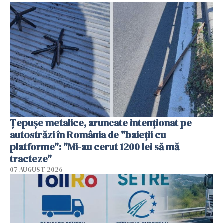
Țepușe metalice, aruncate intenționat pe
autostrăzi în România de "baieții cu
platforme": "Mi-au cerut 1200 lei să mă
tracteze"
07 AUGUST 2026