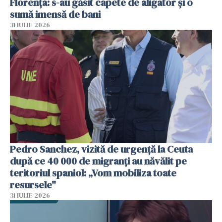
Florența: s-au găsit capete de aligator și o
sumă imensă de bani
31 IULIE 2026
Pedro Sanchez, vizită de urgență la Ceuta
după ce 40 000 de migranți au năvălit pe
teritoriul spaniol: „Vom mobiliza toate
resursele"
31 IULIE 2026