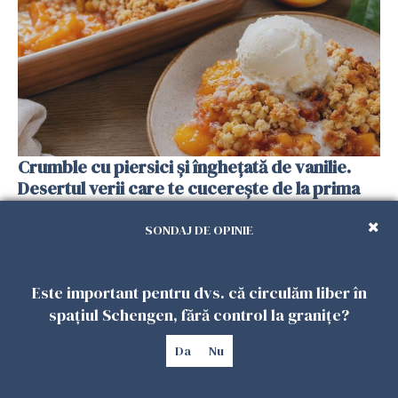
Crumble cu piersici și înghețată de vanilie.
Desertul verii care te cucerește de la prima
lingură
SONDAJ DE OPINIE
26 IULIE 2026
Este important pentru dvs. că circulăm liber în
spațiul Schengen, fără control la granițe?
Da
Nu