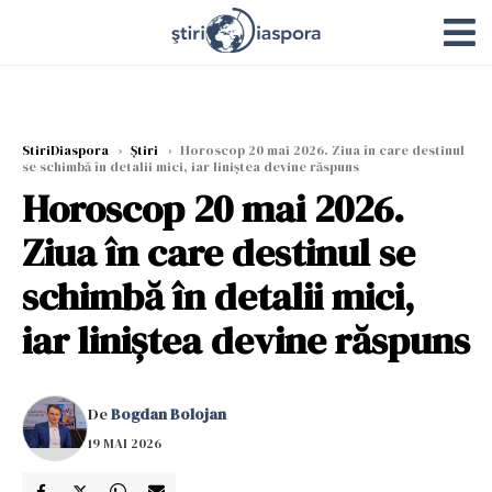
StiriDiaspora
›
Știri
›
Horoscop 20 mai 2026. Ziua în care destinul
se schimbă în detalii mici, iar liniștea devine răspuns
Horoscop 20 mai 2026.
Ziua în care destinul se
schimbă în detalii mici,
iar liniștea devine răspuns
De
Bogdan Bolojan
19 MAI 2026