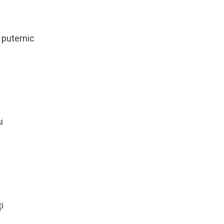
 puternic
i
i