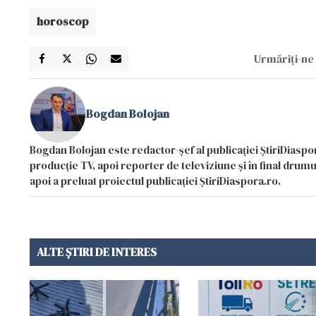
horoscop
Urmăriți-ne 
Bogdan Bolojan
Bogdan Bolojan este redactor-șef al publicației ȘtiriDiaspor
producție TV, apoi reporter de televiziune și în final drumul
apoi a preluat proiectul publicației ȘtiriDiaspora.ro.
ALTE ȘTIRI DE INTERES