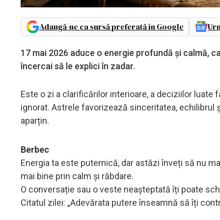
Adaugă-ne ca sursă preferată în Google
Urm
17 mai 2026 aduce o energie profundă și calmă, ca o
încercai să le explici în zadar.
Este o zi a clarificărilor interioare, a deciziilor lu
ignorat. Astrele favorizează sinceritatea, echilibrul 
aparțin.
Berbec
Energia ta este puternică, dar astăzi înveți să nu ma
mai bine prin calm și răbdare.
O conversație sau o veste neașteptată îți poate sch
Citatul zilei: „Adevărata putere înseamnă să îți contro