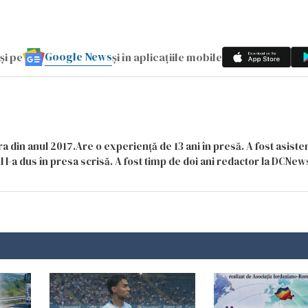
Google News
și pe
și în aplicațiile mobile
a din anul 2017.Are o experiență de 13 ani în presă. A fost asiste
 l-a dus în presa scrisă. A fost timp de doi ani redactor la DCNews