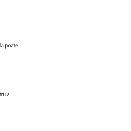
lă poate
tru a