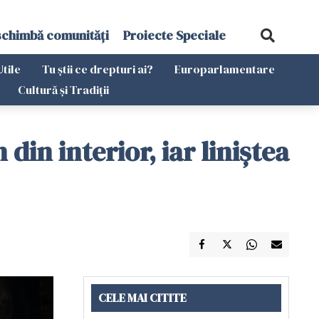
schimbă comunități
Proiecte Speciale
Utile
Tu știi ce drepturi ai?
Europarlamentare
Cultură și Tradiții
din interior, iar liniștea
CELE MAI CITITE