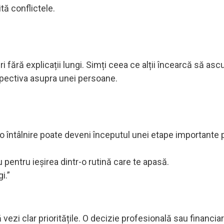
tă conflictele.
ri fără explicații lungi. Simți ceea ce alții încearcă să as
spectiva asupra unei persoane.
au o întâlnire poate deveni începutul unei etape importante
 pentru ieșirea dintr-o rutină care te apasă.
i.”
vezi clar prioritățile. O decizie profesională sau financiară