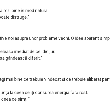
ză mai bine în mod natural.
poate distruge.”
ective noi asupra unor probleme vechi. O idee aparent simp
țeleasă imediat de cei din jur.
c să gândească diferit.”
elegi mai bine ce trebuie vindecat și ce trebuie eliberat pen
unța la ceea ce îți consumă energia fără rost.
 ceea ce simți.”