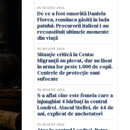
05 AUGUST 2026
De ce a fost omorâtă Daniela
Florea, românca găsită în lada
patului. Procurorii italieni i-au
reconstituit ultimele momente
din viață
05 AUGUST 2026
Situație critică în Ceuta:
Migranții au plecat, dar au lăsat
în urma lor peste 1.000 de copii.
Centrele de protecție sunt
sufocate
06 AUGUST 2026
S-a aflat cine este femeia care a
înjunghiat 4 bărbați în centrul
Londrei. Atacul Stellei, de 44 de
ani, explicat de anchetatori
05 AUGUST 2026