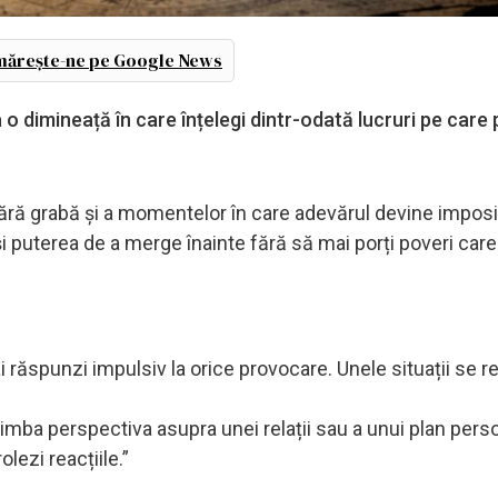
ărește-ne pe Google News
 dimineață în care înțelegi dintr-odată lucruri pe care 
ate fără grabă și a momentelor în care adevărul devine imposi
și puterea de a merge înainte fără să mai porți poveri care 
i răspunzi impulsiv la orice provocare. Unele situații se r
imba perspectiva asupra unei relații sau a unui plan perso
lezi reacțiile.”