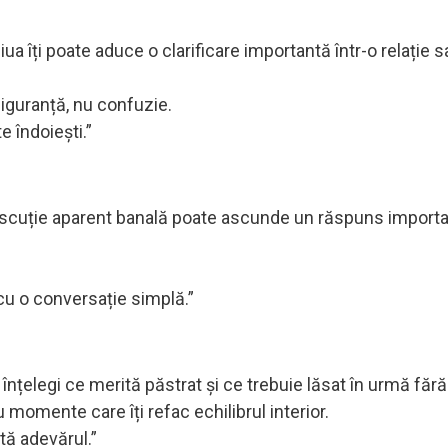
iua îți poate aduce o clarificare importantă într-o relație s
siguranță, nu confuzie.
e îndoiești.”
discuție aparent banală poate ascunde un răspuns importa
 cu o conversație simplă.”
ă înțelegi ce merită păstrat și ce trebuie lăsat în urmă fără
 momente care îți refac echilibrul interior.
tă adevărul.”