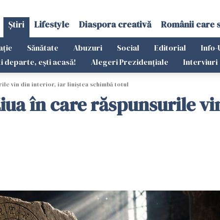
Știri
Lifestyle
Diaspora creativă
Românii care 
ație
Sănătate
Abuzuri
Social
Editorial
Info-
ti departe, ești acasă!
Alegeri Prezidențiale
Interviuri
e vin din interior, iar liniștea schimbă totul
a în care răspunsurile vin 