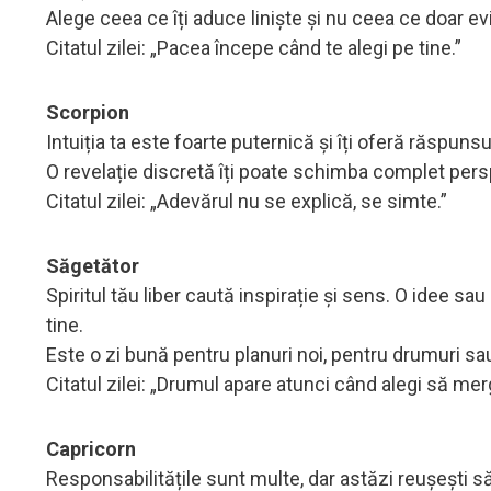
Alege ceea ce îți aduce liniște și nu ceea ce doar evi
Citatul zilei: „Pacea începe când te alegi pe tine.”
Scorpion
Intuiția ta este foarte puternică și îți oferă răspunsu
O revelație discretă îți poate schimba complet per
Citatul zilei: „Adevărul nu se explică, se simte.”
Săgetător
Spiritul tău liber caută inspirație și sens. O idee s
tine.
Este o zi bună pentru planuri noi, pentru drumuri sau
Citatul zilei: „Drumul apare atunci când alegi să merg
Capricorn
Responsabilitățile sunt multe, dar astăzi reușești să 