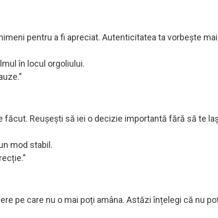
imeni pentru a fi apreciat. Autenticitatea ta vorbește mai
mul în locul orgoliului.
auze.”
e făcut. Reușești să iei o decizie importantă fără să te laș
un mod stabil.
recție.”
egere pe care nu o mai poți amâna. Astăzi înțelegi că nu poț