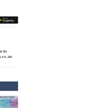
nt de
.ro, iar