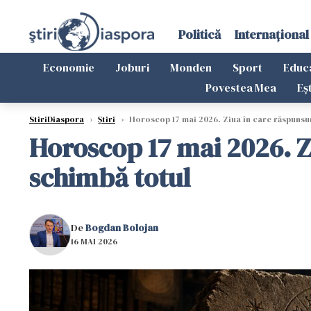
Politică
Internațional
Economie
Joburi
Monden
Sport
Educ
Povestea Mea
Eș
StiriDiaspora
›
Știri
›
Horoscop 17 mai 2026. Ziua în care răspunsuril
Horoscop 17 mai 2026. Ziu
schimbă totul
De
Bogdan Bolojan
16 MAI 2026