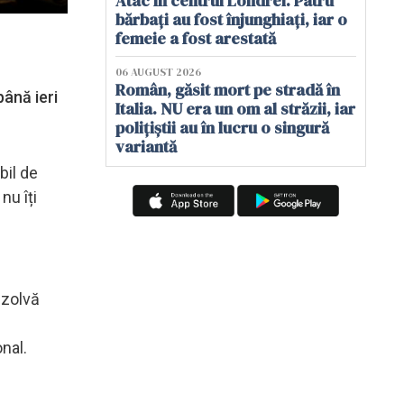
Atac în centrul Londrei. Patru
bărbați au fost înjunghiați, iar o
femeie a fost arestată
06 AUGUST 2026
Român, găsit mort pe stradă în
până ieri
Italia. NU era un om al străzii, iar
polițiștii au în lucru o singură
variantă
bil de
nu îți
ezolvă
nal.