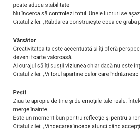
poate aduce stabilitate.
Nu încerca să controlezi totul. Unele lucruri se așa
Citatul zilei: „Răbdarea construiește ceea ce graba 
Vărsător
Creativitatea ta este accentuată și îți oferă persp
deveni foarte valoroasă.
Ai curajul să îți susții viziunea chiar dacă nu este în
Citatul zilei: „Viitorul aparține celor care îndrăznes
Pești
Ziua te apropie de tine și de emoțiile tale reale. Înț
merge înainte.
Este un moment bun pentru reflecție și pentru a ren
Citatul zilei: „Vindecarea începe atunci când accepți