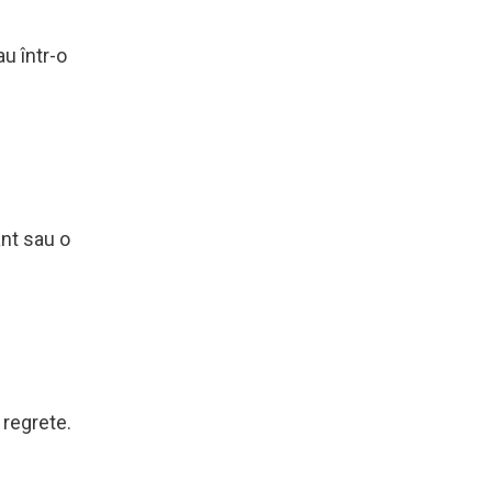
au într-o
nt sau o
 regrete.