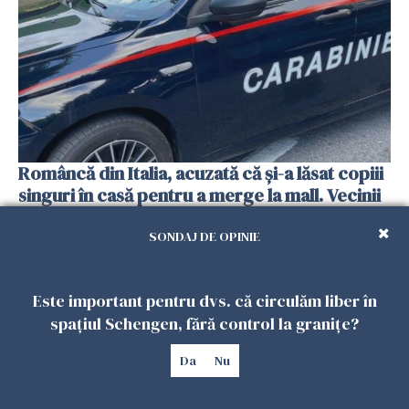
Româncă din Italia, acuzată că și-a lăsat copiii
singuri în casă pentru a merge la mall. Vecinii
au dat alarma
SONDAJ DE OPINIE
25 IULIE 2026
Este important pentru dvs. că circulăm liber în
spațiul Schengen, fără control la granițe?
Da
Nu