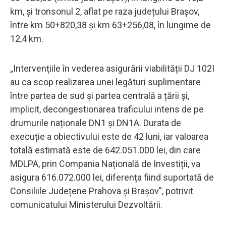
km, și tronsonul 2, aflat pe raza județului Brașov,
între km 50+820,38 și km 63+256,08, în lungime de
12,4 km.
„Intervențiile în vederea asigurării viabilității DJ 102I
au ca scop realizarea unei legături suplimentare
între partea de sud și partea centrală a țării și,
implicit, decongestionarea traficului intens de pe
drumurile naționale DN1 și DN1A. Durata de
execuție a obiectivului este de 42 luni, iar valoarea
totală estimată este de 642.051.000 lei, din care
MDLPA, prin Compania Națională de Investiții, va
asigura 616.072.000 lei, diferența fiind suportată de
Consiliile Județene Prahova și Brașov”, potrivit
comunicatului Ministerului Dezvoltării.