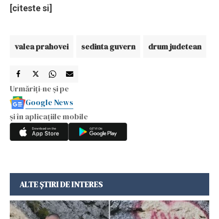
[citeste si]
valea prahovei
sedinta guvern
drum judetean
Urmăriți-ne și pe
Google News
și în aplicațiile mobile
ALTE ȘTIRI DE INTERES