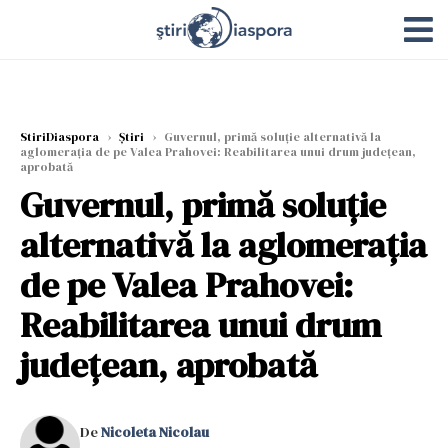
StiriDiaspora
›
Știri
›
Guvernul, primă soluție alternativă la
aglomerația de pe Valea Prahovei: Reabilitarea unui drum județean,
aprobată
Guvernul, primă soluție
alternativă la aglomerația
de pe Valea Prahovei:
Reabilitarea unui drum
județean, aprobată
De
Nicoleta Nicolau