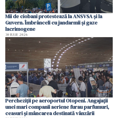
Mii de ciobani protestează la ANSVSA și la
Guvern. Îmbrânceli cu jandarmii și gaze
lacrimogene
30 IULIE 2026
Percheziții pe aeroportul Otopeni. Angajații
unei mari companii aeriene furau parfumuri,
ceasuri și mâncarea destinată vânzării