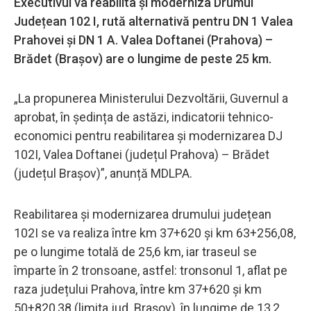
Executivul va reabilita și moderniza Drumul
Județean 102 I, rută alternativă pentru DN 1 Valea
Prahovei și DN 1 A. Valea Doftanei (Prahova) –
Brădet (Brașov) are o lungime de peste 25 km.
„La propunerea Ministerului Dezvoltării, Guvernul a
aprobat, în ședința de astăzi, indicatorii tehnico-
economici pentru reabilitarea și modernizarea DJ
102I, Valea Doftanei (județul Prahova) – Brădet
(județul Brașov)”, anunță MDLPA.
Reabilitarea și modernizarea drumului județean
102I se va realiza între km 37+620 și km 63+256,08,
pe o lungime totală de 25,6 km, iar traseul se
împarte în 2 tronsoane, astfel: tronsonul 1, aflat pe
raza județului Prahova, între km 37+620 și km
50+820,38 (limita jud. Brașov), în lungime de 13,2