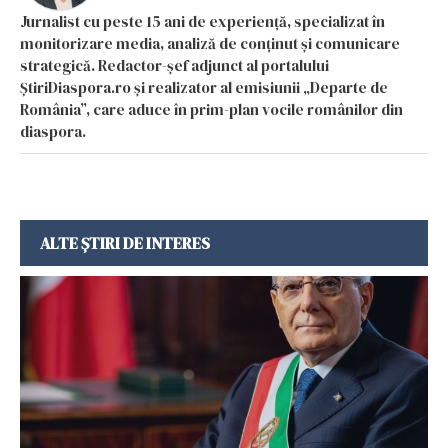
Jurnalist cu peste 15 ani de experiență, specializat în
monitorizare media, analiză de conținut și comunicare
strategică. Redactor-șef adjunct al portalului
ȘtiriDiaspora.ro și realizator al emisiunii „Departe de
România”, care aduce în prim-plan vocile românilor din
diaspora.
ALTE ȘTIRI DE INTERES