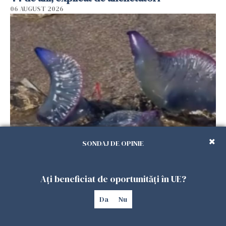
06 AUGUST 2026
Invazie de "galere portugheze" otrăvitoare în
SONDAJ DE OPINIE
Spania. Autoritățile au închis mai multe plaje
din San Sebastian
06 AUGUST 2026
Ați beneficiat de oportunități în UE?
Da
Nu