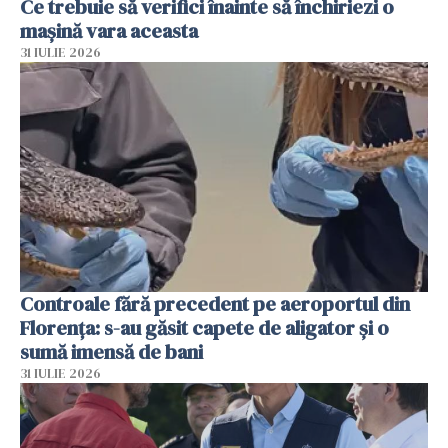
Ce trebuie să verifici înainte să închiriezi o
mașină vara aceasta
31 IULIE 2026
Controale fără precedent pe aeroportul din
Florența: s-au găsit capete de aligator și o
sumă imensă de bani
31 IULIE 2026