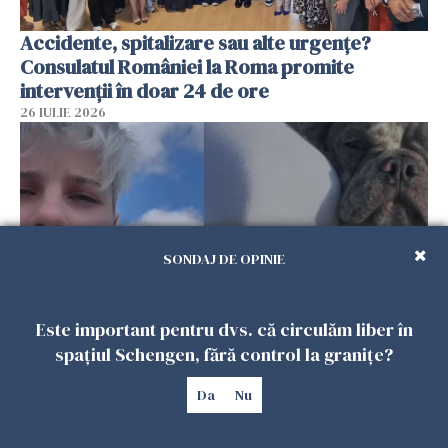
Accidente, spitalizare sau alte urgențe?
Consulatul României la Roma promite
intervenții în doar 24 de ore
26 IULIE 2026
SONDAJ DE OPINIE
Este important pentru dvs. că circulăm liber în
spațiul Schengen, fără control la granițe?
Ce a pățit o româncă în timp ce își plimba
câinele în Germania. Mesajul ei a stârnit
Da
Nu
dezbateri aprinse
25 IULIE 2026