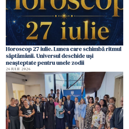
Horoscop 27 iulie. Lunea care schimbă ritmul
săptămânii. Universul deschide uși
neașteptate pentru unele zodii
26 IULIE 2026