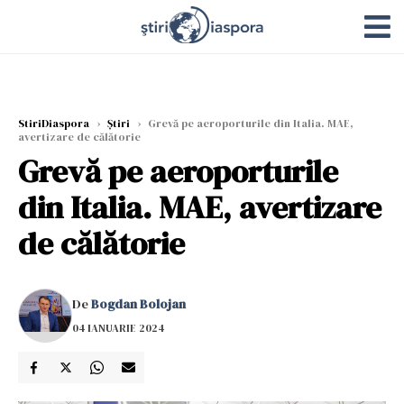
StiriDiaspora
›
Știri
›
Grevă pe aeroporturile din Italia. MAE,
avertizare de călătorie
Grevă pe aeroporturile
din Italia. MAE, avertizare
de călătorie
De
Bogdan Bolojan
04 IANUARIE 2024