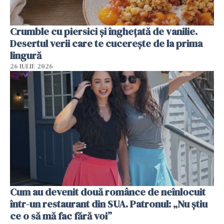
Crumble cu piersici și înghețată de vanilie.
Desertul verii care te cucerește de la prima
lingură
26 IULIE 2026
Cum au devenit două românce de neînlocuit
într-un restaurant din SUA. Patronul: „Nu știu
ce o să mă fac fără voi”