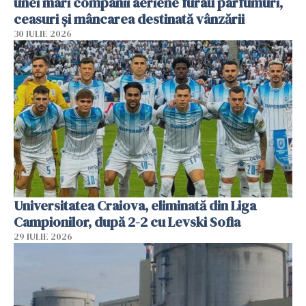
unei mari companii aeriene furau parfumuri,
ceasuri și mâncarea destinată vânzării
30 IULIE 2026
Universitatea Craiova, eliminată din Liga
Campionilor, după 2-2 cu Levski Sofia
29 IULIE 2026