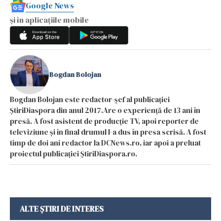
Google News
și în aplicațiile mobile
Bogdan Bolojan
Bogdan Bolojan este redactor-șef al publicației
ȘtiriDiaspora din anul 2017.Are o experiență de 13 ani în
presă. A fost asistent de producție TV, apoi reporter de
televiziune și în final drumul l-a dus în presa scrisă. A fost
timp de doi ani redactor la DCNews.ro, iar apoi a preluat
proiectul publicației ȘtiriDiaspora.ro.
ALTE ȘTIRI DE INTERES