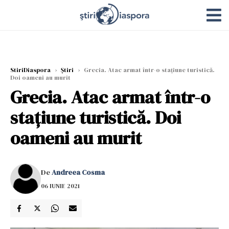
StiriDiaspora
›
Știri
›
Grecia. Atac armat într-o staţiune turistică.
Doi oameni au murit
Grecia. Atac armat într-o
staţiune turistică. Doi
oameni au murit
De
Andreea Cosma
06 IUNIE 2021