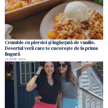
Crumble cu piersici și înghețată de vanilie.
Desertul verii care te cucerește de la prima
lingură
26 IULIE 2026