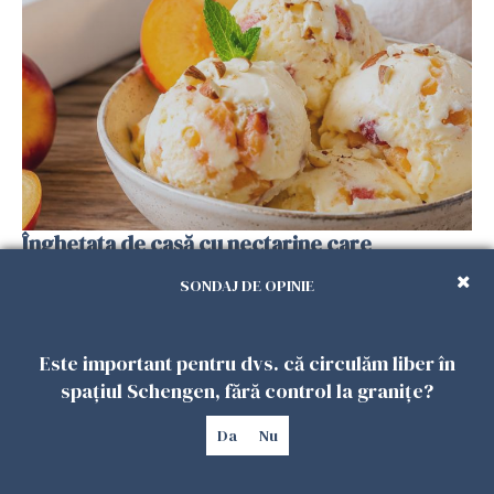
Înghețata de casă cu nectarine care
cucerește vara. Rețeta fără aparat, gata din
SONDAJ DE OPINIE
câteva ingrediente
25 IULIE 2026
Este important pentru dvs. că circulăm liber în
spațiul Schengen, fără control la granițe?
Da
Nu