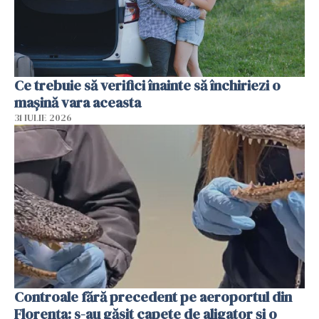
Ce trebuie să verifici înainte să închiriezi o
mașină vara aceasta
31 IULIE 2026
Controale fără precedent pe aeroportul din
Florența: s-au găsit capete de aligator și o