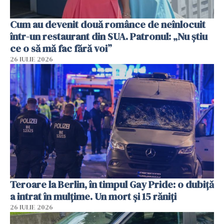
Cum au devenit două românce de neînlocuit
într-un restaurant din SUA. Patronul: „Nu știu
ce o să mă fac fără voi”
26 IULIE 2026
Teroare la Berlin, în timpul Gay Pride: o dubiță
a intrat în mulțime. Un mort și 15 răniți
26 IULIE 2026