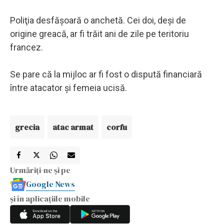
Poliţia desfăşoară o anchetă. Cei doi, deşi de
origine greacă, ar fi trăit ani de zile pe teritoriu
francez.
Se pare că la mijloc ar fi fost o dispută financiară
între atacator şi femeia ucisă.
grecia
atac armat
corfu
Urmăriți-ne și pe
Google News
și în aplicațiile mobile