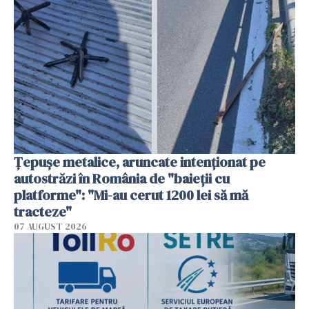
Țepușe metalice, aruncate intenționat pe
autostrăzi în România de "baieții cu
platforme": "Mi-au cerut 1200 lei să mă
tracteze"
07 AUGUST 2026