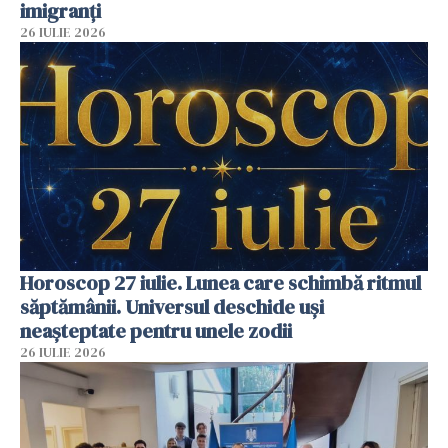
imigranți
26 IULIE 2026
Horoscop 27 iulie. Lunea care schimbă ritmul
săptămânii. Universul deschide uși
neașteptate pentru unele zodii
26 IULIE 2026