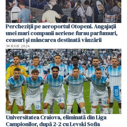
Percheziții pe aeroportul Otopeni. Angajații
unei mari companii aeriene furau parfumuri,
ceasuri și mâncarea destinată vânzării
30 IULIE 2026
Universitatea Craiova, eliminată din Liga
Campionilor, după 2-2 cu Levski Sofia