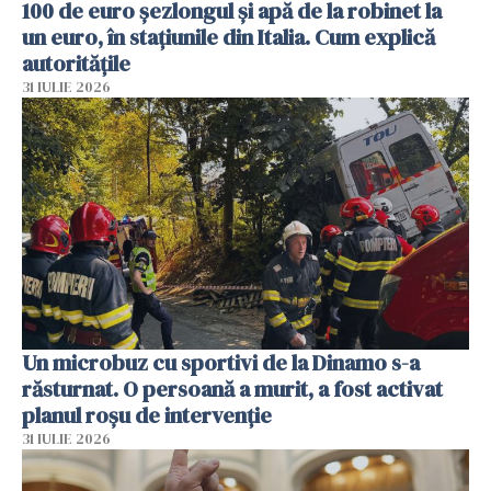
100 de euro șezlongul și apă de la robinet la
un euro, în stațiunile din Italia. Cum explică
autoritățile
31 IULIE 2026
Un microbuz cu sportivi de la Dinamo s-a
răsturnat. O persoană a murit, a fost activat
planul roșu de intervenție
31 IULIE 2026