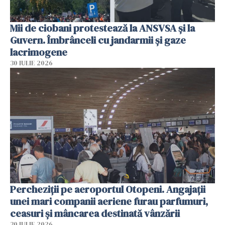
Mii de ciobani protestează la ANSVSA și la
Guvern. Îmbrânceli cu jandarmii și gaze
lacrimogene
30 IULIE 2026
Percheziții pe aeroportul Otopeni. Angajații
unei mari companii aeriene furau parfumuri,
ceasuri și mâncarea destinată vânzării
30 IULIE 2026