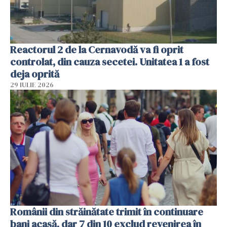
Reactorul 2 de la Cernavodă va fi oprit
controlat, din cauza secetei. Unitatea 1 a fost
deja oprită
29 IULIE 2026
Românii din străinătate trimit în continuare
bani acasă, dar 7 din 10 exclud revenirea în