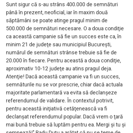
Sunt sigur că s-au strâns 400.000 de semnături
până în prezent, neoficial, iar în maxim două
săptămâni se poate atinge pragul minim de
500.000 de semnături necesare. O a doua condiţie
ca această campanie să fie un succes este ca, în
minim 21 de judeţe sau municipiul Bucureşti,
numărul de semnături strânse trebuie să fie de
20.000 în fiecare. Pentru această a doua condiţie,
aproximativ 10-12 judeţe au atins pragul deja.
Atenţie! Dacă această campanie va fi un succes,
semnăturile nu se vor prescrie, chiar dacă actuala
majoritate parlamentară va evita să declanşeze
referendumul de validare. În contextul potrivit,
pentru această iniţiativă cetăţenească va fi
declanşat referendumul popular. Dacă vrem o ţară
mai bună trebuie să luptăm pentru ea. Mergi şi tu şi
semnează!" Radu Duţu a arătat că nu se teme de