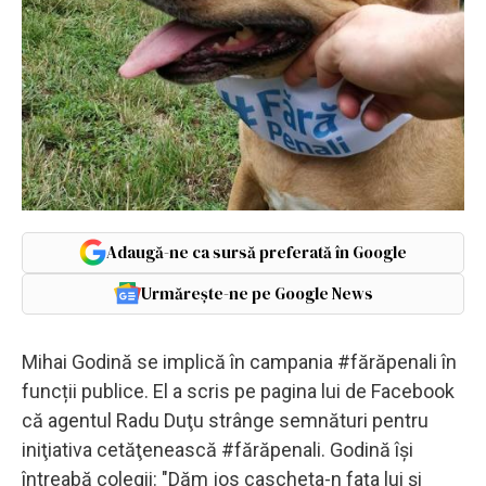
Adaugă-ne ca sursă preferată în Google
Urmărește-ne pe Google News
Mihai Godină se implică în campania #fărăpenali în
funcții publice. El a scris pe pagina lui de Facebook
că agentul Radu Duţu strânge semnături pentru
iniţiativa cetăţenească #fărăpenali. Godină își
întreabă colegii: "Dăm jos cascheta-n faţa lui şi