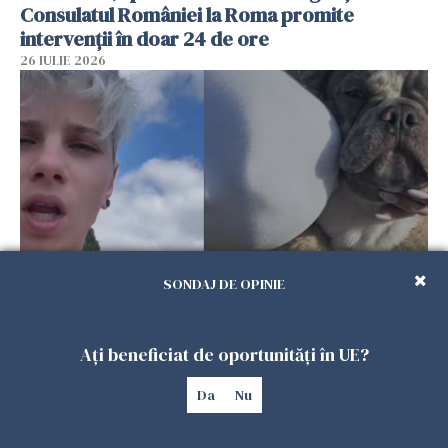
Consulatul României la Roma promite
intervenții în doar 24 de ore
26 IULIE 2026
SONDAJ DE OPINIE
Ce a pățit o româncă în timp ce își plimba
câinele în Germania. Mesajul ei a stârnit
Ați beneficiat de oportunități în UE?
dezbateri aprinse
25 IULIE 2026
Da
Nu