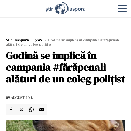
StiriDiaspora
›
Știri
›
Godină se implică în campania #fărăpenali
alături de un coleg polițist
Godină se implică în
campania #fărăpenali
alături de un coleg polițist
09 AUGUST 2018