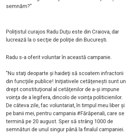
semnăm?"
Polițistul curajos Radu Duţu este din Craiova, dar
lucrează la o secţie de poliţie din Bucureşti.
Radu s-a oferit voluntar în această campanie.
"Nu staţi deoparte şi haideţi să scoatem infractorii
din funcţiile publice! Iniţiativele cetăţeneşti sunt un
drept constituţional al cetăţenilor de a-şi impune
voinţa de a legifera, dincolo de voinţa politicienilor.
De câteva zile, fac voluntariat, în timpul meu liber şi
pe banii mei, pentru campania #Fărăpenali, care se
termină pe 20 august. Sper să strâng 1000 de
semnături de unul singur până la finalul campaniei.