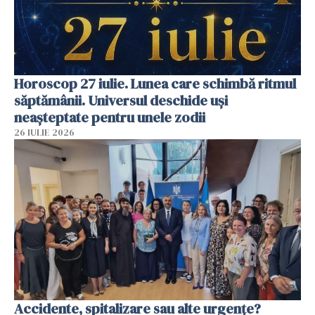
Horoscop 27 iulie. Lunea care schimbă ritmul
săptămânii. Universul deschide uși
neașteptate pentru unele zodii
26 IULIE 2026
Accidente, spitalizare sau alte urgențe?