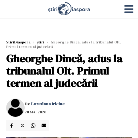
StiriDiaspora
›
Știri
›
Gheorghe Dincă, adus la tribunalul Olt.
Primul termen al judecării
Gheorghe Dincă, adus la
tribunalul Olt. Primul
termen al judecării
De
Loredana Iriciuc
20 MAI 2020