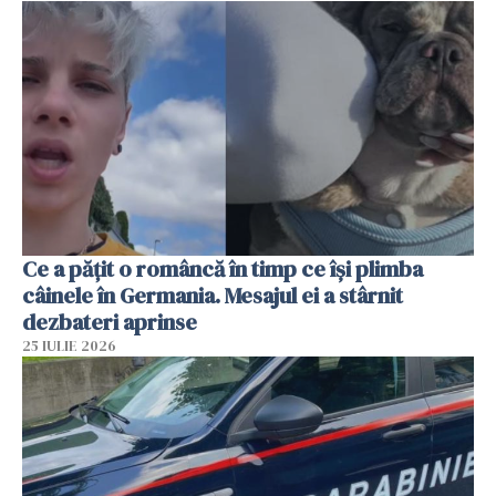
Ce a pățit o româncă în timp ce își plimba
câinele în Germania. Mesajul ei a stârnit
dezbateri aprinse
25 IULIE 2026