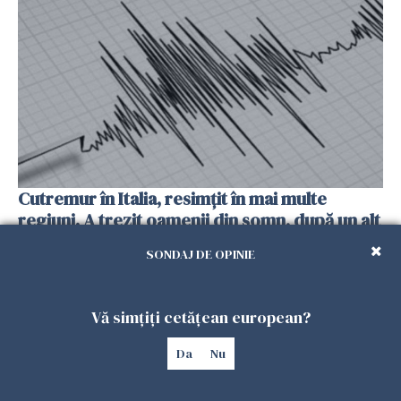
Cutremur în Italia, resimțit în mai multe
regiuni. A trezit oamenii din somn, după un alt
seism produs cu o zi înainte
SONDAJ DE OPINIE
25 IULIE 2026
Vă simțiți cetățean european?
Da
Nu