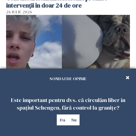
intervenții în doar 24 de ore
26 IULIE 2026
SONDAJ DE OPINIE
Ce a pățit o româncă în timp ce își plimba
câinele în Germania. Mesajul ei a stârnit
Este important pentru dvs. că circulăm liber în
dezbateri aprinse
spațiul Schengen, fără control la granițe?
25 IULIE 2026
Da
Nu