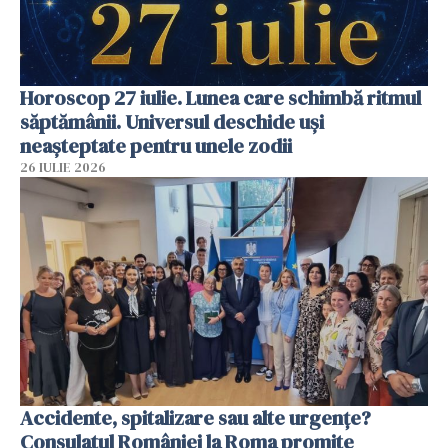
Horoscop 27 iulie. Lunea care schimbă ritmul
săptămânii. Universul deschide uși
neașteptate pentru unele zodii
26 IULIE 2026
Accidente, spitalizare sau alte urgențe?
Consulatul României la Roma promite