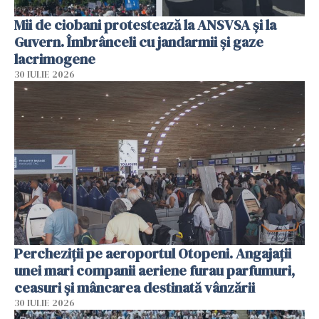
Mii de ciobani protestează la ANSVSA și la
Guvern. Îmbrânceli cu jandarmii și gaze
lacrimogene
30 IULIE 2026
Percheziții pe aeroportul Otopeni. Angajații
unei mari companii aeriene furau parfumuri,
ceasuri și mâncarea destinată vânzării
30 IULIE 2026