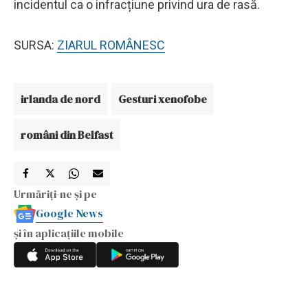
incidentul ca o infracțiune privind ura de rasă.
SURSA:
ZIARUL ROMÂNESC
irlanda de nord
Gesturi xenofobe
români din Belfast
Urmăriți-ne și pe
Google News
și în aplicațiile mobile