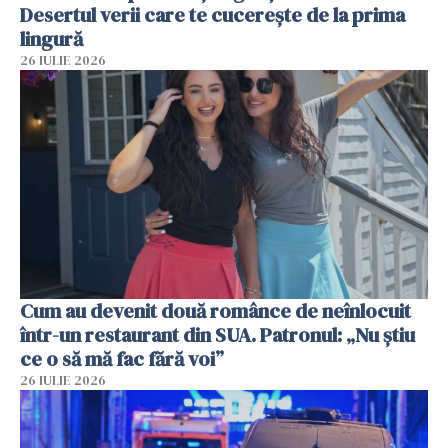
Desertul verii care te cucerește de la prima
lingură
26 IULIE 2026
Cum au devenit două românce de neînlocuit
într-un restaurant din SUA. Patronul: „Nu știu
ce o să mă fac fără voi”
26 IULIE 2026