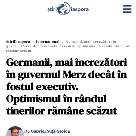
StiriDiaspora
›
Internațional
›
Germanii, mai încrezători în
guvernul Merz decât în fostul executiv. Optimismul în rândul tinerilor
rămâne scăzut
Germanii, mai încrezători
în guvernul Merz decât în
fostul executiv.
Optimismul în rândul
tinerilor rămâne scăzut
De
Gabriel Nuță-Stoica