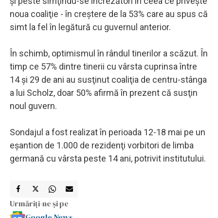
şi peste simţindu-se încrezători în ceea ce priveşte
noua coaliţie - în creştere de la 53% care au spus că
simt la fel în legătură cu guvernul anterior.
În schimb, optimismul în rândul tinerilor a scăzut. În
timp ce 57% dintre tinerii cu vârsta cuprinsa între
14 şi 29 de ani au susţinut coaliţia de centru-stânga
a lui Scholz, doar 50% afirmă în prezent că susţin
noul guvern.
Sondajul a fost realizat în perioada 12-18 mai pe un
eşantion de 1.000 de rezidenţi vorbitori de limba
germană cu vârsta peste 14 ani, potrivit institutului.
Urmăriți-ne și pe
Google News