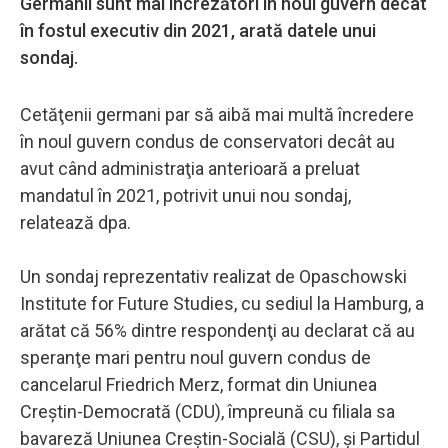
Germanii sunt mai încrezători în noul guvern decât
în fostul executiv din 2021, arată datele unui
sondaj.
Cetăţenii germani par să aibă mai multă încredere
în noul guvern condus de conservatori decât au
avut când administraţia anterioară a preluat
mandatul în 2021, potrivit unui nou sondaj,
relatează dpa.
Un sondaj reprezentativ realizat de Opaschowski
Institute for Future Studies, cu sediul la Hamburg, a
arătat că 56% dintre respondenţi au declarat că au
speranţe mari pentru noul guvern condus de
cancelarul Friedrich Merz, format din Uniunea
Creştin-Democrată (CDU), împreună cu filiala sa
bavareză Uniunea Creştin-Socială (CSU), şi Partidul