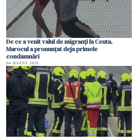
De ce a venit valul de migranți la Ceuta.
Marocul a pronunțat deja primele
condamnări
06 AUGUST 2026