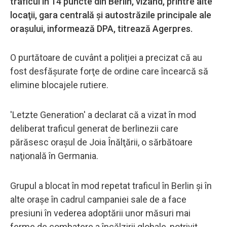
traficul în 14 puncte din Berlin, vizând, printre alte
locaţii, gara centrală şi autostrăzile principale ale
oraşului, informează DPA, titrează Agerpres.
O purtătoare de cuvânt a poliţiei a precizat că au
fost desfăşurate forţe de ordine care încearcă să
elimine blocajele rutiere.
'Letzte Generation' a declarat că a vizat în mod
deliberat traficul generat de berlinezii care
părăsesc oraşul de Joia Înălţării, o sărbătoare
naţională în Germania.
Grupul a blocat în mod repetat traficul în Berlin şi în
alte oraşe în cadrul campaniei sale de a face
presiuni în vederea adoptării unor măsuri mai
ferme de combatere a încălzirii globale, potrivit