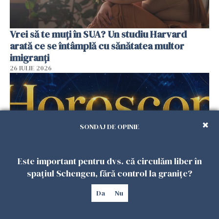
Vrei să te muți în SUA? Un studiu Harvard
arată ce se întâmplă cu sănătatea multor
imigranți
26 IULIE 2026
SONDAJ DE OPINIE
Este important pentru dvs. că circulăm liber în
spațiul Schengen, fără control la granițe?
Horoscop 27 iulie. Lunea care schimbă ritmul
Da
Nu
săptămânii. Universul deschide uși
neașteptate pentru unele zodii