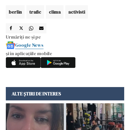
berlin
trafic
clima
activisti
Urmăriți-ne și pe
Google News
și în aplicațiile mobile
ALTE ȘTIRI DE INTERES