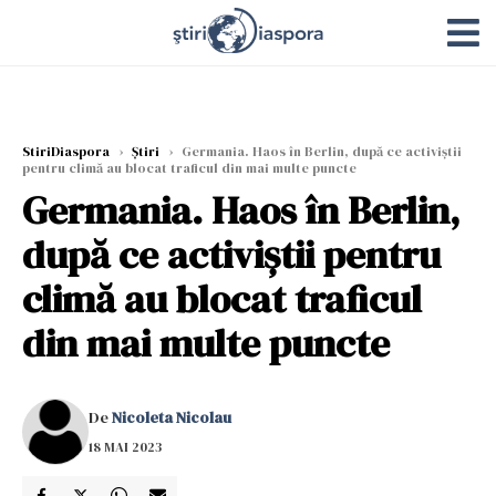
StiriDiaspora
›
Știri
›
Germania. Haos în Berlin, după ce activiştii
pentru climă au blocat traficul din mai multe puncte
Germania. Haos în Berlin,
după ce activiştii pentru
climă au blocat traficul
din mai multe puncte
De
Nicoleta Nicolau
18 MAI 2023