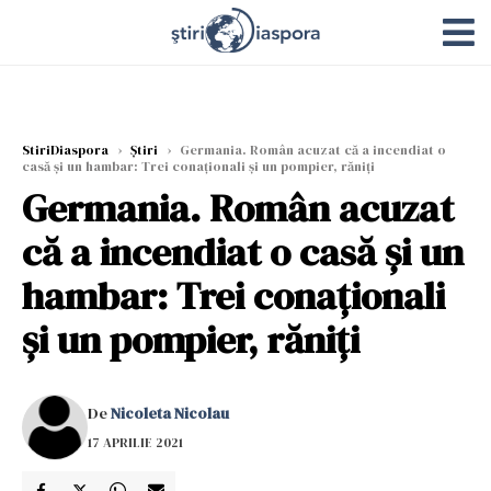
StiriDiaspora
›
Știri
›
Germania. Român acuzat că a incendiat o
casă și un hambar: Trei conaționali și un pompier, răniți
Germania. Român acuzat
că a incendiat o casă și un
hambar: Trei conaționali
și un pompier, răniți
De
Nicoleta Nicolau
17 APRILIE 2021