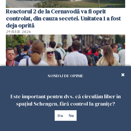
Reactorul 2 de la Cernavodă va fi oprit
controlat, din cauza secetei. Unitatea 1 a fost
deja oprită
29 IULIE 2026
SONDAJ DE OPINIE
Este important pentru dvs. că circulăm liber în
spațiul Schengen, fără control la granițe?
Românii din străinătate trimit în continuare
bani acasă, dar 7 din 10 exclud revenirea în
Da
Nu
țară
29 IULIE 2026