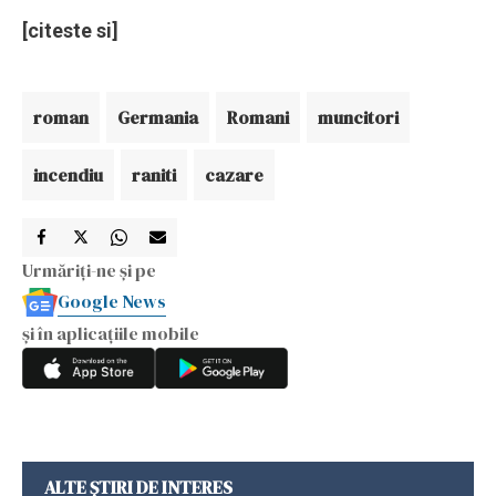
[citeste si]
roman
Germania
Romani
muncitori
incendiu
raniti
cazare
Urmăriți-ne și pe
Google News
și în aplicațiile mobile
ALTE ȘTIRI DE INTERES