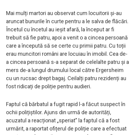
Mai mulți martori au observat cum locuitorii și-au
aruncat bunurile în curte pentru a le salva de flăcări.
Încetul cu încetul au ieșit afară, la început ar fi
trebuit să fie patru, apoi a venit o a cincea persoană
care a începută să se certe cu primii patru. Cu toții
erau muncitori români are locuiau în imobil. Cea de-
a cincea persoană s-a separat de celelalte patru și a
mers de-a lungul drumului local către Ergersheim
cu un rucsac drept bagaj. Ceilalți patru rezidenți au
fost ridicați de poliție pentru audieri.
Faptul că bărbatul a fugit rapid l-a făcut suspect în
ochii polițiștilor. Ajuns din urmă de autorități,
acuzatul a reacționat „speriat” la faptul că a fost
urmărit, a raportat ofițerul de poliție care a efectuat