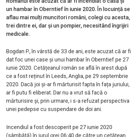
Românul este acuzat că ar fi incendiat o casă și
un hambar în Oberntief în iunie 2020. În locuință se
aflau mai mulți muncitori români, colegi cu acesta,
trei dintre ei, dar și un pompier, necesitând îngrijiri
medicale.
Bogdan P., în vârstă de 33 de ani, este acuzat că ar fi
dat foc unei case și unui hambar în Oberntief pe 27
iunie 2020. Cetățeanul român se află în arest după
ce a fost reținut în Leeds, Anglia, pe 29 septembrie
2020. Dacă joi și-ar fi mărturisit fapta în fața juriului,
ar fi putu fi eliberat. Dar nu a vrut să facă o
mărturisire și, prin urmare, i s-a refuzat perspectiva
unei pedepse cu suspendare de doi ani.
Incendiul a fost descoperit pe 27 iunie 2020
(sâmbătă) în jurul orei 06:40 de către un cetățean