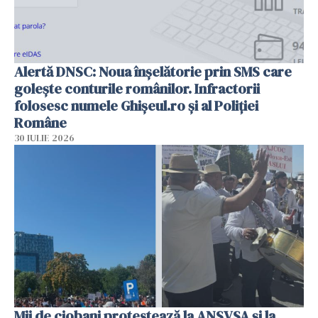
Alertă DNSC: Noua înșelătorie prin SMS care
golește conturile românilor. Infractorii
folosesc numele Ghișeul.ro și al Poliției
Române
30 IULIE 2026
Mii de ciobani protestează la ANSVSA și la