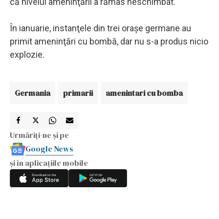
că nivelul ameninţării a rămas neschimbat.
În ianuarie, instanţele din trei oraşe germane au
primit ameninţări cu bombă, dar nu s-a produs nicio
explozie.
Germania
primarii
amenintari cu bomba
Urmăriți-ne și pe
Google News
și în aplicațiile mobile