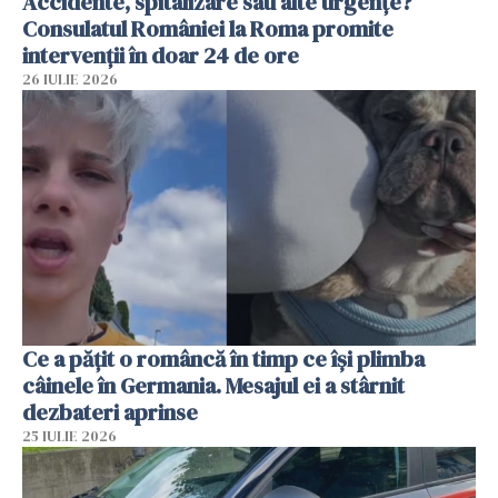
Accidente, spitalizare sau alte urgențe?
Consulatul României la Roma promite
intervenții în doar 24 de ore
26 IULIE 2026
Ce a pățit o româncă în timp ce își plimba
câinele în Germania. Mesajul ei a stârnit
dezbateri aprinse
25 IULIE 2026