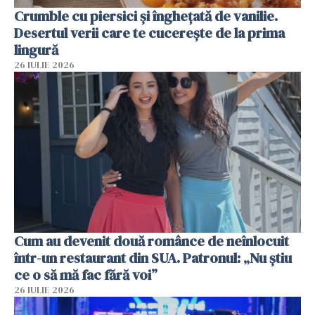
Crumble cu piersici și înghețată de vanilie.
Desertul verii care te cucerește de la prima
lingură
26 IULIE 2026
Cum au devenit două românce de neînlocuit
într-un restaurant din SUA. Patronul: „Nu știu
ce o să mă fac fără voi”
26 IULIE 2026