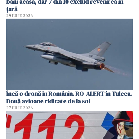
bani acasă, dar 7 din 10 exclud revenirea în
țară
29 IULIE 2026
Încă o dronă în România. RO-ALERT în Tulcea.
Două avioane ridicate de la sol
27 IULIE 2026