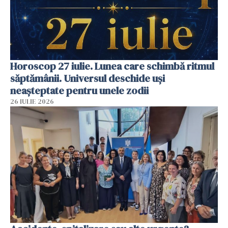
Horoscop 27 iulie. Lunea care schimbă ritmul
săptămânii. Universul deschide uși
neașteptate pentru unele zodii
26 IULIE 2026