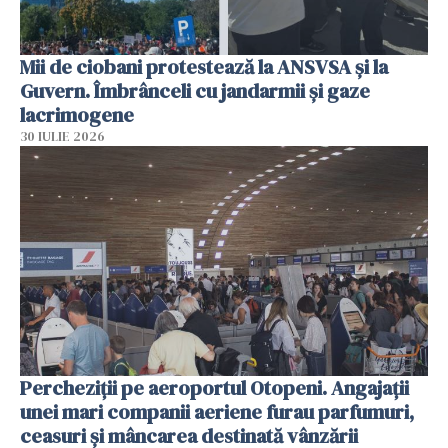
Mii de ciobani protestează la ANSVSA și la
Guvern. Îmbrânceli cu jandarmii și gaze
lacrimogene
30 IULIE 2026
Percheziții pe aeroportul Otopeni. Angajații
unei mari companii aeriene furau parfumuri,
ceasuri și mâncarea destinată vânzării