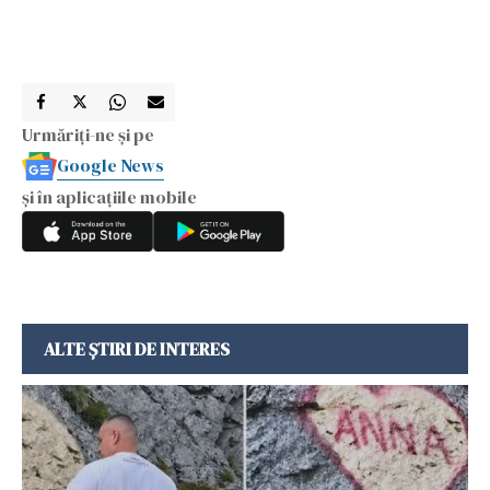
Urmăriți-ne și pe
Google News
și în aplicațiile mobile
ALTE ȘTIRI DE INTERES