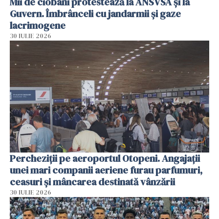
Mii de ciobani protestează la ANSVSA și la
Guvern. Îmbrânceli cu jandarmii și gaze
lacrimogene
30 IULIE 2026
Percheziții pe aeroportul Otopeni. Angajații
unei mari companii aeriene furau parfumuri,
ceasuri și mâncarea destinată vânzării
30 IULIE 2026