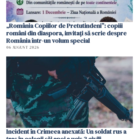
„România Copiilor de Pretutindeni”: copiii
români din diaspora, invitați să scrie despre
România într-un volum special
06 AUGUST 2026
Incident în Crimeea anexată: Un soldat rus a
tras în colegii săi apoi a ucis 3 civili