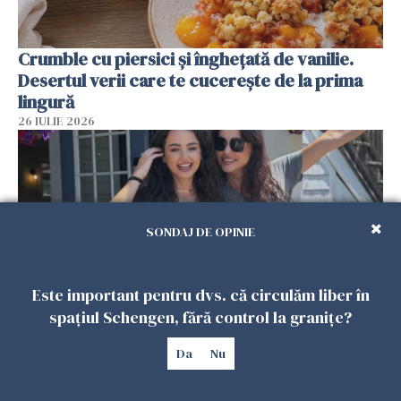
Crumble cu piersici și înghețată de vanilie.
Desertul verii care te cucerește de la prima
lingură
26 IULIE 2026
SONDAJ DE OPINIE
Este important pentru dvs. că circulăm liber în
spațiul Schengen, fără control la granițe?
Cum au devenit două românce de neînlocuit
Da
Nu
într-un restaurant din SUA. Patronul: „Nu știu
ce o să mă fac fără voi”