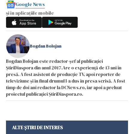
Google News
și în aplicațiile mobile
Bogdan Bolojan
Bogdan Bolojan este redactor-șef al publicației
ȘtiriDiaspora din anul 2017.Are o experiență de 13 ani în
presă. A fost asistent de producție TV, apoi reporter de
televiziune și în final drumul l-a dus în presa scrisă. A fost
timp de doi ani redactor la DCNews.ro, iar apoi a preluat
proiectul publicației ȘtiriDiaspora.ro.
ALTE ȘTIRI DE INTERES