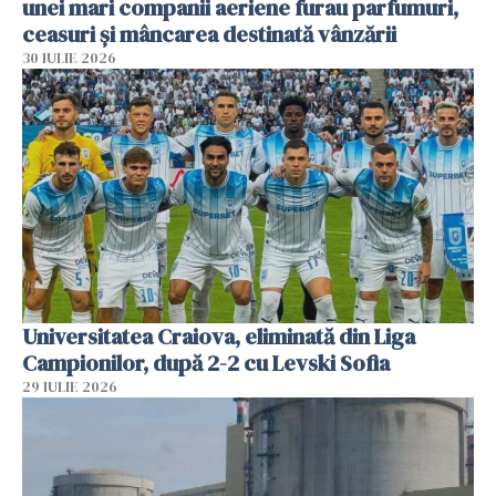
unei mari companii aeriene furau parfumuri,
ceasuri și mâncarea destinată vânzării
30 IULIE 2026
Universitatea Craiova, eliminată din Liga
Campionilor, după 2-2 cu Levski Sofia
29 IULIE 2026