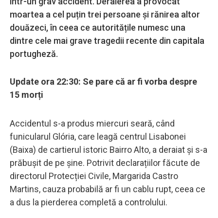
într-un grav accident. Deraierea a provocat
moartea a cel puțin trei persoane și rănirea altor
douăzeci, în ceea ce autoritățile numesc una
dintre cele mai grave tragedii recente din capitala
portugheză.
Update ora 22:30: Se pare că ar fi vorba despre
15 morți
Accidentul s-a produs miercuri seară, când
funicularul Glória, care leagă centrul Lisabonei
(Baixa) de cartierul istoric Bairro Alto, a deraiat și s-a
prăbușit de pe șine. Potrivit declarațiilor făcute de
directorul Protecției Civile, Margarida Castro
Martins, cauza probabilă ar fi un cablu rupt, ceea ce
a dus la pierderea completă a controlului.