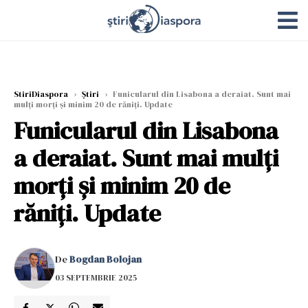
StiriDiaspora
›
Știri
›
Funicularul din Lisabona a deraiat. Sunt mai
mulți morți și minim 20 de răniți. Update
Funicularul din Lisabona
a deraiat. Sunt mai mulți
morți și minim 20 de
răniți. Update
De
Bogdan Bolojan
03 SEPTEMBRIE 2025