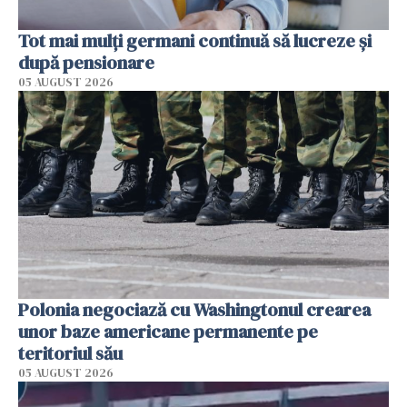
Tot mai mulți germani continuă să lucreze și
după pensionare
05 AUGUST 2026
Polonia negociază cu Washingtonul crearea
unor baze americane permanente pe
teritoriul său
05 AUGUST 2026