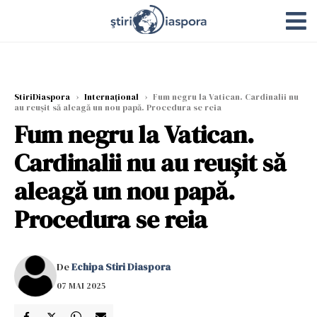
StiriDiaspora
›
Internațional
›
Fum negru la Vatican. Cardinalii nu
au reușit să aleagă un nou papă. Procedura se reia
Fum negru la Vatican.
Cardinalii nu au reușit să
aleagă un nou papă.
Procedura se reia
De
Echipa Stiri Diaspora
07 MAI 2025