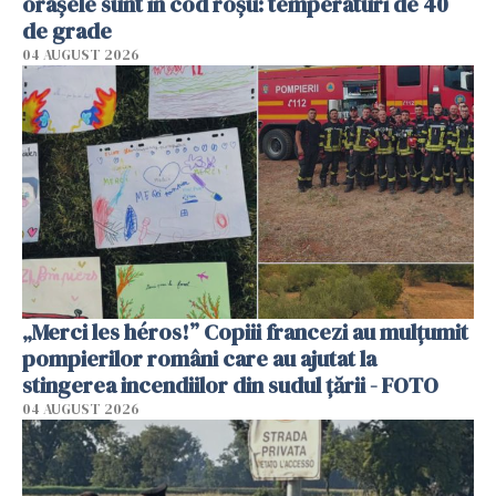
orașele sunt în cod roșu: temperaturi de 40
de grade
04 AUGUST 2026
„Merci les héros!” Copiii francezi au mulțumit
pompierilor români care au ajutat la
stingerea incendiilor din sudul țării - FOTO
04 AUGUST 2026