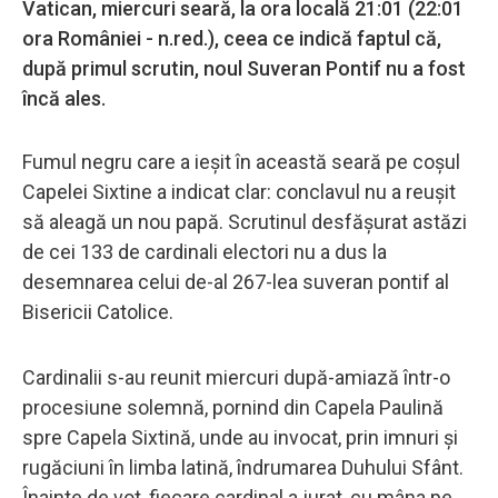
Vatican, miercuri seară, la ora locală 21:01 (22:01
ora României - n.red.), ceea ce indică faptul că,
după primul scrutin, noul Suveran Pontif nu a fost
încă ales.
Fumul negru care a ieșit în această seară pe coșul
Capelei Sixtine a indicat clar: conclavul nu a reușit
să aleagă un nou papă. Scrutinul desfășurat astăzi
de cei 133 de cardinali electori nu a dus la
desemnarea celui de-al 267-lea suveran pontif al
Bisericii Catolice.
Cardinalii s-au reunit miercuri după-amiază într-o
procesiune solemnă, pornind din Capela Paulină
spre Capela Sixtină, unde au invocat, prin imnuri și
rugăciuni în limba latină, îndrumarea Duhului Sfânt.
Înainte de vot, fiecare cardinal a jurat, cu mâna pe