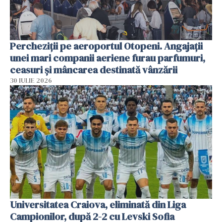
Percheziții pe aeroportul Otopeni. Angajații
unei mari companii aeriene furau parfumuri,
ceasuri și mâncarea destinată vânzării
30 IULIE 2026
Universitatea Craiova, eliminată din Liga
Campionilor, după 2-2 cu Levski Sofia