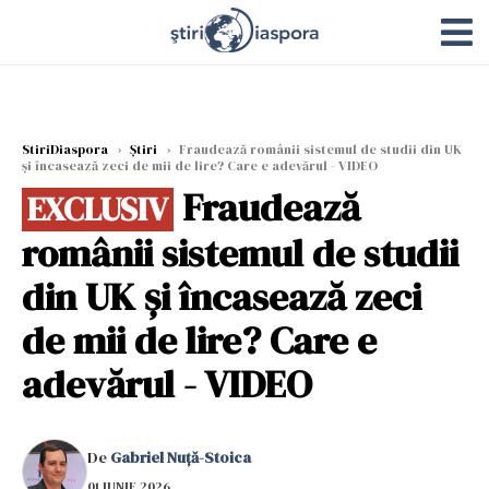
StiriDiaspora
›
Știri
›
Fraudează românii sistemul de studii din UK
și încasează zeci de mii de lire? Care e adevărul - VIDEO
Fraudează
EXCLUSIV
românii sistemul de studii
din UK și încasează zeci
de mii de lire? Care e
adevărul - VIDEO
De
Gabriel Nuță-Stoica
01 IUNIE 2026