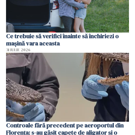
Ce trebuie să verifici înainte să închiriezi o
mașină vara aceasta
31 IULIE 2026
Controale fără precedent pe aeroportul din
Florența: s-au găsit capete de aligator și o