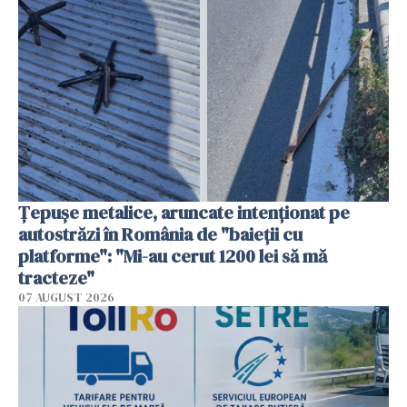
Țepușe metalice, aruncate intenționat pe
autostrăzi în România de "baieții cu
platforme": "Mi-au cerut 1200 lei să mă
tracteze"
07 AUGUST 2026