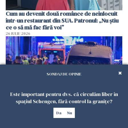
Cum au devenit două românce de neînlocuit
într-un restaurant din SUA. Patronul: „Nu știu
ce o să mă fac fără voi”
26 IULIE 2026
SONDAJ DE OPINIE
Este important pentru dvs. că circulăm liber în
spațiul Schengen, fără control la granițe?
Teroare la Berlin, în timpul Gay Pride: o dubiță
a intrat în mulțime. Un mort și 15 răniți
Da
Nu
26 IULIE 2026