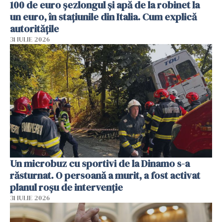
100 de euro șezlongul și apă de la robinet la
un euro, în stațiunile din Italia. Cum explică
autoritățile
31 IULIE 2026
Un microbuz cu sportivi de la Dinamo s-a
răsturnat. O persoană a murit, a fost activat
planul roșu de intervenție
31 IULIE 2026