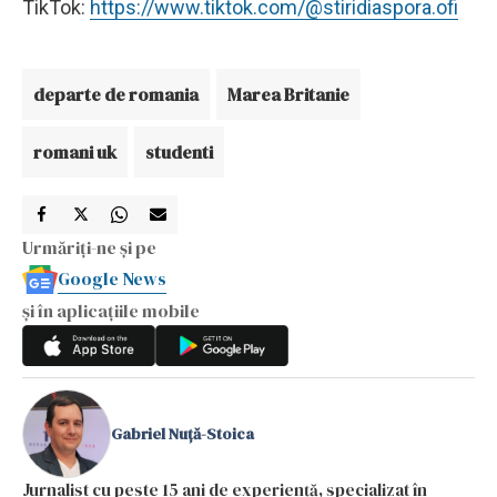
TikTok:
https://www.tiktok.com/@stiridiaspora.ofi
departe de romania
Marea Britanie
romani uk
studenti
Urmăriți-ne și pe
Google News
și în aplicațiile mobile
Gabriel Nuță-Stoica
Jurnalist cu peste 15 ani de experiență, specializat în