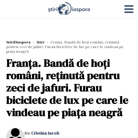
StiriDiaspora
›
Știri
›
Franța. Bandă de hoți români, reținută
pentru zeci de jafuri. Furau biciclete de lux pe care le vindeau pe
piața neagră
Franța. Bandă de hoți
români, reținută pentru
zeci de jafuri. Furau
biciclete de lux pe care le
vindeau pe piața neagră
De
Cristina Iacob