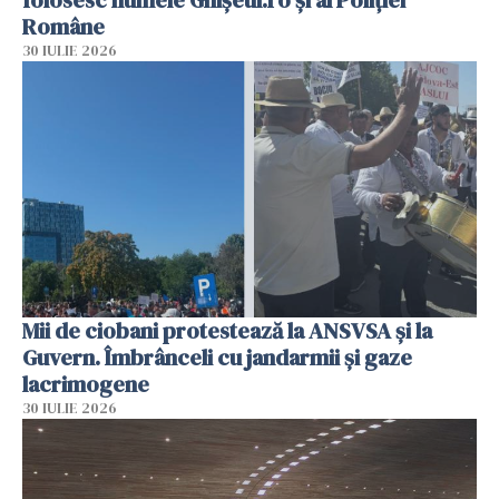
folosesc numele Ghișeul.ro și al Poliției
Române
30 IULIE 2026
Mii de ciobani protestează la ANSVSA și la
Guvern. Îmbrânceli cu jandarmii și gaze
lacrimogene
30 IULIE 2026