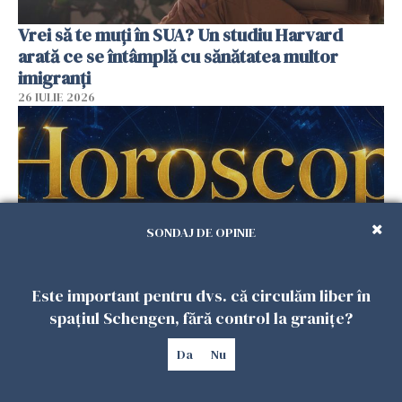
Vrei să te muți în SUA? Un studiu Harvard
arată ce se întâmplă cu sănătatea multor
imigranți
26 IULIE 2026
SONDAJ DE OPINIE
Este important pentru dvs. că circulăm liber în
spațiul Schengen, fără control la granițe?
Horoscop 27 iulie. Lunea care schimbă ritmul
săptămânii. Universul deschide uși
Da
Nu
neașteptate pentru unele zodii
26 IULIE 2026