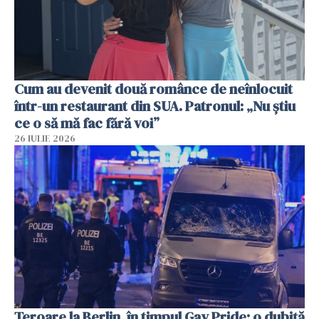
Cum au devenit două românce de neînlocuit
într-un restaurant din SUA. Patronul: „Nu știu
ce o să mă fac fără voi”
26 IULIE 2026
Teroare la Berlin, în timpul Gay Pride: o dubiță