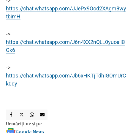
->
https://chat.whatsapp.com/JJePx9Ood2XAgm8wy
tbimH
->
https://chat.whatsapp.com/J6n4XX2nQLL0yuoailB
Gk6
->
https://chat.whatsapp.com/Jb6xHKTjTdhIGOmUrC
k0qy
Urmăriți-ne și pe
Google News