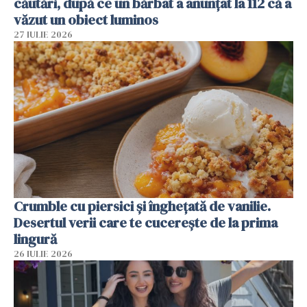
căutări, după ce un bărbat a anunțat la 112 că a
văzut un obiect luminos
27 IULIE 2026
Crumble cu piersici și înghețată de vanilie.
Desertul verii care te cucerește de la prima
lingură
26 IULIE 2026