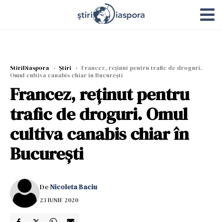
StiriDiaspora
›
Știri
›
Francez, reținut pentru trafic de droguri.
Omul cultiva canabis chiar în Bucureşti
Francez, reținut pentru
trafic de droguri. Omul
cultiva canabis chiar în
Bucureşti
De
Nicoleta Baciu
23 IUNIE 2020