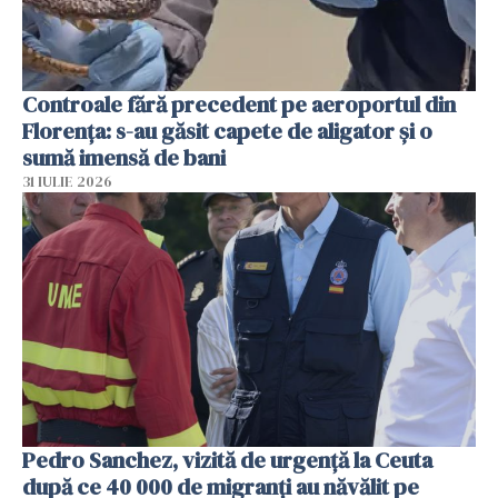
Controale fără precedent pe aeroportul din
Florența: s-au găsit capete de aligator și o
sumă imensă de bani
31 IULIE 2026
Pedro Sanchez, vizită de urgență la Ceuta
după ce 40 000 de migranți au năvălit pe