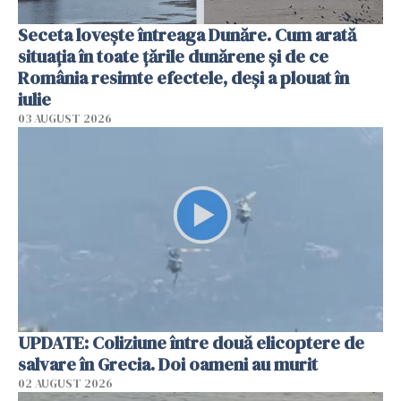
Seceta lovește întreaga Dunăre. Cum arată
situația în toate țările dunărene și de ce
România resimte efectele, deși a plouat în
iulie
03 AUGUST 2026
UPDATE: Coliziune între două elicoptere de
salvare în Grecia. Doi oameni au murit
02 AUGUST 2026