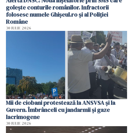
Alertă DNSC: Noua înșelătorie prin SMS care
golește conturile românilor. Infractorii
folosesc numele Ghișeul.ro și al Poliției
Române
30 IULIE 2026
Mii de ciobani protestează la ANSVSA și la
Guvern. Îmbrânceli cu jandarmii și gaze
lacrimogene
30 IULIE 2026