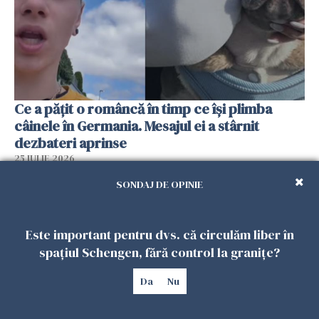
Ce a pățit o româncă în timp ce își plimba
câinele în Germania. Mesajul ei a stârnit
dezbateri aprinse
25 IULIE 2026
SONDAJ DE OPINIE
Este important pentru dvs. că circulăm liber în
spațiul Schengen, fără control la granițe?
Da
Nu