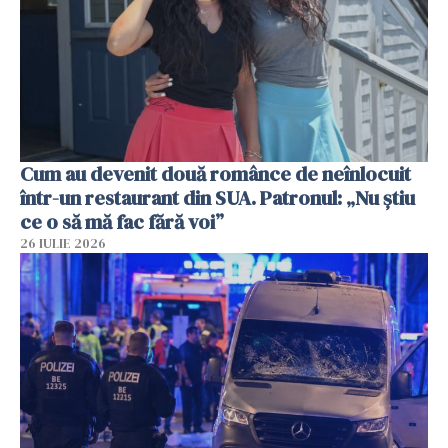
Cum au devenit două românce de neînlocuit
într-un restaurant din SUA. Patronul: „Nu știu
ce o să mă fac fără voi”
26 IULIE 2026