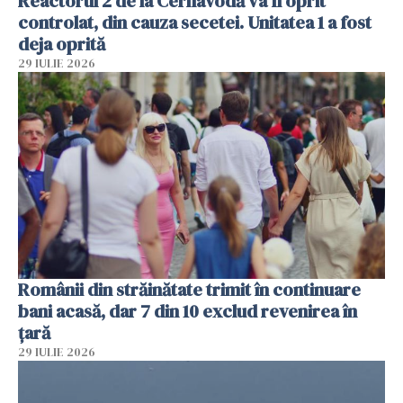
Reactorul 2 de la Cernavodă va fi oprit
controlat, din cauza secetei. Unitatea 1 a fost
deja oprită
29 IULIE 2026
Românii din străinătate trimit în continuare
bani acasă, dar 7 din 10 exclud revenirea în
țară
29 IULIE 2026