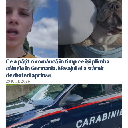
Ce a pățit o româncă în timp ce își plimba
câinele în Germania. Mesajul ei a stârnit
dezbateri aprinse
25 IULIE 2026