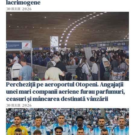
lacrimogene
30 IULIE 2026
Percheziții pe aeroportul Otopeni. Angajații
unei mari companii aeriene furau parfumuri,
ceasuri și mâncarea destinată vânzării
30 IULIE 2026