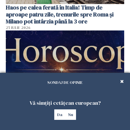
Haos pe calea ferată în Italia! Timp de
aproape patru zile, trenurile spre Roma și
Milano pot întârzia până la 3 ore
25 IULIE 2026
SONDAJ DE OPINIE
Horoscop duminică, 26 iulie. Astrele
Vă simțiți cetățean european?
răstoarnă calculele pentru unele zodii
25 IULIE 2026
Da
Nu