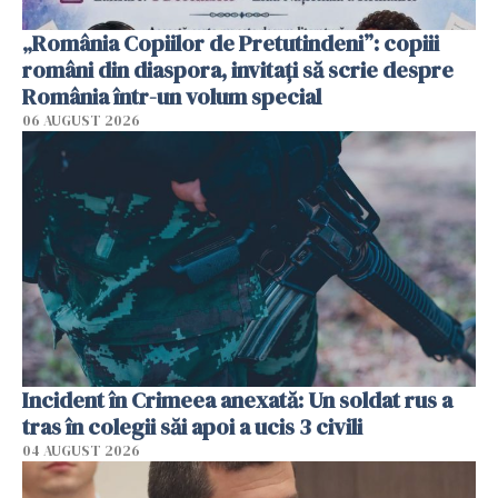
„România Copiilor de Pretutindeni”: copiii
români din diaspora, invitați să scrie despre
România într-un volum special
06 AUGUST 2026
Incident în Crimeea anexată: Un soldat rus a
tras în colegii săi apoi a ucis 3 civili
04 AUGUST 2026