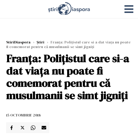
StiriDiaspora
›
Știri
›
Franța: Polițistul care si-a dat viața nu poate
fi comemorat pentru că musulmanii se simt jigniți
Franța: Polițistul care si-a
dat viața nu poate fi
comemorat pentru că
musulmanii se simt jigniți
15 OCTOMBRIE 2018