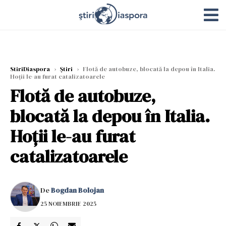
StiriDiaspora
›
Știri
›
Flotă de autobuze, blocată la depou în Italia.
Hoții le-au furat catalizatoarele
Flotă de autobuze,
blocată la depou în Italia.
Hoții le-au furat
catalizatoarele
De
Bogdan Bolojan
25 NOIEMBRIE 2025