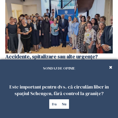
Accidente, spitalizare sau alte urgențe?
Consulatul României la Roma promite
intervenții în doar 24 de ore
SONDAJ DE OPINIE
26 IULIE 2026
Este important pentru dvs. că circulăm liber în
spațiul Schengen, fără control la granițe?
Da
Nu