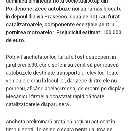
duminică dimineață flota societății Atap din
Pordenone. Zece autobuze noi au rămas blocate
în depoul din via Prasecco, după ce hoții au furat
catalizatoarele, componente esențiale pentru
pornirea motoarelor. Prejudiciul estimat: 100.000
de euro.
Potrivit anchetatorilor, furtul a fost descoperit în
jurul orei 5.30, când șoferii au venit să pornească
autobuzele destinate transportului elevilor. Toate
vehiculele erau la locul lor, dar zece dintre ele nu
porneau, afișând același mesaj de eroare pe display.
Mecanicul firmei a constatat rapid că toate
catalizatoarele dispăruseră.
Ancheta preliminară arată că hoții au acționat în
timpul nopții, folosind o scară pentru a urca pe