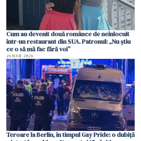
Cum au devenit două românce de neînlocuit
într-un restaurant din SUA. Patronul: „Nu știu
ce o să mă fac fără voi”
26 IULIE 2026
Teroare la Berlin, în timpul Gay Pride: o dubiță