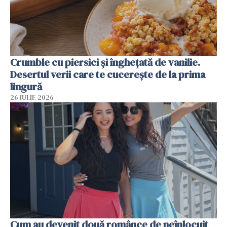
Crumble cu piersici și înghețată de vanilie.
Desertul verii care te cucerește de la prima
lingură
26 IULIE 2026
Cum au devenit două românce de neînlocuit