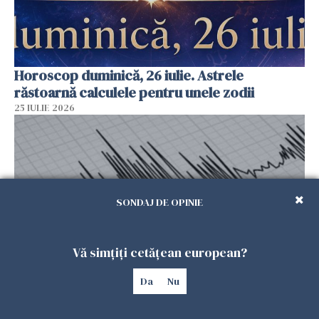
Horoscop duminică, 26 iulie. Astrele
răstoarnă calculele pentru unele zodii
25 IULIE 2026
SONDAJ DE OPINIE
Vă simțiți cetățean european?
Da
Nu
Cutremur în Italia, resimțit în mai multe
regiuni. A trezit oamenii din somn, după un alt