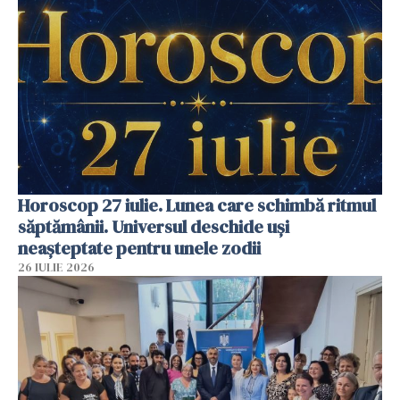
Horoscop 27 iulie. Lunea care schimbă ritmul
săptămânii. Universul deschide uși
neașteptate pentru unele zodii
26 IULIE 2026