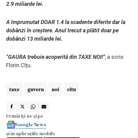
2.9 miliarde lei.
A împrumutat DOAR 1.4 la scadente diferite dar la
dobânzi în creştere. Anul trecut a plătit doar pe
dobânzi 13 miliarde lei.
"GAURA trebuie acoperită din TAXE NOI!"
, a scris
Florin Cîțu.
taxe
guvern
noi
cîtu
Urmăriți-ne și pe
Google News
și în aplicațiile mobile