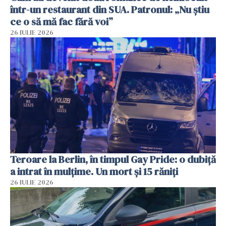
într-un restaurant din SUA. Patronul: „Nu știu
ce o să mă fac fără voi”
26 IULIE 2026
Teroare la Berlin, în timpul Gay Pride: o dubiță
a intrat în mulțime. Un mort și 15 răniți
26 IULIE 2026