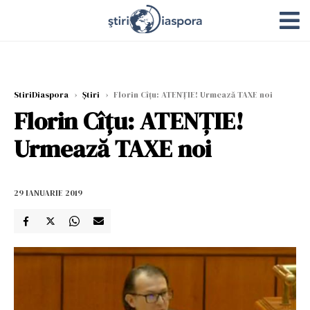
StiriDiaspora
›
Știri
›
Florin Cîţu: ATENȚIE! Urmează TAXE noi
Florin Cîţu: ATENȚIE!
Urmează TAXE noi
29 IANUARIE 2019