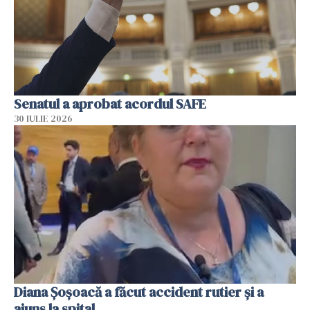
Senatul a aprobat acordul SAFE
30 IULIE 2026
Diana Șoșoacă a făcut accident rutier și a
ajuns la spital