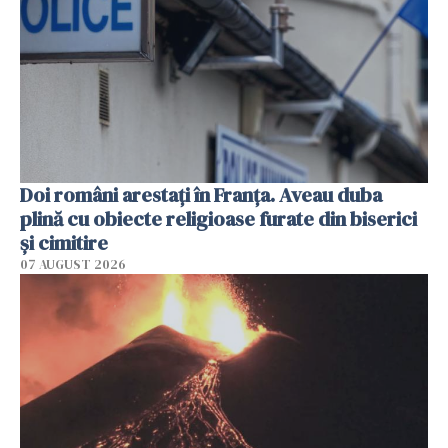
Doi români arestați în Franța. Aveau duba
plină cu obiecte religioase furate din biserici
și cimitire
07 AUGUST 2026