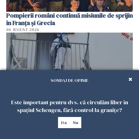
Pompierii români continuă misiunile de sprijin
în Franţa şi Grecia
06 AUGUST 2026
SONDAJ DE OPINIE
Este important pentru dvs. că circulăm liber în
Român de 54 de ani, găsit mort în
spațiul Schengen, fără control la granițe?
apartamentul său din Italia
06 AUGUST 2026
Da
Nu