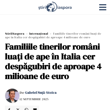
StiriDiaspora
›
Internațional
›
Familiile tinerilor români luați de
ape în Italia cer despăgubiri de aproape 4 milioane de euro
Familiile tinerilor români
luați de ape în Italia cer
despăgubiri de aproape 4
milioane de euro
De
Gabriel Nuță-Stoica
12 SEPTEMBRIE 2025