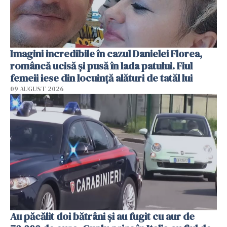
Imagini incredibile în cazul Danielei Florea,
româncă ucisă și pusă în lada patului. Fiul
femeii iese din locuință alături de tatăl lui
09 AUGUST 2026
Au păcălit doi bătrâni și au fugit cu aur de