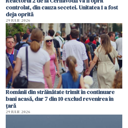
Reactorul 2 de la Cernavodă va fi oprit
controlat, din cauza secetei. Unitatea 1 a fost
deja oprită
29 IULIE 2026
Românii din străinătate trimit în continuare
bani acasă, dar 7 din 10 exclud revenirea în
țară
29 IULIE 2026