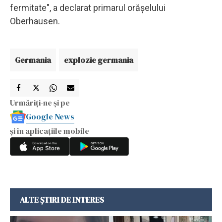
fermitate", a declarat primarul orăşelului
Oberhausen.
Germania
explozie germania
Urmăriți-ne și pe
Google News
și în aplicațiile mobile
ALTE ȘTIRI DE INTERES