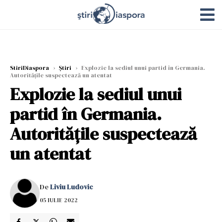
StiriDiaspora
›
Știri
›
Explozie la sediul unui partid în Germania.
Autorităţile suspectează un atentat
Explozie la sediul unui
partid în Germania.
Autorităţile suspectează
un atentat
De
Liviu Ludovic
05 IULIE 2022