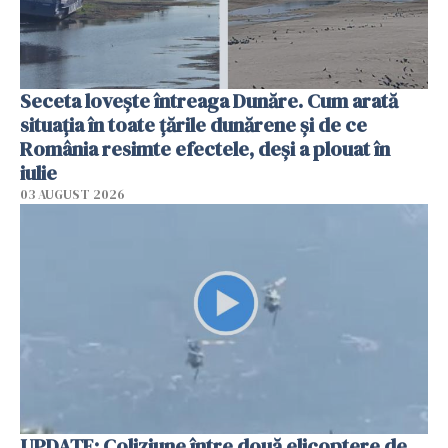
Seceta lovește întreaga Dunăre. Cum arată
situația în toate țările dunărene și de ce
România resimte efectele, deși a plouat în
iulie
03 AUGUST 2026
UPDATE: Coliziune între două elicoptere de