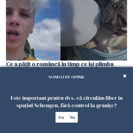
Ce a pățit o româncă în timp ce își plimba
câinele în Germania. Mesajul ei a stârnit
SONDAJ DE OPINIE
dezbateri aprinse
25 IULIE 2026
Este important pentru dvs. că circulăm liber în
spațiul Schengen, fără control la granițe?
Da
Nu