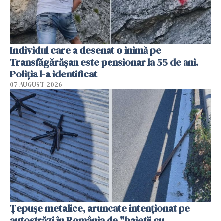
Individul care a desenat o inimă pe
Transfăgărășan este pensionar la 55 de ani.
Poliția l-a identificat
07 AUGUST 2026
Țepușe metalice, aruncate intenționat pe
autostrăzi în România de "baieții cu