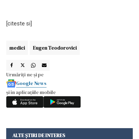
[citeste si]
medici
Eugen Teodorovici
Urmăriți-ne și pe
Google News
și în aplicațiile mobile
ALTE ȘTIRI DE INTERES