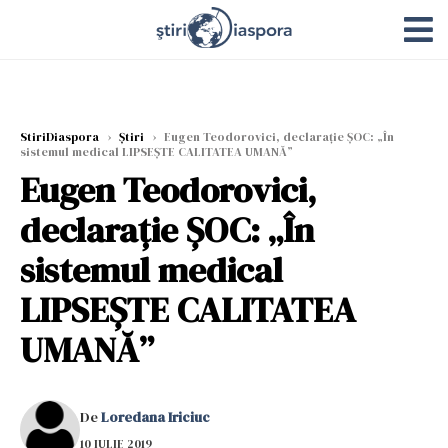
StiriDiaspora
›
Știri
›
Eugen Teodorovici, declarație ȘOC: „În
sistemul medical LIPSEȘTE CALITATEA UMANĂ”
Eugen Teodorovici,
declarație ȘOC: „În
sistemul medical
LIPSEȘTE CALITATEA
UMANĂ”
De
Loredana Iriciuc
10 IULIE 2019