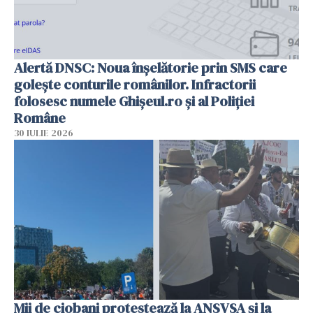
Alertă DNSC: Noua înșelătorie prin SMS care
golește conturile românilor. Infractorii
folosesc numele Ghișeul.ro și al Poliției
Române
30 IULIE 2026
Mii de ciobani protestează la ANSVSA și la