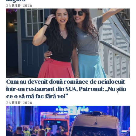
26 IULIE 2026
Cum au devenit două românce de neînlocuit
într-un restaurant din SUA. Patronul: „Nu știu
ce o să mă fac fără voi”
26 IULIE 2026