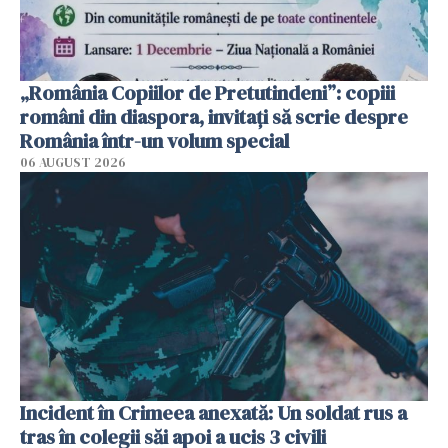
„România Copiilor de Pretutindeni”: copiii
români din diaspora, invitați să scrie despre
România într-un volum special
06 AUGUST 2026
Incident în Crimeea anexată: Un soldat rus a
tras în colegii săi apoi a ucis 3 civili