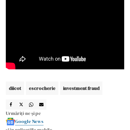
diicot
escrocherie
investment fraud
Urmăriți-ne și pe
Google News
și în aplicațiile mobile