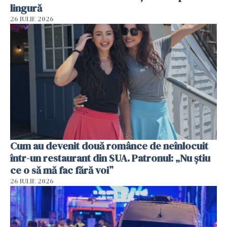
lingură
26 IULIE 2026
Cum au devenit două românce de neînlocuit
într-un restaurant din SUA. Patronul: „Nu știu
ce o să mă fac fără voi”
26 IULIE 2026