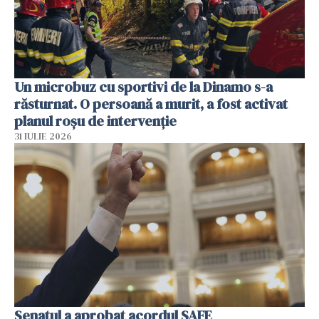
Un microbuz cu sportivi de la Dinamo s-a
răsturnat. O persoană a murit, a fost activat
planul roșu de intervenție
31 IULIE 2026
Senatul a aprobat acordul SAFE