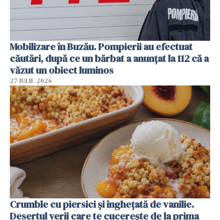
Mobilizare în Buzău. Pompierii au efectuat
căutări, după ce un bărbat a anunțat la 112 că a
văzut un obiect luminos
27 IULIE 2026
Crumble cu piersici și înghețată de vanilie.
Desertul verii care te cucerește de la prima