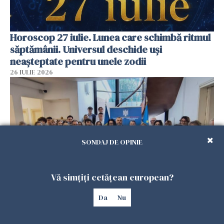
Horoscop 27 iulie. Lunea care schimbă ritmul
săptămânii. Universul deschide uși
neașteptate pentru unele zodii
26 IULIE 2026
SONDAJ DE OPINIE
Vă simțiți cetățean european?
Accidente, spitalizare sau alte urgențe?
Da
Nu
Consulatul României la Roma promite
intervenții în doar 24 de ore