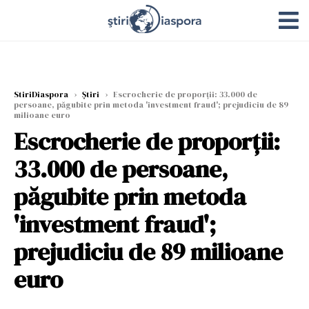
StiriDiaspora
›
Știri
›
Escrocherie de proporții: 33.000 de
persoane, păgubite prin metoda 'investment fraud'; prejudiciu de 89
milioane euro
Escrocherie de proporții:
33.000 de persoane,
păgubite prin metoda
'investment fraud';
prejudiciu de 89 milioane
euro