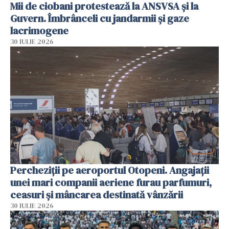
Mii de ciobani protestează la ANSVSA și la
Guvern. Îmbrânceli cu jandarmii și gaze
lacrimogene
30 IULIE 2026
Percheziții pe aeroportul Otopeni. Angajații
unei mari companii aeriene furau parfumuri,
ceasuri și mâncarea destinată vânzării
30 IULIE 2026