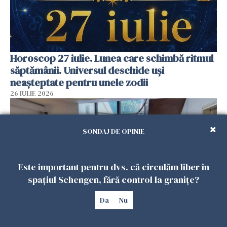
Horoscop 27 iulie. Lunea care schimbă ritmul
săptămânii. Universul deschide uși
neașteptate pentru unele zodii
26 IULIE 2026
SONDAJ DE OPINIE
Este important pentru dvs. că circulăm liber în
spațiul Schengen, fără control la granițe?
Da
Nu
Accidente, spitalizare sau alte urgențe?