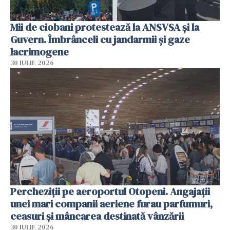
Mii de ciobani protestează la ANSVSA și la
Guvern. Îmbrânceli cu jandarmii și gaze
lacrimogene
30 IULIE 2026
Percheziții pe aeroportul Otopeni. Angajații
unei mari companii aeriene furau parfumuri,
ceasuri și mâncarea destinată vânzării
30 IULIE 2026