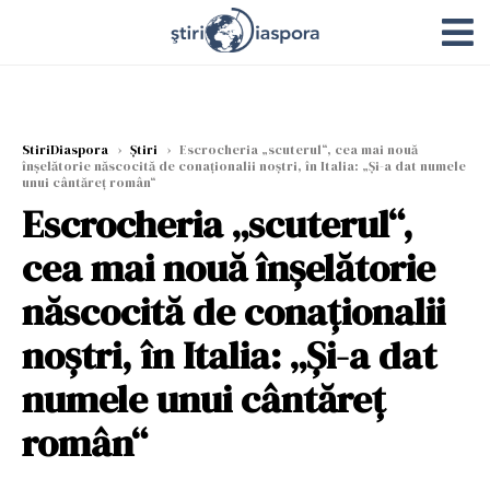
StiriDiaspora
›
Știri
›
Escrocheria „scuterul“, cea mai nouă
înșelătorie născocită de conaționalii noștri, în Italia: „Și-a dat numele
unui cântăreț român“
Escrocheria „scuterul“,
cea mai nouă înșelătorie
născocită de conaționalii
noștri, în Italia: „Și-a dat
numele unui cântăreț
român“