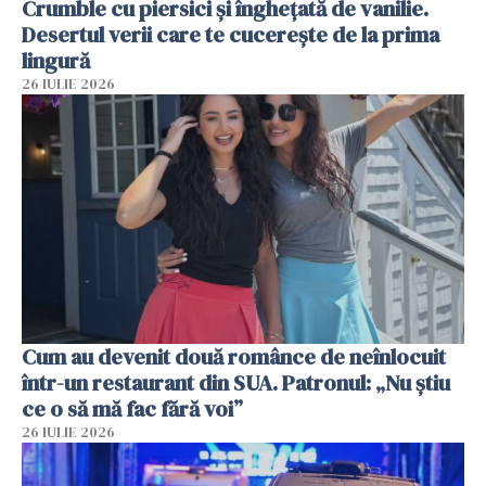
Crumble cu piersici și înghețată de vanilie.
Desertul verii care te cucerește de la prima
lingură
26 IULIE 2026
Cum au devenit două românce de neînlocuit
într-un restaurant din SUA. Patronul: „Nu știu
ce o să mă fac fără voi”
26 IULIE 2026