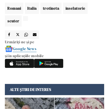
Romani
Italia
trotineta
inselatorie
scuter
Urmăriți-ne și pe
Google News
și în aplicațiile mobile
ALTE ȘTIRI DE INTERES