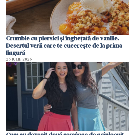
Crumble cu piersici și înghețată de vanilie.
Desertul verii care te cucerește de la prima
lingură
26 IULIE 2026
Cum au devenit două românce de neînlocuit