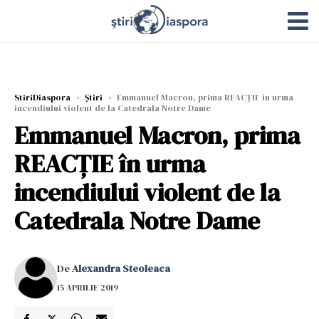
StiriDiaspora
›
Știri
›
Emmanuel Macron, prima REACȚIE în urma
incendiului violent de la Catedrala Notre Dame
Emmanuel Macron, prima
REACȚIE în urma
incendiului violent de la
Catedrala Notre Dame
De
Alexandra Steoleaca
15 APRILIE 2019