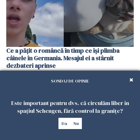
Ce a pățit o româncă în timp ce își plimba
câinele în Germania. Mesajul ei a stârnit
dezbateri aprinse
25 IULIE 2026
SONDAJ DE OPINIE
Este important pentru dvs. că circulăm liber în
spațiul Schengen, fără control la granițe?
Da
Nu