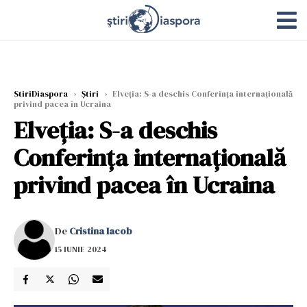
StiriDiaspora
›
Știri
›
Elveția: S-a deschis Conferința internațională
privind pacea în Ucraina
Elveția: S-a deschis
Conferința internațională
privind pacea în Ucraina
De
Cristina Iacob
15 IUNIE 2024