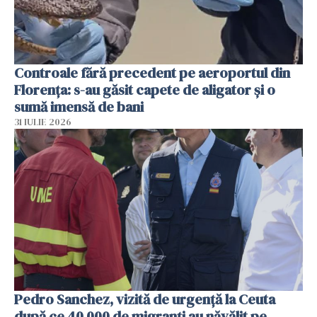
Controale fără precedent pe aeroportul din
Florența: s-au găsit capete de aligator și o
sumă imensă de bani
31 IULIE 2026
Pedro Sanchez, vizită de urgență la Ceuta
după ce 40 000 de migranți au năvălit pe