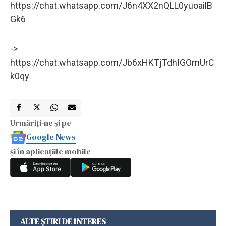
https://chat.whatsapp.com/J6n4XX2nQLL0yuoailB
Gk6
->
https://chat.whatsapp.com/Jb6xHKTjTdhIGOmUrC
k0qy
Urmăriți-ne și pe
Google News
și în aplicațiile mobile
ALTE ȘTIRI DE INTERES