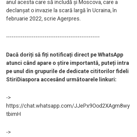
anul acesta care să includă şi Moscova, care a
declanşat o invazie la scară largă în Ucraina, în
februarie 2022, scrie Agerpres.
---------------------------------------------------
Dacă doriți să fiți notificați direct pe WhatsApp
atunci când apare o știre importantă, puteți intra
pe unul din grupurile de dedicate cititorilor fideli
StiriDiaspora accesând următoarele linkuri:
->
https://chat.whatsapp.com/JJePx9Ood2XAgm8wy
tbimH
->