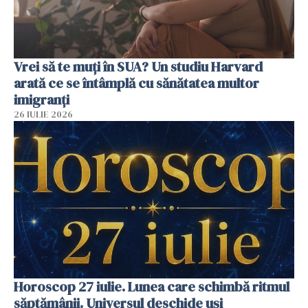
Vrei să te muți în SUA? Un studiu Harvard
arată ce se întâmplă cu sănătatea multor
imigranți
26 IULIE 2026
Horoscop 27 iulie. Lunea care schimbă ritmul
săptămânii. Universul deschide uși