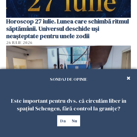
Horoscop 27 iulie. Lunea care schimbă ritmul
săptămânii. Universul deschide uși
neașteptate pentru unele zodii
26 IULIE 2026
SONDAJ DE OPINIE
Este important pentru dvs. că circulăm liber în
spațiul Schengen, fără control la granițe?
Accidente, spitalizare sau alte urgențe?
Da
Nu
Consulatul României la Roma promite
intervenții în doar 24 de ore