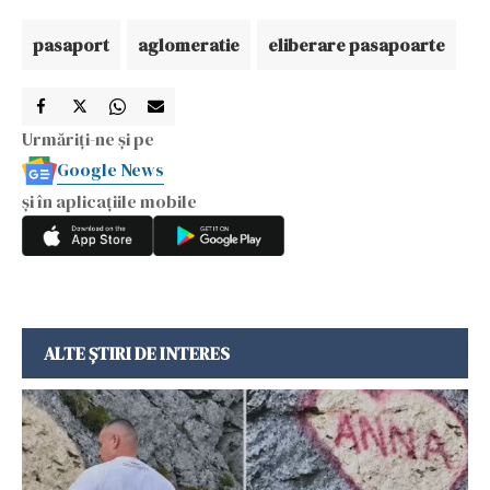
pasaport
aglomeratie
eliberare pasapoarte
Urmăriți-ne și pe
Google News
și în aplicațiile mobile
ALTE ȘTIRI DE INTERES