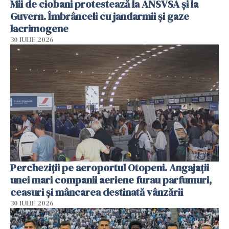
Mii de ciobani protestează la ANSVSA și la
Guvern. Îmbrânceli cu jandarmii și gaze
lacrimogene
30 IULIE 2026
Percheziții pe aeroportul Otopeni. Angajații
unei mari companii aeriene furau parfumuri,
ceasuri și mâncarea destinată vânzării
30 IULIE 2026