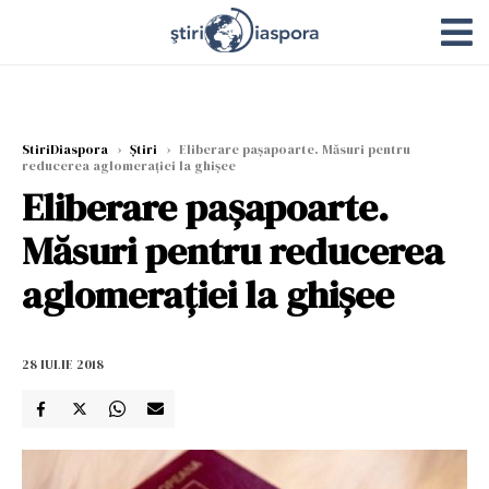
StiriDiaspora
›
Știri
›
Eliberare paşapoarte. Măsuri pentru
reducerea aglomeraţiei la ghişee
Eliberare paşapoarte.
Măsuri pentru reducerea
aglomeraţiei la ghişee
28 IULIE 2018