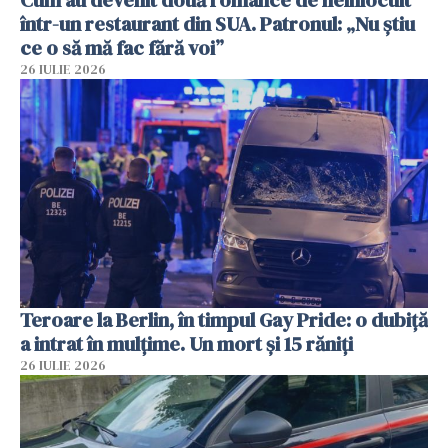
într-un restaurant din SUA. Patronul: „Nu știu
ce o să mă fac fără voi”
26 IULIE 2026
Teroare la Berlin, în timpul Gay Pride: o dubiță
a intrat în mulțime. Un mort și 15 răniți
26 IULIE 2026