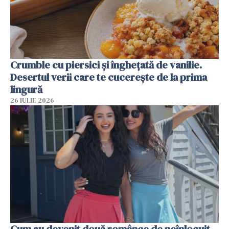
Crumble cu piersici și înghețată de vanilie.
Desertul verii care te cucerește de la prima
lingură
26 IULIE 2026
Cum au devenit două românce de neînlocuit