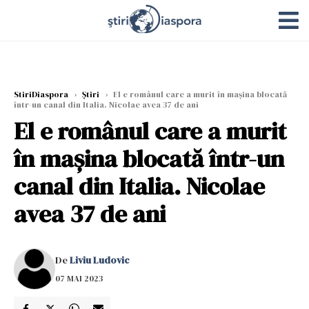
StiriDiaspora
›
Știri
›
El e românul care a murit în mașina blocată
într-un canal din Italia. Nicolae avea 37 de ani
El e românul care a murit
în mașina blocată într-un
canal din Italia. Nicolae
avea 37 de ani
De
Liviu Ludovic
07 MAI 2023