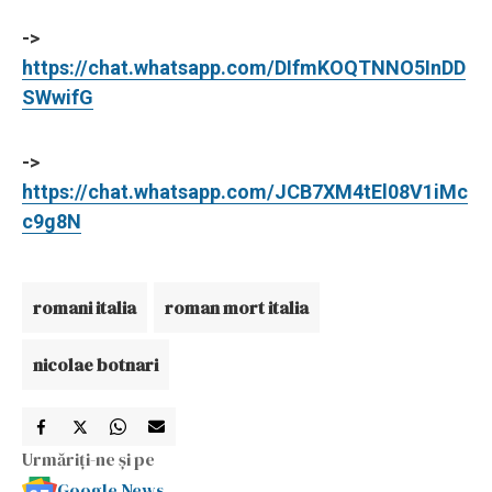
->
https://chat.whatsapp.com/DIfmKOQTNNO5InDD
SWwifG
->
https://chat.whatsapp.com/JCB7XM4tEl08V1iMc
c9g8N
romani italia
roman mort italia
nicolae botnari
Urmăriți-ne și pe
Google News