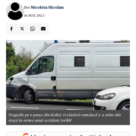
De
Nicoleta Nicolau
16 MAI 2023
Tragedie pe o șosea din Italia: O tânără româncă s-a stins din
viață în urma unui accident teribil