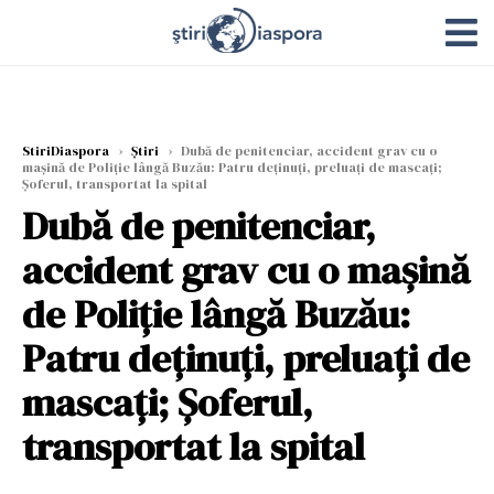
StiriDiaspora
›
Știri
›
Dubă de penitenciar, accident grav cu o
mașină de Poliție lângă Buzău: Patru deținuți, preluați de mascați;
Șoferul, transportat la spital
Dubă de penitenciar,
accident grav cu o mașină
de Poliție lângă Buzău:
Patru deținuți, preluați de
mascați; Șoferul,
transportat la spital