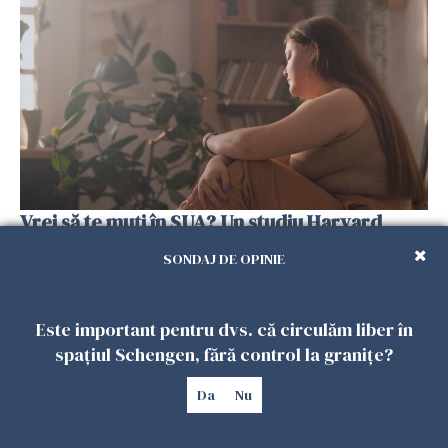
Vrei să te muți în SUA? Un studiu Harvard
arată ce se întâmplă cu sănătatea multor
SONDAJ DE OPINIE
imigranți
26 IULIE 2026
Este important pentru dvs. că circulăm liber în
spațiul Schengen, fără control la granițe?
Da
Nu