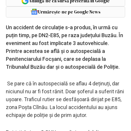
Adaugă-ne ca sursă preferată în Google
Urmărește-ne pe Google News
Un accident de circulație s-a produs, în urmă cu
puțin timp, pe DN2-E85, pe raza județului Buzău. În
eveniment au fost implicate 3 autovehicule.
Printre acestea se află și o autospecială a
Penitenciarului Focșani, care se deplasa la
Tribunalul Buzău dar și o autospecială de Poliție.
Se pare că în autospecială se aflau 4 deținuți, dar
niciunul nu ar fi fost rănit. Doar șoferul a suferit răni
ușoare. Traficul rutier se desfășoară dirijat pe E85,
zona Poșta Cîlnău. La locul accidentului au ajuns
echipaje de poliție și de prim ajutor.