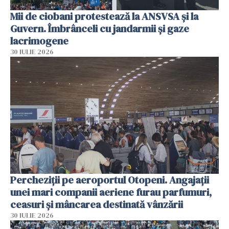
Mii de ciobani protestează la ANSVSA și la
Guvern. Îmbrânceli cu jandarmii și gaze
lacrimogene
30 IULIE 2026
Percheziții pe aeroportul Otopeni. Angajații
unei mari companii aeriene furau parfumuri,
ceasuri și mâncarea destinată vânzării
30 IULIE 2026