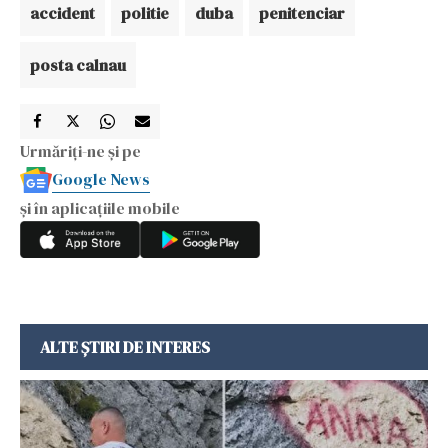
accident
politie
duba
penitenciar
posta calnau
Urmăriți-ne și pe
Google News
și în aplicațiile mobile
ALTE ȘTIRI DE INTERES