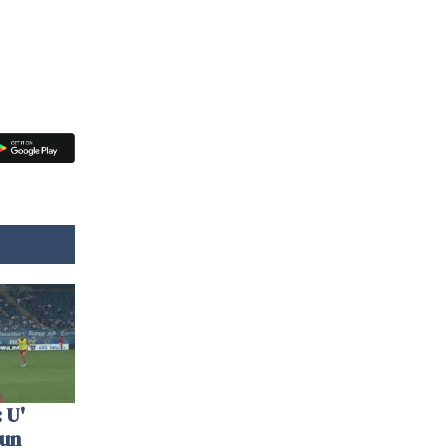
 U'
 un