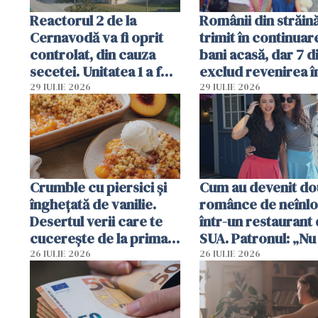
Reactorul 2 de la
Românii din străin
Cernavodă va fi oprit
trimit în continuar
controlat, din cauza
bani acasă, dar 7 d
secetei. Unitatea 1 a fost
exclud revenirea î
deja oprită
29 IULIE 2026
29 IULIE 2026
Crumble cu piersici și
Cum au devenit do
înghețată de vanilie.
românce de neînlo
Desertul verii care te
într-un restaurant 
cucerește de la prima
SUA. Patronul: „Nu 
lingură
ce o să mă fac fără
26 IULIE 2026
26 IULIE 2026