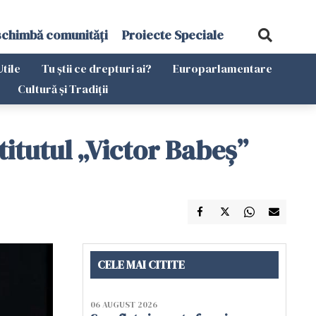
schimbă comunități
Proiecte Speciale
Utile
Tu știi ce drepturi ai?
Europarlamentare
Cultură și Tradiții
titutul „Victor Babeş”
CELE MAI CITITE
06 AUGUST 2026