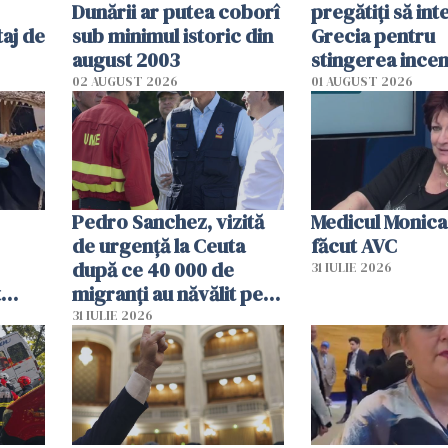
Dunării ar putea coborî
pregătiţi să int
aj de
sub minimul istoric din
Grecia pentru
august 2003
stingerea incen
02 AUGUST 2026
01 AUGUST 2026
Pedro Sanchez, vizită
Medicul Monica
de urgență la Ceuta
făcut AVC
după ce 40 000 de
31 IULIE 2026
t
migranți au năvălit pe
și o
teritoriul spaniol: „Vom
31 IULIE 2026
ni
mobiliza toate
resursele"