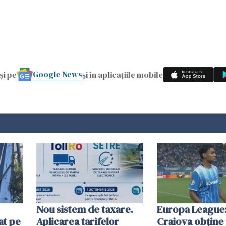
Google News
și pe
și în aplicațiile mobile
Nou sistem de taxare.
Europa League:
at pe
Aplicarea tarifelor
Craiova obține