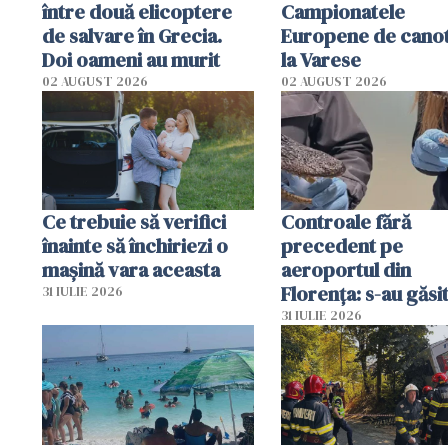
între două elicoptere
Campionatele
de salvare în Grecia.
Europene de canot
Doi oameni au murit
la Varese
02 AUGUST 2026
02 AUGUST 2026
Ce trebuie să verifici
Controale fără
înainte să închiriezi o
precedent pe
mașină vara aceasta
aeroportul din
Florența: s-au găsi
31 IULIE 2026
capete de aligator 
31 IULIE 2026
sumă imensă de ba