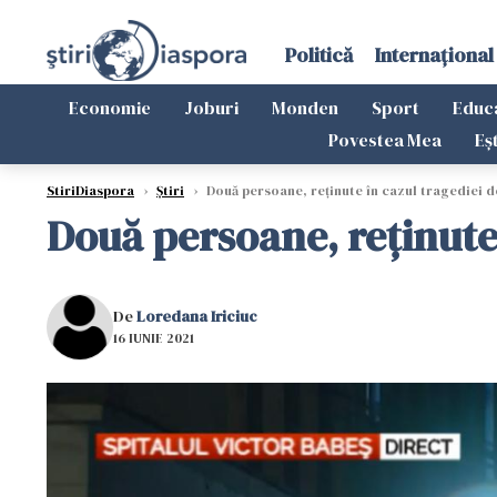
Politică
Internațional
Economie
Joburi
Monden
Sport
Educ
Povestea Mea
Eș
StiriDiaspora
›
Știri
›
Două persoane, reţinute în cazul tragediei de
Două persoane, reţinute 
De
Loredana Iriciuc
16 IUNIE 2021