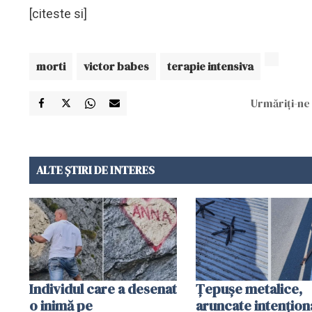
[citeste si]
morti
victor babes
terapie intensiva
Urmăriți-ne 
ALTE ȘTIRI DE INTERES
Individul care a desenat
Țepușe metalice,
o inimă pe
aruncate intențion