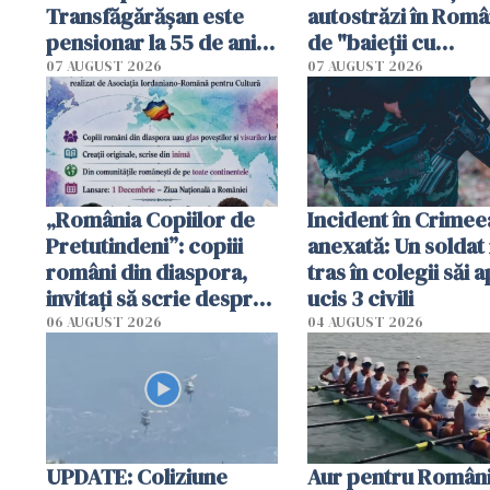
Transfăgărășan este
autostrăzi în Româ
pensionar la 55 de ani.
de "baieții cu
Poliția l-a identificat
platforme": "Mi-au
07 AUGUST 2026
07 AUGUST 2026
cerut 1200 lei să m
tracteze"
„România Copiilor de
Incident în Crimee
Pretutindeni”: copiii
anexată: Un soldat 
români din diaspora,
tras în colegii săi a
invitați să scrie despre
ucis 3 civili
România într-un volum
06 AUGUST 2026
04 AUGUST 2026
special
UPDATE: Coliziune
Aur pentru Români