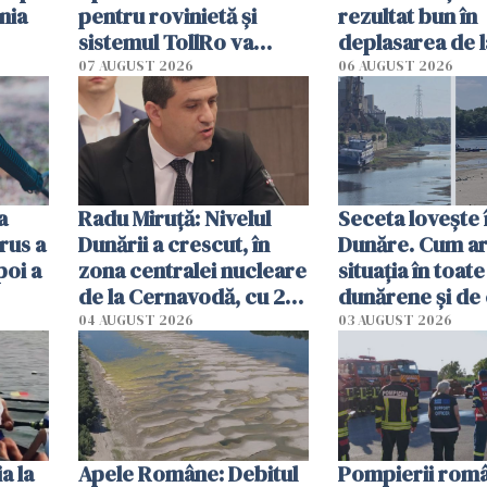
nia
pentru rovinietă şi
rezultat bun în
sistemul TollRo va
deplasarea de 
începe la 1 octombrie
07 AUGUST 2026
06 AUGUST 2026
ă
a
Radu Miruţă: Nivelul
Seceta lovește 
rus a
Dunării a crescut, în
Dunăre. Cum ar
poi a
zona centralei nucleare
situația în toate
de la Cernavodă, cu 2
dunărene și de
cm faţă de ziua trecută
România resim
04 AUGUST 2026
03 AUGUST 2026
efectele, deși a
în iulie
a la
Apele Române: Debitul
Pompierii româ