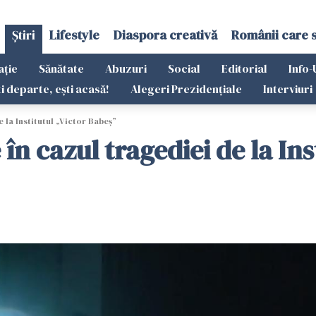
Știri
Lifestyle
Diaspora creativă
Românii care 
ație
Sănătate
Abuzuri
Social
Editorial
Info-
ti departe, ești acasă!
Alegeri Prezidențiale
Interviuri
 la Institutul „Victor Babeş”
în cazul tragediei de la Ins