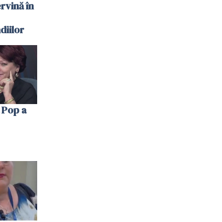
ervină în
diilor
 Pop a