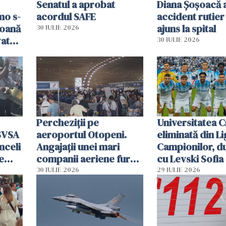
Senatul a aprobat
Diana Șoșoacă a
mo s-
acordul SAFE
accident rutier 
soană
ajuns la spital
30 IULIE 2026
vat
30 IULIE 2026
Percheziții pe
Universitatea C
SVSA
aeroportul Otopeni.
eliminată din Li
nceli
Angajații unei mari
Campionilor, d
e
companii aeriene furau
cu Levski Sofia
parfumuri, ceasuri și
30 IULIE 2026
29 IULIE 2026
mâncarea destinată
vânzării