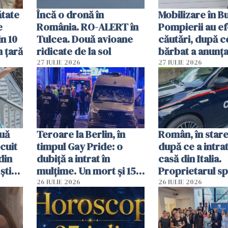
ătate
Încă o dronă în
Mobilizare în B
e
România. RO-ALERT în
Pompierii au ef
in 10
Tulcea. Două avioane
căutări, după c
n țară
ridicate de la sol
bărbat a anunțat
că a văzut un o
27 IULIE 2026
27 IULIE 2026
luminos
uă
Teroare la Berlin, în
Român, în stare
cuit
timpul Gay Pride: o
după ce a intrat
din
dubiță a intrat în
casă din Italia.
știu
mulțime. Un mort și 15
Proprietarul s
 voi”
răniți
s-a apărat cu un
26 IULIE 2026
26 IULIE 2026