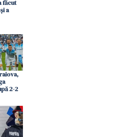
 făcut
și a
raiova,
ga
upă 2-2