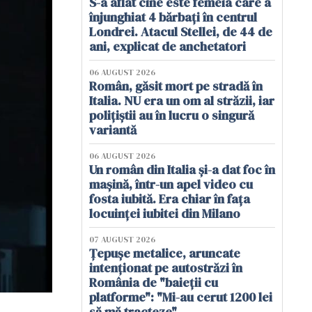
S-a aflat cine este femeia care a
înjunghiat 4 bărbați în centrul
Londrei. Atacul Stellei, de 44 de
ani, explicat de anchetatori
06 AUGUST 2026
Român, găsit mort pe stradă în
Italia. NU era un om al străzii, iar
polițiștii au în lucru o singură
variantă
06 AUGUST 2026
Un român din Italia și-a dat foc în
mașină, într-un apel video cu
fosta iubită. Era chiar în fața
locuinței iubitei din Milano
07 AUGUST 2026
Țepușe metalice, aruncate
intenționat pe autostrăzi în
România de "baieții cu
platforme": "Mi-au cerut 1200 lei
să mă tracteze"