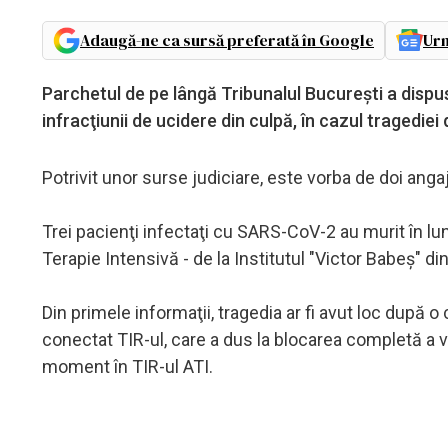
Adaugă-ne ca sursă preferată în Google
Urm
Parchetul de pe lângă Tribunalul Bucureşti a disp
infracţiunii de ucidere din culpă, în cazul tragediei 
Potrivit unor surse judiciare, este vorba de doi angaja
Trei pacienţi infectaţi cu SARS-CoV-2 au murit în lun
Terapie Intensivă - de la Institutul "Victor Babeş" di
Din primele informaţii, tragedia ar fi avut loc după o
conectat TIR-ul, care a dus la blocarea completă a ven
moment în TIR-ul ATI.