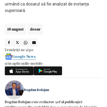
urmând ca dosarul să fie analizat de instanța
superioară.
10 august
dosar
Urmăriți-ne și pe
Google News
și în aplicațiile mobile
Bogdan Bolojan
Bogdan Bolojan este redactor-șef al publicației