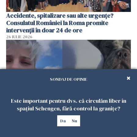
Accidente, spitalizare sau alte urgențe?
Consulatul României la Roma promite
intervenții în doar 24 de ore
26 IULIE 2026
SONDAJ DE OPINIE
Este important pentru dvs. că circulăm liber în
spațiul Schengen, fără control la granițe?
Ce a pățit o româncă în timp ce își plimba
câinele în Germania. Mesajul ei a stârnit
Da
Nu
dezbateri aprinse
25 IULIE 2026