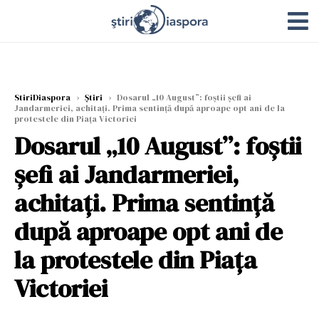
StiriDiaspora
›
Știri
›
Dosarul „10 August”: foștii șefi ai
Jandarmeriei, achitați. Prima sentință după aproape opt ani de la
protestele din Piața Victoriei
Dosarul „10 August”: foștii
șefi ai Jandarmeriei,
achitați. Prima sentință
după aproape opt ani de
la protestele din Piața
Victoriei