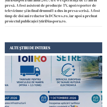
ȘtiriDiaspora din anul 2017.Are o experiență de 13 ani în
presă. A fost asistent de producție TV, apoi reporter de
televiziune și în final drumul l-a dus în presa scrisă. A fost
timp de doi ani redactor la DCNews.ro, iar apoi a preluat
proiectul publicației ȘtiriDiaspora.ro.
ALTE ȘTIRI DE INTERES