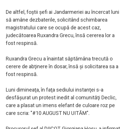
De altfel, foştii şefi ai Jandarmeriei au încercat luni
să amâne dezbaterile, solicitând schimbarea
magistratului care se ocupă de acest caz,
judecătoarea Ruxandra Grecu, însă cererea lor a
fost respinsă.
Ruxandra Grecu a înaintat săptămâna trecută o
cerere de abţinere în dosar, însă şi solicitarea sa a
fost respinsă.
Luni dimineaţa, în faţa sediului instanţei s-a
desfăşurat un protest inedit al comunităţi Declic,
care a plasat un imens elefant de culoare roz pe
care scria: "#10 AUGUST NU UITĂM".
Procurorul şef al DIICOT, Giorgiana Hosu, a infirmat