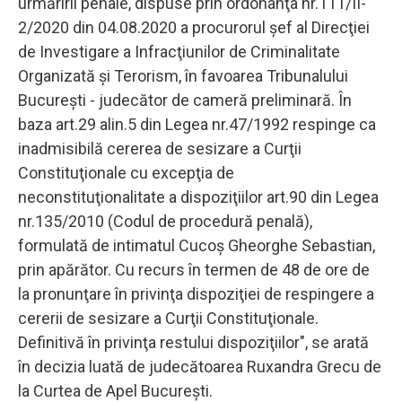
urmăririi penale, dispuse prin ordonanţa nr.111/II-
2/2020 din 04.08.2020 a procurorul şef al Direcţiei
de Investigare a Infracţiunilor de Criminalitate
Organizată şi Terorism, în favoarea Tribunalului
Bucureşti - judecător de cameră preliminară. În
baza art.29 alin.5 din Legea nr.47/1992 respinge ca
inadmisibilă cererea de sesizare a Curţii
Constituţionale cu excepţia de
neconstituţionalitate a dispoziţiilor art.90 din Legea
nr.135/2010 (Codul de procedură penală),
formulată de intimatul Cucoş Gheorghe Sebastian,
prin apărător. Cu recurs în termen de 48 de ore de
la pronunţare în privinţa dispoziţiei de respingere a
cererii de sesizare a Curţii Constituţionale.
Definitivă în privinţa restului dispoziţiilor", se arată
în decizia luată de judecătoarea Ruxandra Grecu de
la Curtea de Apel Bucureşti.