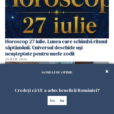
Horoscop 27 iulie. Lunea care schimbă ritmul
săptămânii. Universul deschide uși
neașteptate pentru unele zodii
26 IULIE 2026
SONDAJ DE OPINIE
Credeți că UE a adus beneficii României?
Da
Nu