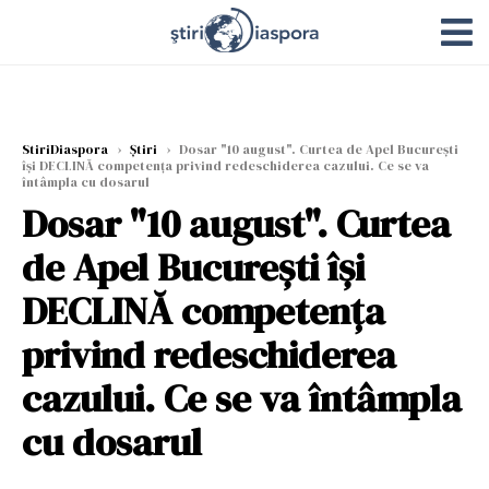
StiriDiaspora
›
Știri
›
Dosar "10 august". Curtea de Apel Bucureşti
îşi DECLINĂ competenţa privind redeschiderea cazului. Ce se va
întâmpla cu dosarul
Dosar "10 august". Curtea
de Apel Bucureşti îşi
DECLINĂ competenţa
privind redeschiderea
cazului. Ce se va întâmpla
cu dosarul