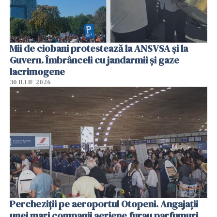
Mii de ciobani protestează la ANSVSA și la
Guvern. Îmbrânceli cu jandarmii și gaze
lacrimogene
30 IULIE 2026
Percheziții pe aeroportul Otopeni. Angajații
unei mari companii aeriene furau parfumuri,