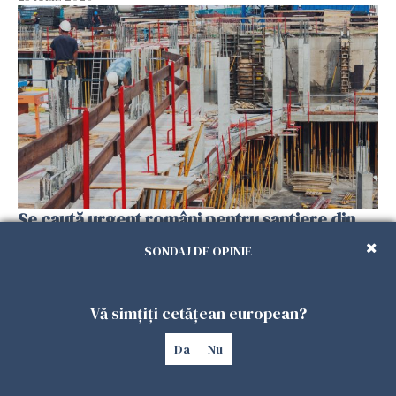
Se caută urgent români pentru șantiere din
Marea Britanie. Salarii de până la 29 de lire pe
SONDAJ DE OPINIE
oră
25 IULIE 2026
Vă simțiți cetățean european?
Da
Nu