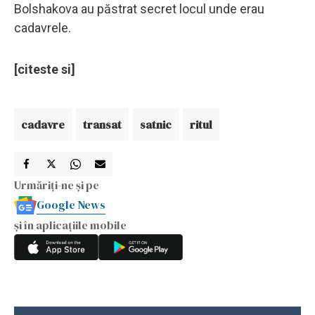
Bolshakova au păstrat secret locul unde erau
cadavrele.
[citeste si]
cadavre
transat
satnic
ritul
Urmăriți-ne și pe
Google News
și în aplicațiile mobile