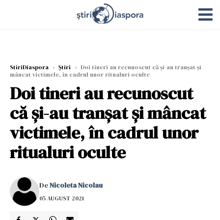
StiriDiaspora
›
Știri
›
Doi tineri au recunoscut că și-au tranșat și
mâncat victimele, în cadrul unor ritualuri oculte
Doi tineri au recunoscut
că și-au tranșat și mâncat
victimele, în cadrul unor
ritualuri oculte
De
Nicoleta Nicolau
05 AUGUST 2021