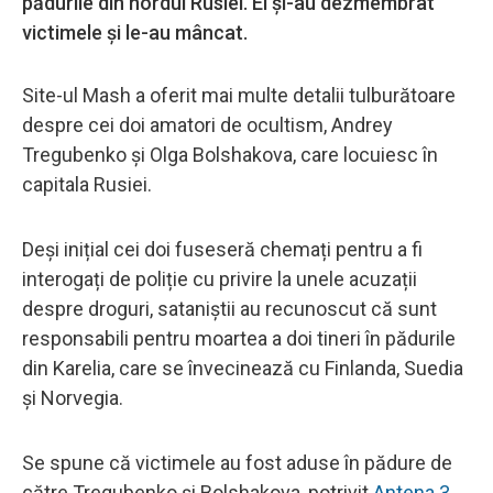
pădurile din nordul Rusiei. Ei şi-au dezmembrat
victimele şi le-au mâncat.
Site-ul Mash a oferit mai multe detalii tulburătoare
despre cei doi amatori de ocultism, Andrey
Tregubenko și Olga Bolshakova, care locuiesc în
capitala Rusiei.
Deși inițial cei doi fuseseră chemați pentru a fi
interogați de poliție cu privire la unele acuzații
despre droguri, sataniştii au recunoscut că sunt
responsabili pentru moartea a doi tineri în pădurile
din Karelia, care se învecinează cu Finlanda, Suedia
și Norvegia.
Se spune că victimele au fost aduse în pădure de
către Tregubenko și Bolshakova, potrivit
Antena 3.