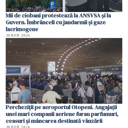
Mii de ciobani protestează la ANSVSA și la
Guvern. Îmbrânceli cu jandarmii și gaze
lacrimogene
30 IULIE 2026
Percheziții pe aeroportul Otopeni. Angajații
unei mari companii aeriene furau parfumuri,
ceasuri și mâncarea destinată vânzării
30 IULIE 2026