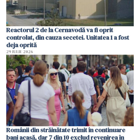
Reactorul 2 de la Cernavodă va fi oprit
controlat, din cauza secetei. Unitatea 1 a fost
deja oprită
29 IULIE 2026
Românii din străinătate trimit în continuare
bani acasă, dar 7 din 10 exclud revenirea în