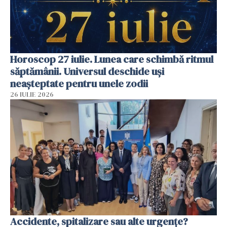
Horoscop 27 iulie. Lunea care schimbă ritmul
săptămânii. Universul deschide uși
neașteptate pentru unele zodii
26 IULIE 2026
Accidente, spitalizare sau alte urgențe?