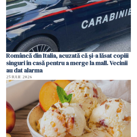
Româncă din Italia, acuzată că și-a lăsat copiii
singuri în casă pentru a merge la mall. Vecinii
au dat alarma
25 IULIE 2026