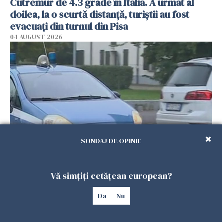
Cutremur de 4.3 grade în Italia. A urmat al
doilea, la o scurtă distanță, turiștii au fost
evacuați din turnul din Pisa
04 AUGUST 2026
SONDAJ DE OPINIE
Prosoapele de plajă pe scaunul mașinii vă pot
costa scump. În Italia, șoferii riscă amenzi și
Vă simțiți cetățean european?
despăgubiri mai mici în caz de accident
Da
Nu
04 AUGUST 2026