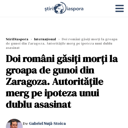
StiriDiaspora
›
Internațional
›
Doi români găsiți morți la groapa
de gunoi din Zaragoza. Autoritățile merg pe ipoteza unui dublu
asasinat
Doi români găsiți morți la
groapa de gunoi din
Zaragoza. Autoritățile
merg pe ipoteza unui
dublu asasinat
De
Gabriel Nuță-Stoica