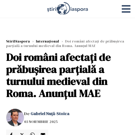
StiriDiaspora
›
Internațional
›
Doi români afectați de prăbușirea
parțială a turnului medieval din Roma. Anunțul MAE
Doi români afectați de
prăbușirea parțială a
turnului medieval din
Roma. Anunțul MAE
De
Gabriel Nuță-Stoica
03 NOIEMBRIE 2025