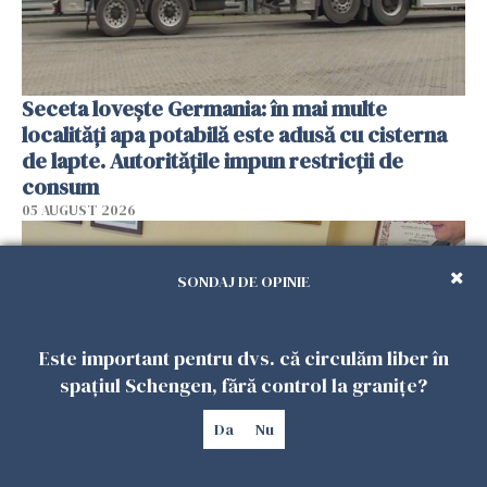
Seceta lovește Germania: în mai multe
localități apa potabilă este adusă cu cisterna
de lapte. Autoritățile impun restricții de
consum
05 AUGUST 2026
SONDAJ DE OPINIE
Este important pentru dvs. că circulăm liber în
spațiul Schengen, fără control la granițe?
Da
Nu
A încasat timp de zece ani pensia mamei