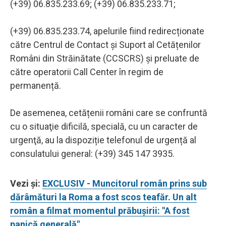
(+39) 06.835.233.69; (+39) 06.835.233.71;
(+39) 06.835.233.74, apelurile fiind redirecționate
către Centrul de Contact și Suport al Cetățenilor
Români din Străinătate (CCSCRS) şi preluate de
către operatorii Call Center în regim de
permanență.
De asemenea, cetățenii români care se confruntă
cu o situaţie dificilă, specială, cu un caracter de
urgenţă, au la dispoziție telefonul de urgență al
consulatului general: (+39) 345 147 3935.
Vezi și:
EXCLUSIV - Muncitorul român prins sub
dărâmături la Roma a fost scos teafăr. Un alt
român a filmat momentul prăbușirii: "A fost
panică generală"