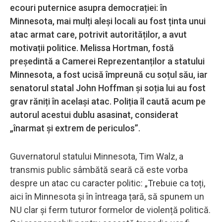
ecouri puternice asupra democrației: în
Minnesota, mai mulți aleși locali au fost ținta unui
atac armat care, potrivit autorităților, a avut
motivații politice. Melissa Hortman, fostă
președintă a Camerei Reprezentanților a statului
Minnesota, a fost ucisă împreună cu soțul său, iar
senatorul statal John Hoffman și soția lui au fost
grav răniți în același atac. Poliția îl caută acum pe
autorul acestui dublu asasinat, considerat
„înarmat și extrem de periculos”.
Guvernatorul statului Minnesota, Tim Walz, a
transmis public sâmbătă seară că este vorba
despre un atac cu caracter politic: „Trebuie ca toți,
aici în Minnesota și în întreaga țară, să spunem un
NU clar și ferm tuturor formelor de violență politică.