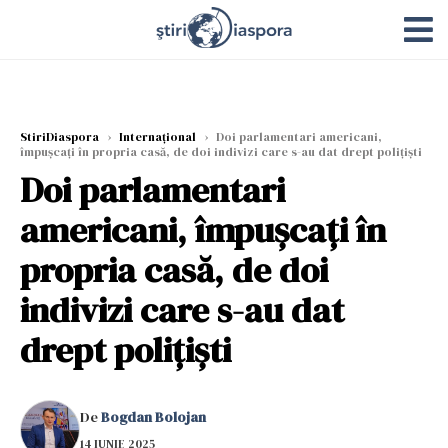
StiriDiaspora
›
Internațional
›
Doi parlamentari americani,
împușcați în propria casă, de doi indivizi care s-au dat drept polițiști
Doi parlamentari
americani, împușcați în
propria casă, de doi
indivizi care s-au dat
drept polițiști
De
Bogdan Bolojan
14 IUNIE 2025