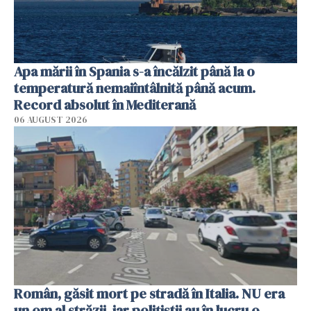
Apa mării în Spania s-a încălzit până la o
temperatură nemaiîntâlnită până acum.
Record absolut în Mediterană
06 AUGUST 2026
Român, găsit mort pe stradă în Italia. NU era
un om al străzii, iar polițiștii au în lucru o