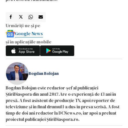
Urmăriți-ne și pe
Google News
și în aplicațiile mobile
Bogdan Bolojan
Bogdan Bolojan este redactor-șef al publicației
ȘtiriDiaspora din anul 2017.Are o experiență de 13 ani în
presă. A fost asistent de producție TV, apoi reporter de
televiziune și în final drumul l-a dus în presa scrisă. A fost
timp de doi ani redactor la DCNews.ro, iar apoi a preluat
proiectul publicației ȘtiriDiaspora.ro.