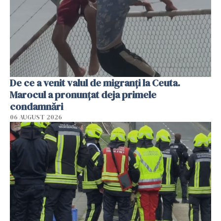
De ce a venit valul de migranți la Ceuta.
Marocul a pronunțat deja primele
condamnări
06 AUGUST 2026