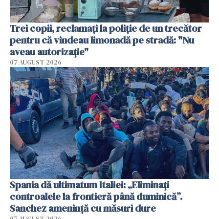
Trei copii, reclamați la poliție de un trecător
pentru că vindeau limonadă pe stradă: "Nu
aveau autorizație"
07 AUGUST 2026
Spania dă ultimatum Italiei: „Eliminați
controalele la frontieră până duminică”.
Sanchez amenință cu măsuri dure
07 AUGUST 2026