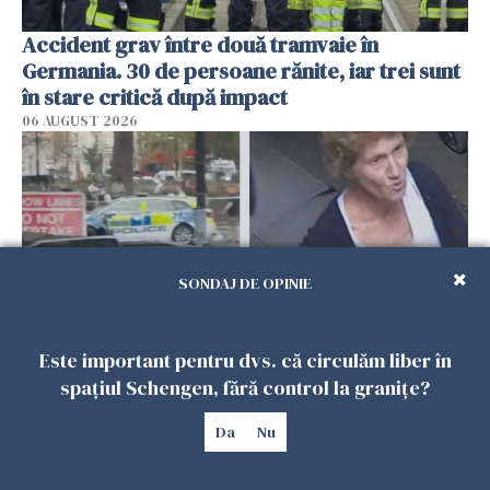
Accident grav între două tramvaie în
Germania. 30 de persoane rănite, iar trei sunt
în stare critică după impact
06 AUGUST 2026
SONDAJ DE OPINIE
Este important pentru dvs. că circulăm liber în
spațiul Schengen, fără control la granițe?
S-a aflat cine este femeia care a înjunghiat 4
bărbați în centrul Londrei. Atacul Stellei, de
Da
Nu
44 de ani, explicat de anchetatori
06 AUGUST 2026