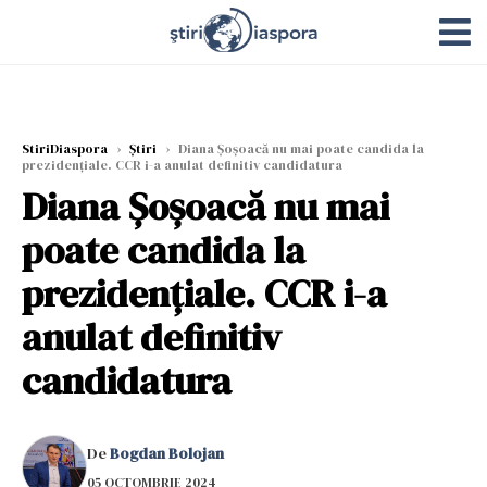
StiriDiaspora
›
Știri
›
Diana Șoșoacă nu mai poate candida la
prezidențiale. CCR i-a anulat definitiv candidatura
Diana Șoșoacă nu mai
poate candida la
prezidențiale. CCR i-a
anulat definitiv
candidatura
De
Bogdan Bolojan
05 OCTOMBRIE 2024