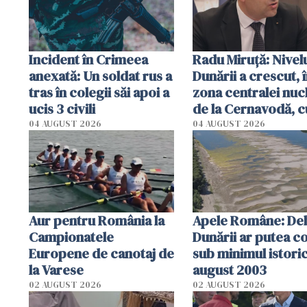
Incident în Crimeea
Radu Miruţă: Nivel
anexată: Un soldat rus a
Dunării a crescut, 
tras în colegii săi apoi a
zona centralei nuc
ucis 3 civili
de la Cernavodă, c
cm faţă de ziua tr
04 AUGUST 2026
04 AUGUST 2026
Aur pentru România la
Apele Române: Deb
Campionatele
Dunării ar putea c
Europene de canotaj de
sub minimul istoric
la Varese
august 2003
02 AUGUST 2026
02 AUGUST 2026