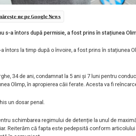
ărește-ne pe Google News
 s-a întors după permisie, a fost prins în stațiunea Oli
a întors la timp după o învoire, a fost prins în stațiunea 
he, 34 de ani, condamnat la 5 ani și 7 luni pentru condu
unea Olimp, în apropierea căii ferate. Acesta va fi reîncarc
his un dosar penal.
pentru schimbarea regimului de detenție la unul de maxim
ar. Reiterăm că fapta este pedepsită conform articolului