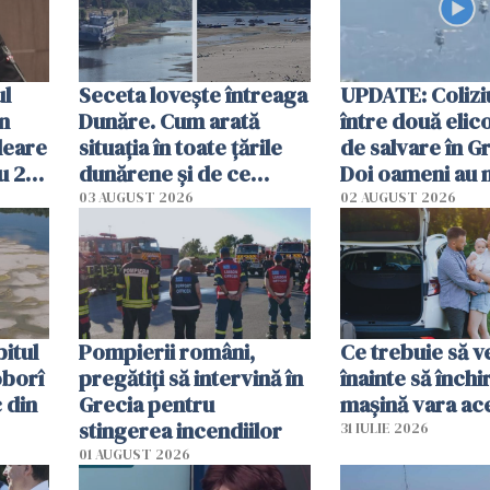
ul
Seceta lovește întreaga
UPDATE: Colizi
în
Dunăre. Cum arată
între două elic
leare
situația în toate țările
de salvare în Gr
u 2
dunărene și de ce
Doi oameni au 
ecută
România resimte
03 AUGUST 2026
02 AUGUST 2026
efectele, deși a plouat
în iulie
itul
Pompierii români,
Ce trebuie să ve
oborî
pregătiţi să intervină în
înainte să închi
 din
Grecia pentru
mașină vara ac
stingerea incendiilor
31 IULIE 2026
01 AUGUST 2026