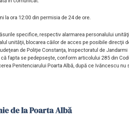
arată în comunicat.
ni la ora 12:00 din permisia de 24 de ore.
surile specifice, respectiv alarmarea personalului unităţi
l unităţii, blocarea căilor de acces pe posibile direcţii d
Judeţean de Poliţie Constanţa, Inspectoratul de Jandarm
ă fapta se pedepseşte, conform articolului 285 din Codu
ducerea Penitenciarului Poarta Albă, după ce Ivăncescu nu s
nie de la Poarta Albă