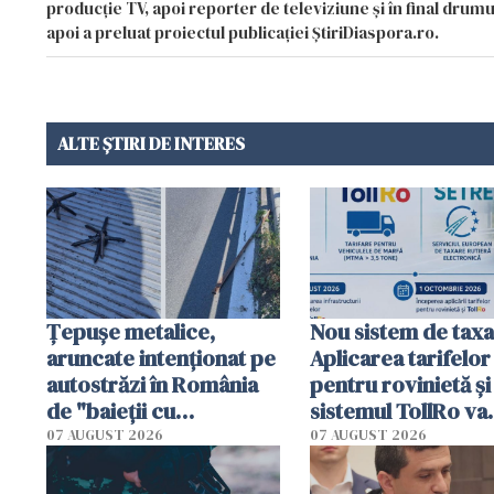
producție TV, apoi reporter de televiziune și în final drumul
apoi a preluat proiectul publicației ȘtiriDiaspora.ro.
ALTE ȘTIRI DE INTERES
Țepușe metalice,
Nou sistem de taxa
aruncate intenționat pe
Aplicarea tarifelor
autostrăzi în România
pentru rovinietă şi
de "baieții cu
sistemul TollRo va
platforme": "Mi-au
începe la 1 octomb
07 AUGUST 2026
07 AUGUST 2026
cerut 1200 lei să mă
tracteze"