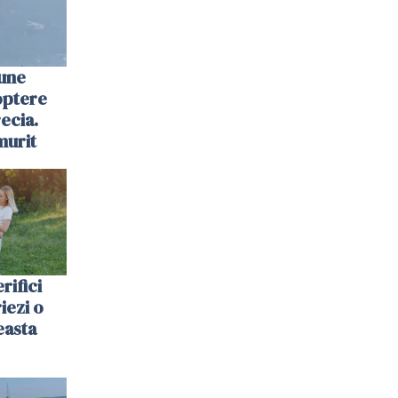
une
optere
ecia.
murit
rifici
riezi o
easta