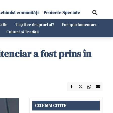
schimbă comunități
Proiecte Speciale
Utile
Tu știi ce drepturi ai?
Europarlamentare
Cultură și Tradiții
tenciar a fost prins în
CELE MAI CITITE