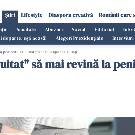
Știri
Lifestyle
Diaspora creativă
Românii care 
ație
Sănătate
Abuzuri
Social
Editorial
Info-
ti departe, ești acasă!
Alegeri Prezidențiale
Interviuri
la penitenciar a fost prins în stațiunea Olimp
 uitat" să mai revină la peni