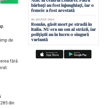
Atac în centrul Londrei. Patru
bărbați au fost înjunghiați, iar o
femeie a fost arestată
06 AUGUST 2026
Român, găsit mort pe stradă în
mp.
Italia. NU era un om al străzii, iar
polițiștii au în lucru o singură
variantă
Olimp de
cerea fără
erat.
ă
 285 din