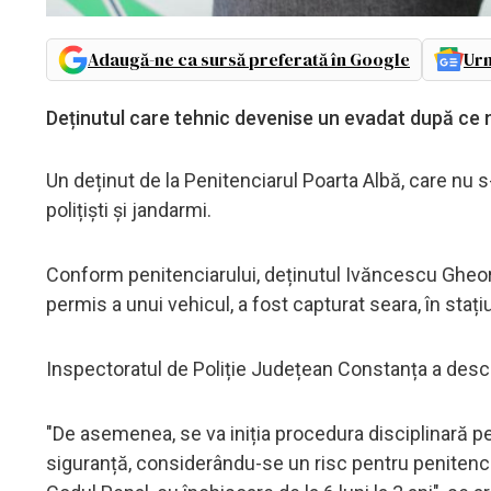
Adaugă-ne ca sursă preferată în Google
Urm
Deținutul care tehnic devenise un evadat după ce nu
Un deținut de la Penitenciarul Poarta Albă, care nu s-
polițiști și jandarmi.
Conform penitenciarului, deținutul Ivăncescu Gheorg
permis a unui vehicul, a fost capturat seara, în stați
Inspectoratul de Poliție Județean Constanța a desc
"De asemenea, se va iniția procedura disciplinară 
siguranță, considerându-se un risc pentru penitenci