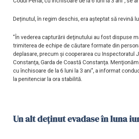
Codul Penal, cu închisoare de la 6 luni la 3 ani", se 
Deținutul, în regim deschis, era așteptat să revină lu
"În vederea capturării deţinutului au fost dispuse mă
trimiterea de echipe de căutare formate din personalu
deplasare, precum şi cooperarea cu Inspectoratul 
Constanţa, Garda de Coastă Constanţa. Menţionăm c
cu închisoare de la 6 luni la 3 ani", a informat con
la penitenciar la ora stabilită.
Un alt deținut evadase în luna iu