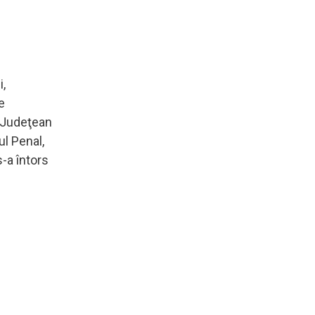
i,
e
i Judeţean
l Penal,
-a întors