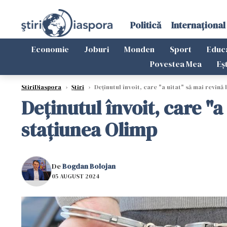
Politică
Internațional
Economie
Joburi
Monden
Sport
Educ
Povestea Mea
Eș
StiriDiaspora
›
Știri
›
Deținutul învoit, care "a uitat" să mai revină 
Deținutul învoit, care "a
stațiunea Olimp
De
Bogdan Bolojan
05 AUGUST 2024