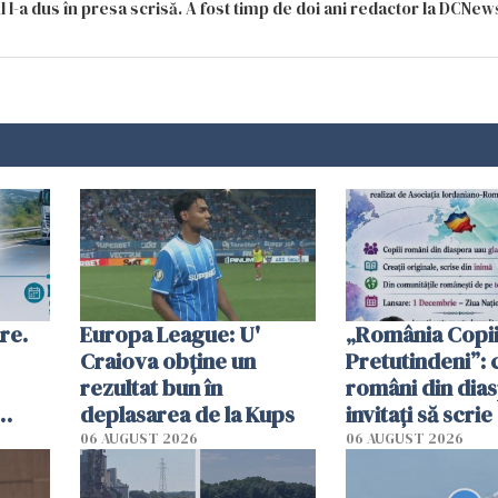
 l-a dus în presa scrisă. A fost timp de doi ani redactor la DCNews
re.
Europa League: U'
„România Copii
Craiova obține un
Pretutindeni”: c
rezultat bun în
români din dia
deplasarea de la Kups
invitați să scri
rie
România într-u
06 AUGUST 2026
06 AUGUST 2026
special