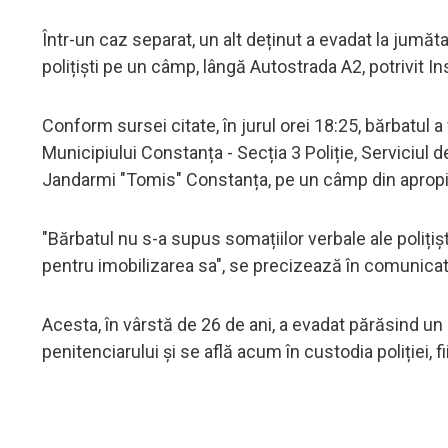
Într-un caz separat, un alt deținut a evadat la jumătat
polițiști pe un câmp, lângă Autostrada A2, potrivit I
Conform sursei citate, în jurul orei 18:25, bărbatul a 
Municipiului Constanța - Secția 3 Poliție, Serviciul 
Jandarmi "Tomis" Constanța, pe un câmp din apropi
"Bărbatul nu s-a supus somațiilor verbale ale polițișt
pentru imobilizarea sa", se precizează în comunicat
Acesta, în vârstă de 26 de ani, a evadat părăsind un 
penitenciarului și se află acum în custodia poliției, 