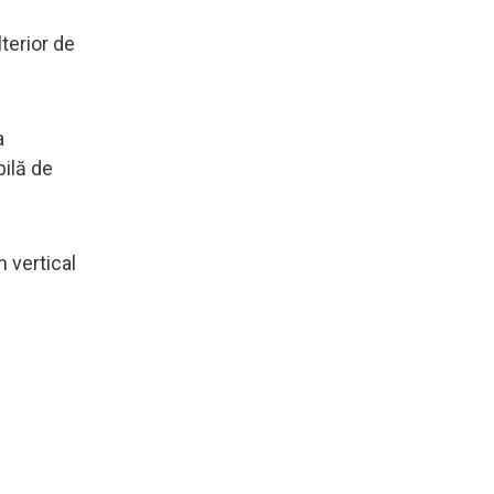
lterior de
a
bilă de
n vertical