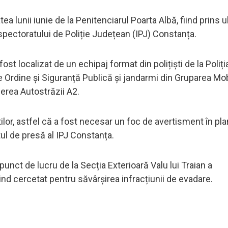
ea lunii iunie de la Penitenciarul Poarta Albă, fiind prins u
nspectoratului de Poliție Județean (IPJ) Constanța.
fost localizat de un echipaj format din polițiști de la Poliți
de Ordine și Siguranță Publică și jandarmi din Gruparea Mo
erea Autostrăzii A2.
ilor, astfel că a fost necesar un foc de avertisment în pla
ul de presă al IPJ Constanța.
punct de lucru de la Secția Exterioară Valu lui Traian a
fiind cercetat pentru săvârșirea infracțiunii de evadare.