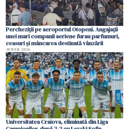
Percheziții pe aeroportul Otopeni. Angajații
unei mari companii aeriene furau parfumuri,
ceasuri și mâncarea destinată vânzării
30 IULIE 2026
Universitatea Craiova, eliminată din Liga
Campionilor, după 2-2 cu Levski Sofia