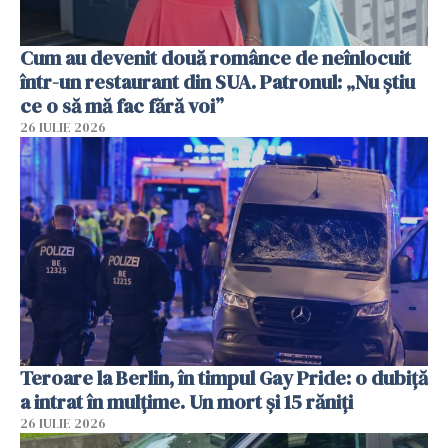
Cum au devenit două românce de neînlocuit
într-un restaurant din SUA. Patronul: „Nu știu
ce o să mă fac fără voi”
26 IULIE 2026
Teroare la Berlin, în timpul Gay Pride: o dubiță
a intrat în mulțime. Un mort și 15 răniți
26 IULIE 2026