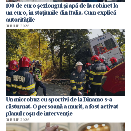
100 de euro șezlongul și apă de la robinet la
un euro, în stațiunile din Italia. Cum explică
autoritățile
31 IULIE 2026
Un microbuz cu sportivi de la Dinamo s-a
răsturnat. O persoană a murit, a fost activat
planul roșu de intervenție
31 IULIE 2026