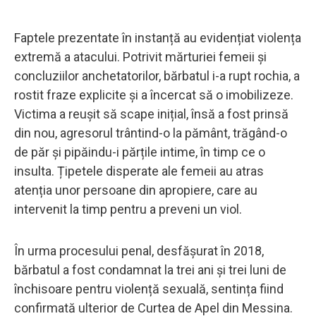
Faptele prezentate în instanță au evidențiat violența
extremă a atacului. Potrivit mărturiei femeii și
concluziilor anchetatorilor, bărbatul i-a rupt rochia, a
rostit fraze explicite și a încercat să o imobilizeze.
Victima a reușit să scape inițial, însă a fost prinsă
din nou, agresorul trântind-o la pământ, trăgând-o
de păr și pipăindu-i părțile intime, în timp ce o
insulta. Țipetele disperate ale femeii au atras
atenția unor persoane din apropiere, care au
intervenit la timp pentru a preveni un viol.
În urma procesului penal, desfășurat în 2018,
bărbatul a fost condamnat la trei ani și trei luni de
închisoare pentru violență sexuală, sentința fiind
confirmată ulterior de Curtea de Apel din Messina.