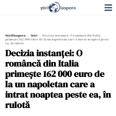
StiriDiaspora
›
Știri
›
Decizia instanței: O româncă din Italia
primește 162 000 euro de la un napoletan care a intrat noaptea peste
ea, în rulotă
Decizia instanței: O
româncă din Italia
primește 162 000 euro de
la un napoletan care a
intrat noaptea peste ea, în
rulotă