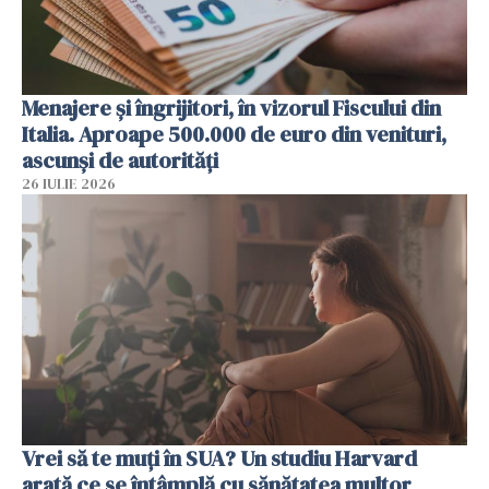
Menajere și îngrijitori, în vizorul Fiscului din
Italia. Aproape 500.000 de euro din venituri,
ascunși de autorități
26 IULIE 2026
Vrei să te muți în SUA? Un studiu Harvard
arată ce se întâmplă cu sănătatea multor