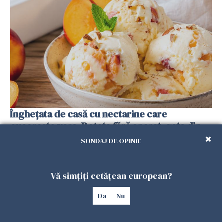
Înghețata de casă cu nectarine care
cucerește vara. Rețeta fără aparat, gata din
câteva ingrediente
SONDAJ DE OPINIE
25 IULIE 2026
Vă simțiți cetățean european?
Da
Nu