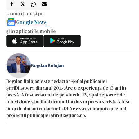
Urmăriți-ne și pe
Google News
și în aplicațiile mobile
Bogdan Bolojan
Bogdan Bolojan este redactor-șef al publicației
ȘtiriDiaspora din anul 2017.Are o experiență de 13 ani în
presă. A fost asistent de producție TV, apoi reporter de
televiziune și în final drumul l-a dus în presa scrisă. A fost
timp de doi ani redactor la DCNews.ro, iar apoi a preluat
proiectul publicației ȘtiriDiaspora.ro.