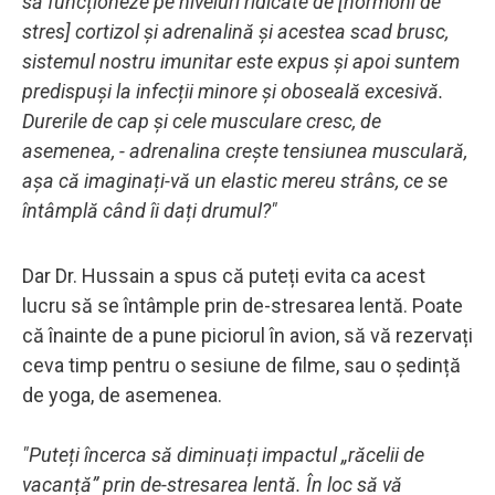
să funcționeze pe niveluri ridicate de [hormoni de
stres] cortizol și adrenalină și acestea scad brusc,
sistemul nostru imunitar este expus și apoi suntem
predispuși la infecții minore și oboseală excesivă.
Durerile de cap și cele musculare cresc, de
asemenea, - adrenalina crește tensiunea musculară,
așa că imaginați-vă un elastic mereu strâns, ce se
întâmplă când îi dați drumul?"
Dar Dr. Hussain a spus că puteți evita ca acest
lucru să se întâmple prin de-stresarea lentă. Poate
că înainte de a pune piciorul în avion, să vă rezervați
ceva timp pentru o sesiune de filme, sau o ședință
de yoga, de asemenea.
"Puteți încerca să diminuați impactul „răcelii de
vacanță” prin de-stresarea lentă. În loc să vă