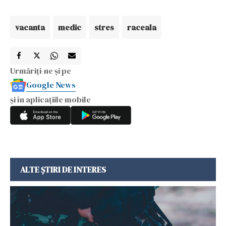
vacanta
medic
stres
raceala
Urmăriți-ne și pe
Google News
și în aplicațiile mobile
ALTE ȘTIRI DE INTERES