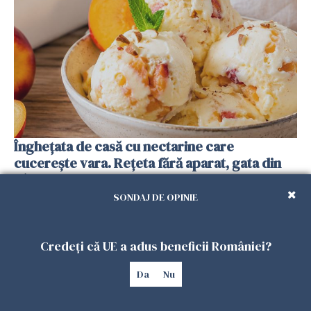
Înghețata de casă cu nectarine care
cucerește vara. Rețeta fără aparat, gata din
câteva ingrediente
25 IULIE 2026
SONDAJ DE OPINIE
Credeți că UE a adus beneficii României?
Da
Nu