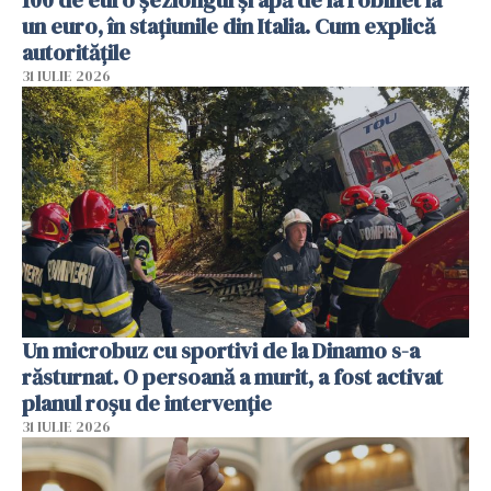
un euro, în stațiunile din Italia. Cum explică
autoritățile
31 IULIE 2026
Un microbuz cu sportivi de la Dinamo s-a
răsturnat. O persoană a murit, a fost activat
planul roșu de intervenție
31 IULIE 2026