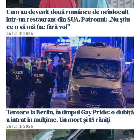
Cum au devenit două românce de neînlocuit
într-un restaurant din SUA. Patronul: „Nu știu
ce o să mă fac fără voi”
26 IULIE 2026
Teroare la Berlin, în timpul Gay Pride: o dubiță
a intrat în mulțime. Un mort și 15 răniți
26 IULIE 2026