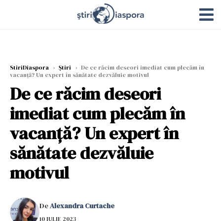
StiriDiaspora
›
Știri
›
De ce răcim deseori imediat cum plecăm în
vacanță? Un expert în sănătate dezvăluie motivul
De ce răcim deseori
imediat cum plecăm în
vacanță? Un expert în
sănătate dezvăluie
motivul
De
Alexandra Curtache
10 IULIE 2023