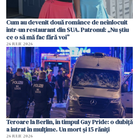
Cum au devenit două românce de neînlocuit
într-un restaurant din SUA. Patronul: „Nu știu
ce o să mă fac fără voi”
26 IULIE 2026
Teroare la Berlin, în timpul Gay Pride: o dubiță
a intrat în mulțime. Un mort și 15 răniți
26 IULIE 2026