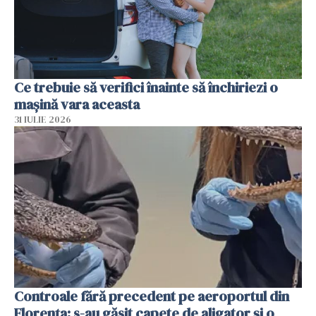
Ce trebuie să verifici înainte să închiriezi o
mașină vara aceasta
31 IULIE 2026
Controale fără precedent pe aeroportul din
Florența: s-au găsit capete de aligator și o