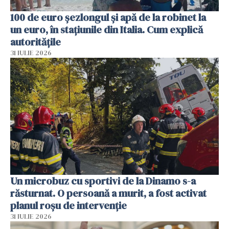
100 de euro șezlongul și apă de la robinet la
un euro, în stațiunile din Italia. Cum explică
autoritățile
31 IULIE 2026
Un microbuz cu sportivi de la Dinamo s-a
răsturnat. O persoană a murit, a fost activat
planul roșu de intervenție
31 IULIE 2026