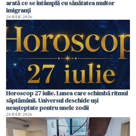
arată ce se întâmplă cu sănătatea multor
imigranți
26 IULIE 2026
Horoscop 27 iulie. Lunea care schimbă ritmul
săptămânii. Universul deschide uși
neașteptate pentru unele zodii
26 IULIE 2026