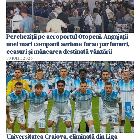
Percheziții pe aeroportul Otopeni. Angajații
unei mari companii aeriene furau parfumuri,
ceasuri și mâncarea destinată vânzării
30 IULIE 2026
Universitatea Craiova, eliminată din Liga