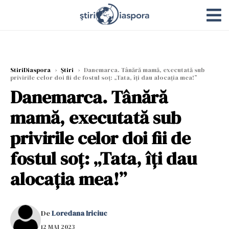
StiriDiaspora
›
Știri
›
Danemarca. Tânără mamă, executată sub
privirile celor doi fii de fostul soț: „Tata, îți dau alocația mea!”
Danemarca. Tânără
mamă, executată sub
privirile celor doi fii de
fostul soț: „Tata, îți dau
alocația mea!”
De
Loredana Iriciuc
12 MAI 2023