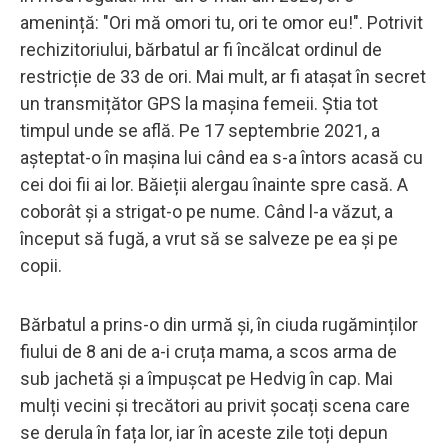
amenință: "Ori mă omori tu, ori te omor eu!". Potrivit
rechizitoriului, bărbatul ar fi încălcat ordinul de
restricție de 33 de ori. Mai mult, ar fi atașat în secret
un transmițător GPS la mașina femeii. Știa tot
timpul unde se află. Pe 17 septembrie 2021, a
așteptat-o în mașina lui când ea s-a întors acasă cu
cei doi fii ai lor. Băieții alergau înainte spre casă. A
coborât și a strigat-o pe nume. Când l-a văzut, a
început să fugă, a vrut să se salveze pe ea și pe
copii.
Bărbatul a prins-o din urmă și, în ciuda rugăminților
fiului de 8 ani de a-i cruța mama, a scos arma de
sub jachetă și a împușcat pe Hedvig în cap. Mai
mulți vecini și trecători au privit șocați scena care
se derula în fața lor, iar în aceste zile toți depun