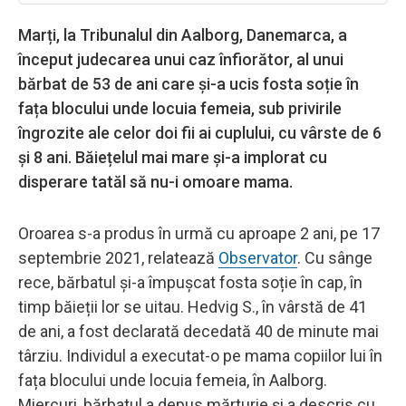
Marți, la Tribunalul din Aalborg, Danemarca, a
început judecarea unui caz înfiorător, al unui
bărbat de 53 de ani care și-a ucis fosta soție în
fața blocului unde locuia femeia, sub privirile
îngrozite ale celor doi fii ai cuplului, cu vârste de 6
și 8 ani. Băiețelul mai mare și-a implorat cu
disperare tatăl să nu-i omoare mama.
Oroarea s-a produs în urmă cu aproape 2 ani, pe 17
septembrie 2021, relatează
Observator
. Cu sânge
rece, bărbatul și-a împușcat fosta soție în cap, în
timp băieții lor se uitau. Hedvig S., în vârstă de 41
de ani, a fost declarată decedată 40 de minute mai
târziu. Individul a executat-o pe mama copiilor lui în
fața blocului unde locuia femeia, în Aalborg.
Miercuri, bărbatul a depus mărturie și a descris cu