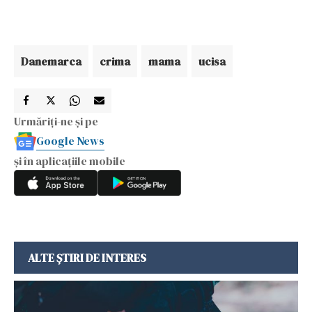
Danemarca
crima
mama
ucisa
Urmăriți-ne și pe
Google News
și în aplicațiile mobile
ALTE ȘTIRI DE INTERES