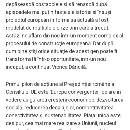
depăşească obstacolele şi să renască după
episoadele mai puţin faste ale istoriei şi însuşi
proiectul european în forma sa actuală a fost
modelat de multiplele crize prin care a trecut.
Astăzi ne aflăm din nou într-un moment complex al
procesului de construcţie europeană. Dar după
cum bine ştiţi orice situaţie de acest gen poate fi
transformată într-o oportunitate, într-un nou
început, a continuat Viorica Dăncilă.
Primul pilon de acţiune al Preşedinţiei române a
Consiliului UE este 'Europa convergenţei', ce are în
vedere asigurarea creşterii economice, dezvoltarea
socială, reducerea decalajelor, competitivitatea,
conectivitatea şi sustenabilitatea. Piaţa unică este,
desigur, cea mai mare realizare a Uniunii, nucleul