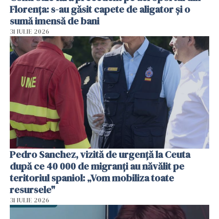
Florența: s-au găsit capete de aligator și o
sumă imensă de bani
31 IULIE 2026
Pedro Sanchez, vizită de urgență la Ceuta
după ce 40 000 de migranți au năvălit pe
teritoriul spaniol: „Vom mobiliza toate
resursele"
31 IULIE 2026