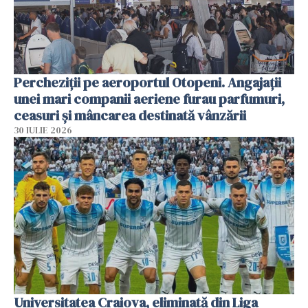
Percheziții pe aeroportul Otopeni. Angajații
unei mari companii aeriene furau parfumuri,
ceasuri și mâncarea destinată vânzării
30 IULIE 2026
Universitatea Craiova, eliminată din Liga