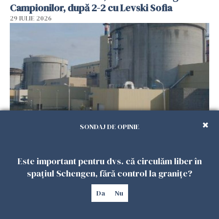
Campionilor, după 2-2 cu Levski Sofia
29 IULIE 2026
SONDAJ DE OPINIE
Reactorul 2 de la Cernavodă va fi oprit
controlat, din cauza secetei. Unitatea 1 a fost
Este important pentru dvs. că circulăm liber în
deja oprită
spațiul Schengen, fără control la granițe?
29 IULIE 2026
Da
Nu