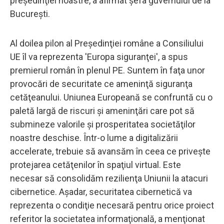
preşedinţiei noastre, a afirmat şefa guvernului de la
Bucureşti.
Al doilea pilon al Preşedinţiei române a Consiliului
UE îl va reprezenta 'Europa siguranţei', a spus
premierul român în plenul PE. Suntem în faţa unor
provocări de securitate ce ameninţă siguranţa
cetăţeanului. Uniunea Europeană se confruntă cu o
paletă largă de riscuri şi ameninţări care pot să
submineze valorile şi prosperitatea societăţilor
noastre deschise. Într-o lume a digitalizării
accelerate, trebuie să avansăm în ceea ce priveşte
protejarea cetăţenilor în spaţiul virtual. Este
necesar să consolidăm rezilienţa Uniunii la atacuri
cibernetice. Aşadar, securitatea cibernetică va
reprezenta o condiţie necesară pentru orice proiect
referitor la societatea informaţională, a menţionat