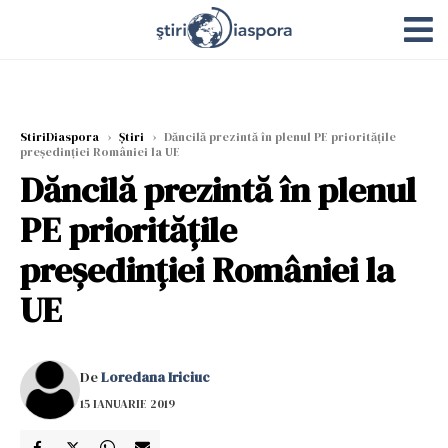
StiriDiaspora
›
Știri
›
Dăncilă prezintă în plenul PE prioritățile
președinției României la UE
Dăncilă prezintă în plenul
PE prioritățile
președinției României la
UE
De
Loredana Iriciuc
15 IANUARIE 2019