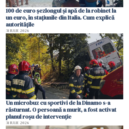
100 de euro șezlongul și apă de la robinet la
un euro, în stațiunile din Italia. Cum explică
autoritățile
31 IULIE 2026
Un microbuz cu sportivi de la Dinamo s-a
răsturnat. O persoană a murit, a fost activat
planul roșu de intervenție
31 IULIE 2026