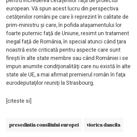
pentru încrederea cetăţenilor faţă de proiectul
european. Vă spun acest lucru din perspectiva
cetăţenilor români pe care îi reprezint în calitate de
prim-ministru şi care, în pofida ataşamentului lor
foarte puternic faţă de Uniune, resimt un tratament
inegal faţă de România, în special atunci când ţara
noastră este criticată pentru aspecte care sunt
fireşti în alte state membre sau când României i se
impun anumite condiţionalităţi care nu există în alte
state ale UE, a mai afirmat premierul român în faţa
eurodeputaţilor reuniţi la Strasbourg.
[citeste si]
presedintia consiliului europei
viorica dancila