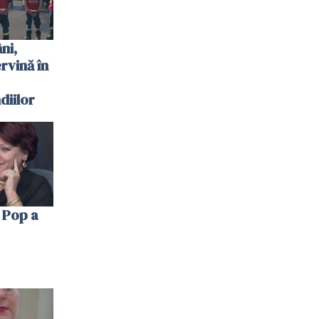
ni,
ervină în
diilor
 Pop a