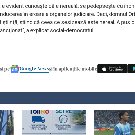
ia e evident cunoaşte că e nereală, se pedepseşte cu înc
- inducerea în eroare a organelor judiciare. Deci, domnul O
 ştiinţă, ştiind că ceea ce sesizează este nereal. A pus 
 sancţionat", a explicat social-democratul.
Google News
și pe
și în aplicațiile mobile