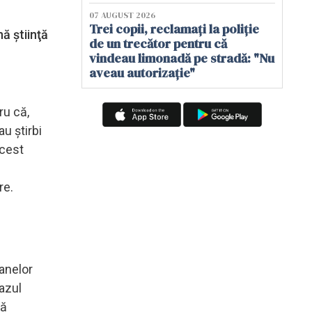
07 AUGUST 2026
Trei copii, reclamați la poliție
ă ştiinţă
de un trecător pentru că
vindeau limonadă pe stradă: "Nu
aveau autorizație"
ru că,
au ştirbi
acest
re.
anelor
cazul
că