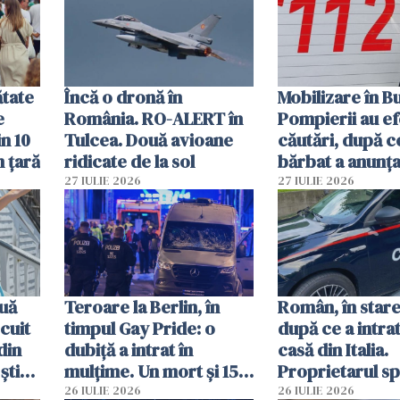
vânzării
ătate
Încă o dronă în
Mobilizare în B
e
România. RO-ALERT în
Pompierii au ef
in 10
Tulcea. Două avioane
căutări, după c
n țară
ridicate de la sol
bărbat a anunțat
că a văzut un o
27 IULIE 2026
27 IULIE 2026
luminos
uă
Teroare la Berlin, în
Român, în stare
cuit
timpul Gay Pride: o
după ce a intrat
din
dubiță a intrat în
casă din Italia.
știu
mulțime. Un mort și 15
Proprietarul s
 voi”
răniți
s-a apărat cu un
26 IULIE 2026
26 IULIE 2026