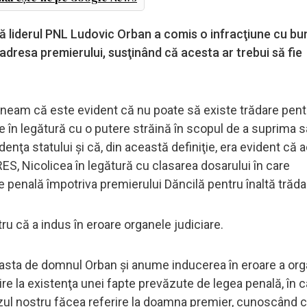
ă liderul PNL Ludovic Orban a comis o infracţiune cu bun
adresa premierului, susţinând că acesta ar trebui să fie
neam că este evident că nu poate să existe trădare pent
re în legătură cu o putere străină în scopul de a suprima s
denţa statului şi că, din această definiţie, era evident că 
ES, Nicolicea în legătură cu clasarea dosarului în care
 penală împotriva premierului Dăncilă pentru înaltă trăda
ru că a indus în eroare organele judiciare.
ceasta de domnul Orban şi anume inducerea în eroare a org
ire la existenţa unei fapte prevăzute de legea penală, în 
azul nostru făcea referire la doamna premier, cunoscând 