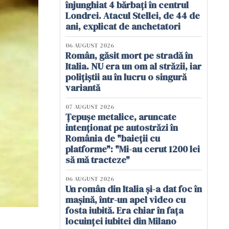
înjunghiat 4 bărbați în centrul
Londrei. Atacul Stellei, de 44 de
ani, explicat de anchetatori
06 AUGUST 2026
Român, găsit mort pe stradă în
Italia. NU era un om al străzii, iar
polițiștii au în lucru o singură
variantă
07 AUGUST 2026
Țepușe metalice, aruncate
intenționat pe autostrăzi în
România de "baieții cu
platforme": "Mi-au cerut 1200 lei
să mă tracteze"
06 AUGUST 2026
Un român din Italia și-a dat foc în
mașină, într-un apel video cu
fosta iubită. Era chiar în fața
locuinței iubitei din Milano