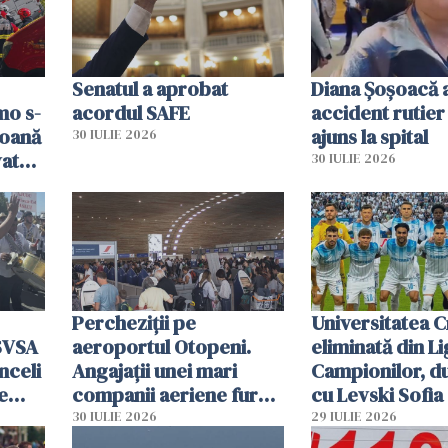
Senatul a aprobat
Diana Șoșoacă a
mo s-
acordul SAFE
accident rutier 
soană
ajuns la spital
30 IULIE 2026
vat
30 IULIE 2026
Percheziții pe
Universitatea C
SVSA
aeroportul Otopeni.
eliminată din Li
nceli
Angajații unei mari
Campionilor, d
e
companii aeriene furau
cu Levski Sofia
parfumuri, ceasuri și
30 IULIE 2026
29 IULIE 2026
mâncarea destinată