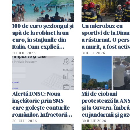
100 de euro șezlongul și
Un microbuz cu
apă de la robinet la un
sportivi de la Dina
euro, în stațiunile din
a răsturnat. O per
Italia. Cum explică
a murit, a fost acti
autoritățile
planul roșu de
31 IULIE 2026
31 IULIE 2026
intervenție
Alertă DNSC: Noua
Mii de ciobani
înșelătorie prin SMS
protestează la AN
care golește conturile
și la Guvern. Îmbrâ
românilor. Infractorii
cu jandarmii și gaz
folosesc numele
lacrimogene
30 IULIE 2026
30 IULIE 2026
Ghișeul.ro și al Poliției