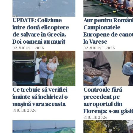
UPDATE: Coliziune
Aur pentru Români
între două elicoptere
Campionatele
de salvare în Grecia.
Europene de canot
Doi oameni au murit
la Varese
02 AUGUST 2026
02 AUGUST 2026
Ce trebuie să verifici
Controale fără
înainte să închiriezi o
precedent pe
mașină vara aceasta
aeroportul din
Florența: s-au găsi
31 IULIE 2026
capete de aligator 
31 IULIE 2026
sumă imensă de ba