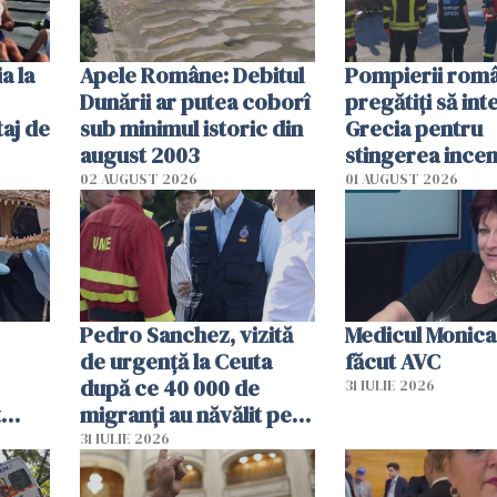
a la
Apele Române: Debitul
Pompierii româ
Dunării ar putea coborî
pregătiţi să int
aj de
sub minimul istoric din
Grecia pentru
august 2003
stingerea incen
02 AUGUST 2026
01 AUGUST 2026
Pedro Sanchez, vizită
Medicul Monica
de urgență la Ceuta
făcut AVC
după ce 40 000 de
31 IULIE 2026
t
migranți au năvălit pe
și o
teritoriul spaniol: „Vom
31 IULIE 2026
ni
mobiliza toate
resursele"