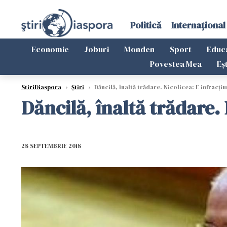
Politică
Internațional
Economie
Joburi
Monden
Sport
Educ
Povestea Mea
Eș
StiriDiaspora
›
Știri
›
Dăncilă, înaltă trădare. Nicolicea: E infracțiu
Dăncilă, înaltă trădare. 
28 SEPTEMBRIE 2018