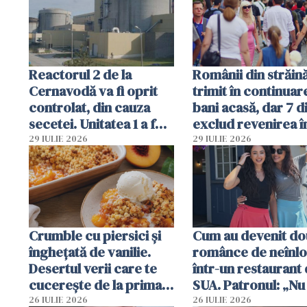
Române
Reactorul 2 de la
Românii din străin
Cernavodă va fi oprit
trimit în continuar
controlat, din cauza
bani acasă, dar 7 d
secetei. Unitatea 1 a fost
exclud revenirea î
deja oprită
29 IULIE 2026
29 IULIE 2026
Crumble cu piersici și
Cum au devenit do
înghețată de vanilie.
românce de neînlo
Desertul verii care te
într-un restaurant 
cucerește de la prima
SUA. Patronul: „Nu 
lingură
ce o să mă fac fără
26 IULIE 2026
26 IULIE 2026