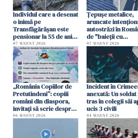
Individul care a desenat
Țepușe metalice,
o inimă pe
aruncate intențion
Transfăgărășan este
autostrăzi în Româ
pensionar la 55 de ani.
de "baieții cu
Poliția l-a identificat
platforme": "Mi-au
07 AUGUST 2026
07 AUGUST 2026
cerut 1200 lei să m
tracteze"
„România Copiilor de
Incident în Crimee
Pretutindeni”: copiii
anexată: Un soldat 
români din diaspora,
tras în colegii săi a
invitați să scrie despre
ucis 3 civili
România într-un volum
06 AUGUST 2026
04 AUGUST 2026
special