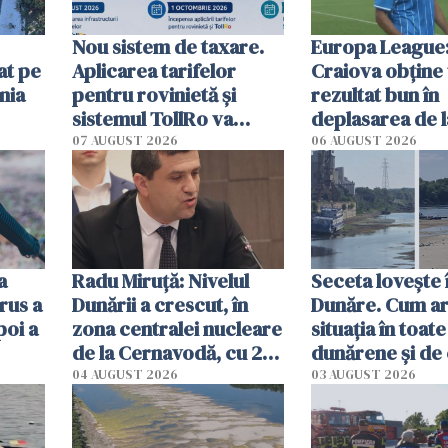
Nou sistem de taxare.
Europa League:
at pe
Aplicarea tarifelor
Craiova obține
nia
pentru rovinietă şi
rezultat bun în
sistemul TollRo va
deplasarea de 
începe la 1 octombrie
07 AUGUST 2026
06 AUGUST 2026
ă
a
Radu Miruţă: Nivelul
Seceta lovește 
rus a
Dunării a crescut, în
Dunăre. Cum ar
poi a
zona centralei nucleare
situația în toate
de la Cernavodă, cu 2
dunărene și de
cm faţă de ziua trecută
România resim
04 AUGUST 2026
03 AUGUST 2026
efectele, deși a
în iulie