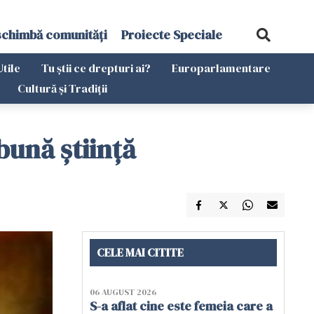
schimbă comunități
Proiecte Speciale
Utile
Tu știi ce drepturi ai?
Europarlamentare
Cultură și Tradiții
 bună știință
CELE MAI CITITE
06 AUGUST 2026
S-a aflat cine este femeia care a