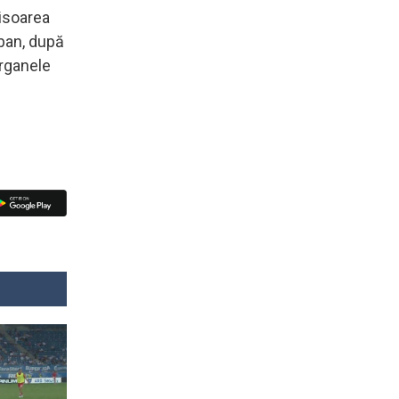
hisoarea
rban, după
organele