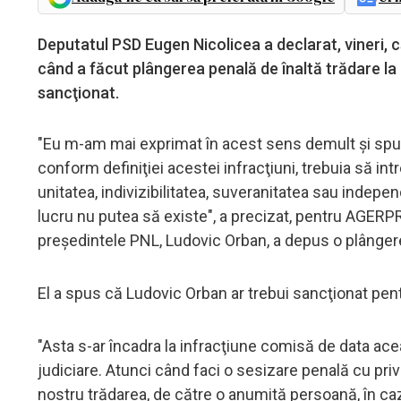
Deputatul PSD Eugen Nicolicea a declarat, vineri, c
când a făcut plângerea penală de înaltă trădare la 
sancţionat.
"Eu m-am mai exprimat în acest sens demult şi spu
conform definiţiei acestei infracţiuni, trebuia să int
unitatea, indivizibilitatea, suveranitatea sau indepen
lucru nu putea să existe", a precizat, pentru AGERPR
preşedintele PNL, Ludovic Orban, a depus o plângere
El a spus că Ludovic Orban ar trebui sancţionat pent
"Asta s-ar încadra la infracţiune comisă de data a
judiciare. Atunci când faci o sesizare penală cu priv
nostru trădarea, de către o anumită persoană, în c