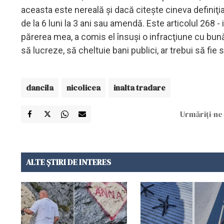
aceasta este nereală şi dacă citeşte cineva definiţ
de la 6 luni la 3 ani sau amendă. Este articolul 268 
părerea mea, a comis el însuşi o infracţiune cu bună
să lucreze, să cheltuie bani publici, ar trebui să fie
dancila
nicolicea
inalta tradare
Urmăriți-ne 
ALTE ȘTIRI DE INTERES