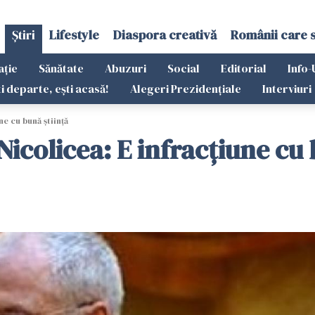
Știri
Lifestyle
Diaspora creativă
Românii care 
ație
Sănătate
Abuzuri
Social
Editorial
Info-
ti departe, ești acasă!
Alegeri Prezidențiale
Interviuri
ne cu bună știință
Nicolicea: E infracțiune cu