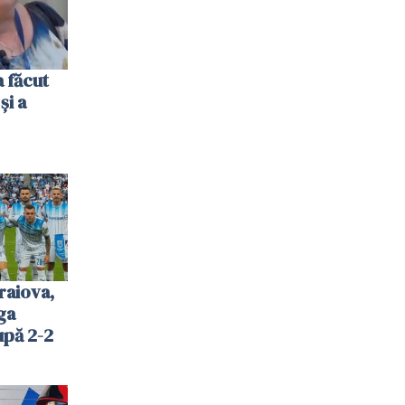
 făcut
și a
raiova,
ga
upă 2-2